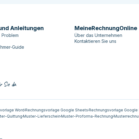
und Anleitungen
MeineRechnungOnline
n Problem
Über das Unternehmen
Kontaktieren Sie uns
ehmer-Guide
r Sie da
vorlage Word
Rechnungsvorlage Google Sheets
Rechnungsvorlage Google
ter-Quittung
Muster-Lieferschein
Muster-Proforma-Rechnung
Musterrechnu