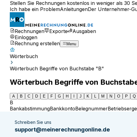
Stellen Sie Rechnungen kostenlos in weniger als 30 S
Ich habe ein Problem
Anleitungen
Der Unternehmer-Gu
Rechnungen
Exporte
Ausgaben
Einloggen
Rechnung erstellen
Menu
Wörterbuch
Wörterbuch Begriffe von Buchstabe "B"
Wörterbuch Begriffe von Buchstab
A
B
C
D
E
F
G
H
I
J
K
L
M
N
O
P
Q
B
Bankabstimmung
Bankkonto
Belegnummer
Betriebserge
Schreiben Sie uns
support@meinerechnungonline.de