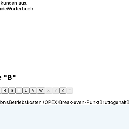
ekunden aus.
ide
Wörterbuch
e "B"
R
S
T
U
V
W
X
Y
Z
#
bnis
Betriebskosten (OPEX)
Break-even-Punkt
Bruttogehalt
B