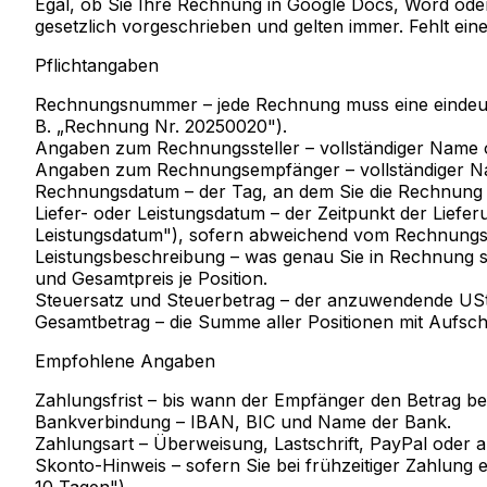
Egal, ob Sie Ihre Rechnung in Google Docs, Word oder
gesetzlich vorgeschrieben und gelten immer. Fehlt ei
Pflichtangaben
Rechnungsnummer
– jede Rechnung muss eine eindeu
B. „Rechnung Nr. 20250020").
Angaben zum Rechnungssteller
– vollständiger Name 
Angaben zum Rechnungsempfänger
– vollständiger N
Rechnungsdatum
– der Tag, an dem Sie die Rechnung e
Liefer- oder Leistungsdatum
– der Zeitpunkt der Liefe
Leistungsdatum"), sofern abweichend vom Rechnung
Leistungsbeschreibung
– was genau Sie in Rechnung st
und Gesamtpreis je Position.
Steuersatz und Steuerbetrag
– der anzuwendende USt-S
Gesamtbetrag
– die Summe aller Positionen mit Aufsch
Empfohlene Angaben
Zahlungsfrist
– bis wann der Empfänger den Betrag beg
Bankverbindung
– IBAN, BIC und Name der Bank.
Zahlungsart
– Überweisung, Lastschrift, PayPal oder 
Skonto-Hinweis
– sofern Sie bei frühzeitiger Zahlung