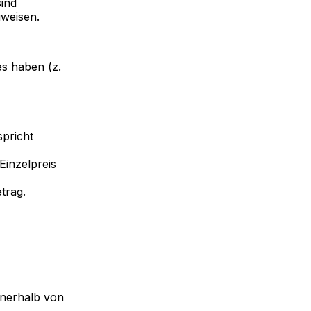
ind
uweisen.
s haben (z.
spricht
Einzelpreis
trag.
nnerhalb von