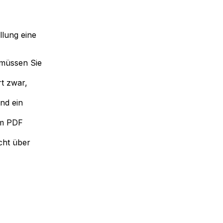
llung eine
müssen Sie
t zwar,
nd ein
em PDF
cht über