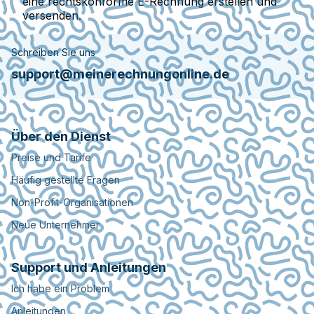
eine rechtskonforme E-Rechnung erstellen und
versenden.
Schreiben Sie uns
support@meinerechnungonline.de
Über den Dienst
Preise und Tarife
Häufig gestellte Fragen
Non-Profit-Organisationen
Neue Unternehmer
Support und Anleitungen
Ich habe ein Problem
Anleitungen