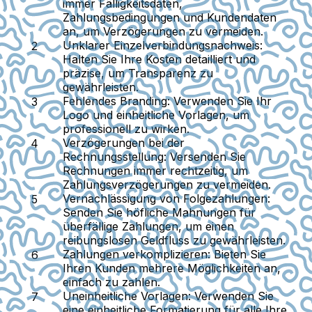
immer Fälligkeitsdaten,
Zahlungsbedingungen und Kundendaten
an, um Verzögerungen zu vermeiden.
Unklarer Einzelverbindungsnachweis
:
Halten Sie Ihre Kosten detailliert und
präzise, um Transparenz zu
gewährleisten.
Fehlendes Branding
: Verwenden Sie Ihr
Logo und einheitliche Vorlagen, um
professionell zu wirken.
Verzögerungen bei der
Rechnungsstellung
: Versenden Sie
Rechnungen immer rechtzeitig, um
Zahlungsverzögerungen zu vermeiden.
Vernachlässigung von Folgezahlungen
:
Senden Sie höfliche Mahnungen für
überfällige Zahlungen, um einen
reibungslosen Geldfluss zu gewährleisten.
Zahlungen verkomplizieren
: Bieten Sie
Ihren Kunden mehrere Möglichkeiten an,
einfach zu zahlen.
Uneinheitliche Vorlagen
: Verwenden Sie
eine einheitliche Formatierung für alle Ihre