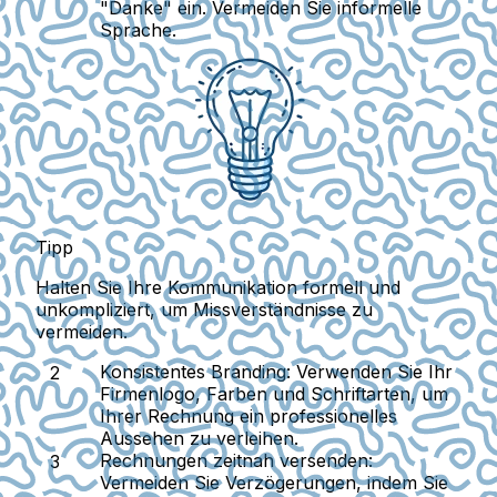
"Danke" ein. Vermeiden Sie informelle
Sprache.
Tipp
Halten Sie Ihre Kommunikation formell und
unkompliziert, um Missverständnisse zu
vermeiden.
Konsistentes Branding
: Verwenden Sie Ihr
Firmenlogo, Farben und Schriftarten, um
Ihrer Rechnung ein professionelles
Aussehen zu verleihen.
Rechnungen zeitnah versenden
:
Vermeiden Sie Verzögerungen, indem Sie