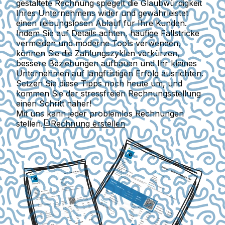
gestaltete Rechnung spiegelt die Glaubwürdigkeit
Ihres Unternehmens wider und gewährleistet
einen reibungslosen Ablauf für Ihre Kunden.
Indem Sie auf Details achten, häufige Fallstricke
vermeiden und moderne Tools verwenden,
können Sie die Zahlungszyklen verkürzen,
bessere Beziehungen aufbauen und Ihr kleines
Unternehmen auf langfristigen Erfolg ausrichten.
Setzen Sie diese Tipps noch heute um, und
kommen Sie der stressfreien Rechnungsstellung
einen Schritt näher!
Mit uns kann jeder problemlos Rechnungen
stellen.
Rechnung erstellen