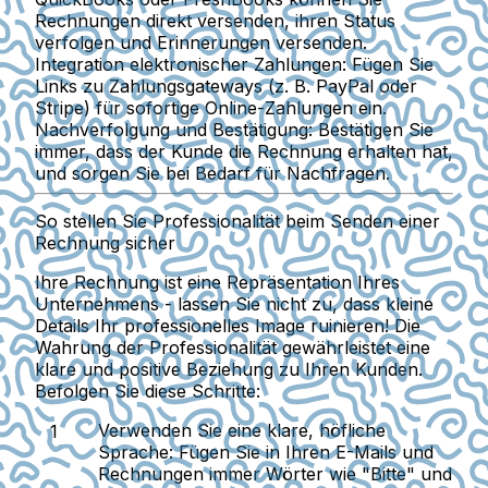
Rechnungen direkt versenden, ihren Status
verfolgen und Erinnerungen versenden.
Integration elektronischer Zahlungen
: Fügen Sie
Links zu Zahlungsgateways (z. B. PayPal oder
Stripe) für sofortige Online-Zahlungen ein.
Nachverfolgung und Bestätigung
: Bestätigen Sie
immer, dass der Kunde die Rechnung erhalten hat,
und sorgen Sie bei Bedarf für Nachfragen.
So stellen Sie Professionalität beim Senden einer
Rechnung sicher
Ihre Rechnung ist eine Repräsentation Ihres
Unternehmens - lassen Sie nicht zu, dass kleine
Details Ihr professionelles Image ruinieren! Die
Wahrung der Professionalität gewährleistet eine
klare und positive Beziehung zu Ihren Kunden.
Befolgen Sie diese Schritte:
Verwenden Sie eine klare, höfliche
Sprache
: Fügen Sie in Ihren E-Mails und
Rechnungen immer Wörter wie "Bitte" und