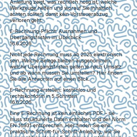
Anleitung zeigt, was rechtlich nötig ist, welche
Werkzeuge helfen und worauf Sie inhaltlich
achten sollten, damit kein Vorsteuerabzug
verloren geht.
E-Rechnung-Pflicht: Ausnahmen und
Übergangsfristen im Überblick
16.6.2026
Nicht jede Rechnung muss ab 2025 elektronisch
sein. Welche Belege bleiben ausgenommen,
welche Übergangsfristen gelten je nach Umsatz
und ab wann müssen Sie umstellen? Hier finden
Sie alle Antworten auf einen Blick.
E-Rechnung erstellen: kostenlos und
rechtskonform in 5 Schritten
16.6.2026
Eine E-Rechnung ist kein einfaches PDF – sie
muss strukturierte Daten enthalten und der Norm
EN 16931 entsprechen. Hier finden Sie eine
praktische Schritt-für-Schritt-Anleitung, wie Sie