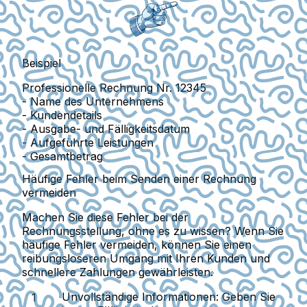
Beispiel
Professionelle Rechnung Nr. 12345
- Name des Unternehmens
- Kundendetails
- Ausgabe- und Fälligkeitsdatum
- Aufgeführte Leistungen
- Gesamtbetrag
Häufige Fehler beim Senden einer Rechnung
vermeiden
Machen Sie diese Fehler bei der
Rechnungsstellung, ohne es zu wissen? Wenn Sie
häufige Fehler vermeiden, können Sie einen
reibungsloseren Umgang mit Ihren Kunden und
schnellere Zahlungen gewährleisten.
Unvollständige Informationen
: Geben Sie