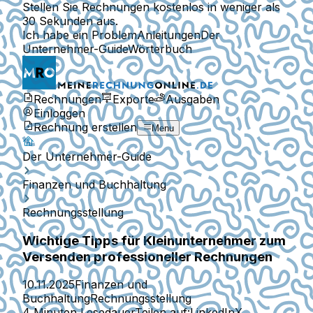
Stellen Sie Rechnungen kostenlos in weniger als
30 Sekunden aus.
Ich habe ein Problem
Anleitungen
Der
Unternehmer-Guide
Wörterbuch
Rechnungen
Exporte
Ausgaben
Einloggen
Rechnung erstellen
Menu
Der Unternehmer-Guide
Finanzen und Buchhaltung
Rechnungsstellung
Wichtige Tipps für Kleinunternehmer zum
Versenden professioneller Rechnungen
10.11.2025
Finanzen und
Buchhaltung
Rechnungsstellung
4 Minuten Lesedauer
Teilen auf:
LinkedIn
X