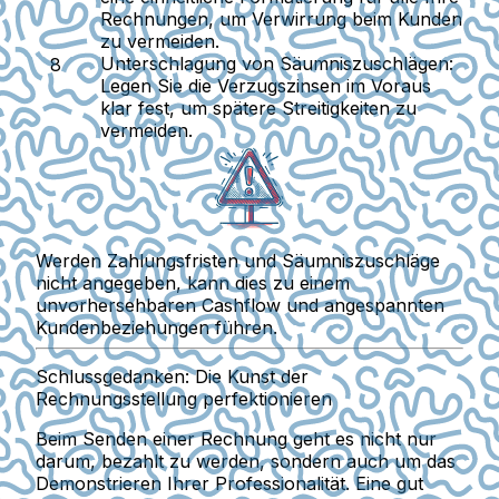
Rechnungen, um Verwirrung beim Kunden
zu vermeiden.
Unterschlagung von Säumniszuschlägen
:
Legen Sie die Verzugszinsen im Voraus
klar fest, um spätere Streitigkeiten zu
vermeiden.
Werden Zahlungsfristen und Säumniszuschläge
nicht angegeben, kann dies zu einem
unvorhersehbaren Cashflow und angespannten
Kundenbeziehungen führen.
Schlussgedanken: Die Kunst der
Rechnungsstellung perfektionieren
Beim Senden einer Rechnung geht es nicht nur
darum, bezahlt zu werden, sondern auch um das
Demonstrieren Ihrer Professionalität. Eine gut