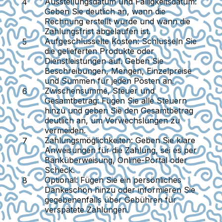
Ausstellungsdatum und Fälligkeitsdatum
:
Geben Sie deutlich an, wann die
Rechnung erstellt wurde und wann die
Zahlungsfrist abgelaufen ist.
Aufgeschlüsselte Kosten
: Schlüsseln Sie
die gelieferten Produkte oder
Dienstleistungen auf. Geben Sie
Beschreibungen, Mengen, Einzelpreise
und Summen für jeden Posten an.
Zwischensumme, Steuer und
Gesamtbetrag
: Fügen Sie alle Steuern
hinzu und geben Sie den Gesamtbetrag
deutlich an, um Verwechslungen zu
vermeiden.
Zahlungsmöglichkeiten
: Geben Sie klare
Anweisungen für die Zahlung, sei es per
Banküberweisung, Online-Portal oder
Scheck.
Optional
: Fügen Sie ein persönliches
Dankeschön hinzu oder informieren Sie
gegebenenfalls über Gebühren für
verspätete Zahlungen.