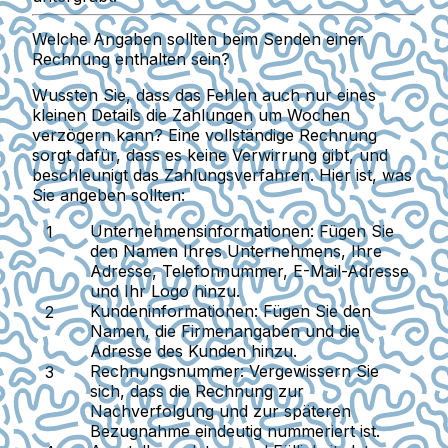
Welche Angaben sollten beim Senden einer
Rechnung enthalten sein?
Wussten Sie, dass das Fehlen auch nur eines
kleinen Details die Zahlungen um Wochen
verzögern kann? Eine vollständige Rechnung
sorgt dafür, dass es keine Verwirrung gibt, und
beschleunigt das Zahlungsverfahren. Hier ist, was
Sie angeben sollten:
Unternehmensinformationen
: Fügen Sie
den Namen Ihres Unternehmens, Ihre
Adresse, Telefonnummer, E-Mail-Adresse
und Ihr Logo hinzu.
Kundeninformationen
: Fügen Sie den
Namen, die Firmenangaben und die
Adresse des Kunden hinzu.
Rechnungsnummer
: Vergewissern Sie
sich, dass die Rechnung zur
Nachverfolgung und zur späteren
Bezugnahme eindeutig nummeriert ist.