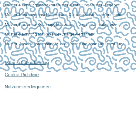
Muster-Rechnungskorrektur
Muster-Bestellung
Muster-Angebot
Muster-Kostenvoranschlag
Muster-Quittung
Muster-Lieferschein
Muster-Proforma-Rechnung
Musterrechnung mit Umsatzsteuer
Muster-Rechnung mit Reverse-Charge-Verfahren
Muster-Abschlagsrechnung
Muster-Rechnung ohne Umsatzsteuer
Datenschutzerklärung
Cookie-Richtlinie
Nutzungsbedingungen