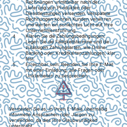
Rechnungen unmittelbar nach der
Lieferung von Produkten oder
Dienstleistungen versenden. Verspätete
Rechnungen können Kunden verwirren
und werfen ein schlechtes Licht auf Ihre
Unternehmensführung.
Klären Sie die Zahlungsbedingungen
:
Legen Sie die Fälligkeitstermine und die
zulässigen Zahlungsarten, wie Online-
Banking oder Kreditkartenzahlungen, klar
fest.
Erreichbar sein
: Beenden Sie Ihre E-Mail
mit einer Einladung, alle Fragen oder
Unklarheiten zu besprechen.
Vermeiden Sie es, in Ihren E-Mails übermäßig
informelle Ansprachen oder Jargon zu
verwenden, da dies Ihre Glaubwürdigkeit
untergräbt.