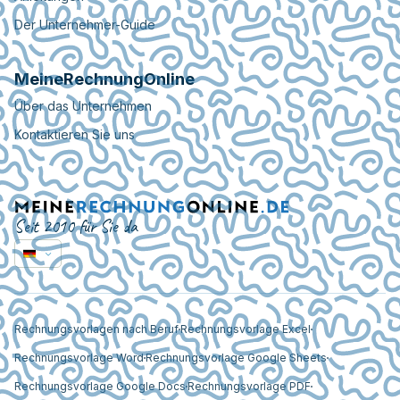
Der Unternehmer-Guide
MeineRechnungOnline
Über das Unternehmen
Kontaktieren Sie uns
Seit 2010 für Sie da
Rechnungsvorlagen nach Beruf
Rechnungsvorlage Excel
Rechnungsvorlage Word
Rechnungsvorlage Google Sheets
Rechnungsvorlage Google Docs
Rechnungsvorlage PDF