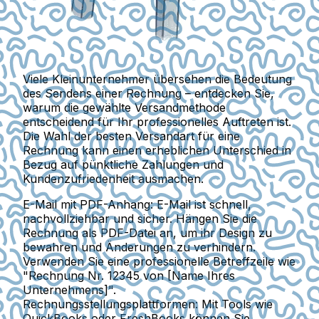
Viele Kleinunternehmer übersehen die Bedeutung
des Sendens einer Rechnung – entdecken Sie,
warum die gewählte Versandmethode
entscheidend für Ihr professionelles Auftreten ist.
Die Wahl der besten Versandart für eine
Rechnung kann einen erheblichen Unterschied in
Bezug auf pünktliche Zahlungen und
Kundenzufriedenheit ausmachen.
E-Mail mit PDF-Anhang
: E-Mail ist schnell,
nachvollziehbar und sicher. Hängen Sie die
Rechnung als PDF-Datei an, um ihr Design zu
bewahren und Änderungen zu verhindern.
Verwenden Sie eine professionelle Betreffzeile wie
"Rechnung Nr. 12345 von [Name Ihres
Unternehmens]".
Rechnungsstellungsplattformen
: Mit Tools wie
QuickBooks oder FreshBooks können Sie