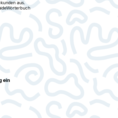
ekunden aus.
ide
Wörterbuch
g ein