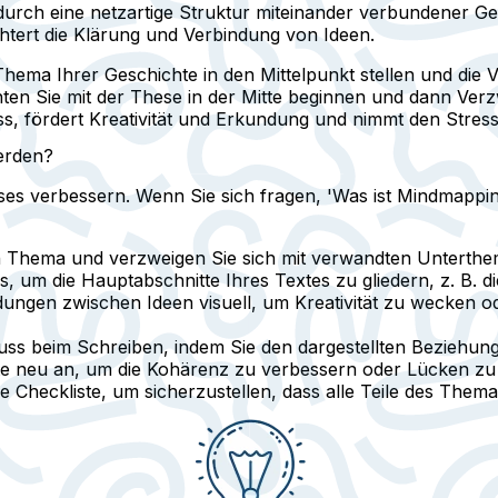
rch eine netzartige Struktur miteinander verbundener Geda
htert die Klärung und Verbindung von Ideen.
hema Ihrer Geschichte in den Mittelpunkt stellen und die
en Sie mit der These in der Mitte beginnen und dann Ver
zess, fördert Kreativität und Erkundung und nimmt den Stres
erden?
s verbessern. Wenn Sie sich fragen, 'Was ist Mindmapping 
n Thema und verzweigen Sie sich mit verwandten Unterthem
um die Hauptabschnitte Ihres Textes zu gliedern, z. B. die
ungen zwischen Ideen visuell, um Kreativität zu wecken o
uss beim Schreiben, indem Sie den dargestellten Beziehung
e neu an, um die Kohärenz zu verbessern oder Lücken zu 
Checkliste, um sicherzustellen, dass alle Teile des Thema