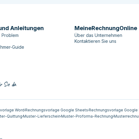
und Anleitungen
MeineRechnungOnline
n Problem
Über das Unternehmen
Kontaktieren Sie uns
ehmer-Guide
r Sie da
vorlage Word
Rechnungsvorlage Google Sheets
Rechnungsvorlage Google
ter-Quittung
Muster-Lieferschein
Muster-Proforma-Rechnung
Musterrechnu