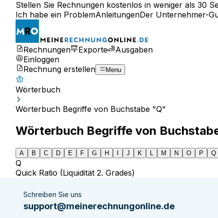
Stellen Sie Rechnungen kostenlos in weniger als 30 S
Ich habe ein Problem
Anleitungen
Der Unternehmer-Gu
Rechnungen
Exporte
Ausgaben
Einloggen
Rechnung erstellen
Menu
Wörterbuch
Wörterbuch Begriffe von Buchstabe "Q"
Wörterbuch Begriffe von Buchstab
A
B
C
D
E
F
G
H
I
J
K
L
M
N
O
P
Q
Q
Quick Ratio (Liquidität 2. Grades)
Schreiben Sie uns
support@meinerechnungonline.de