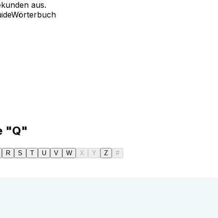
ekunden aus.
ide
Wörterbuch
e "Q"
R
S
T
U
V
W
X
Y
Z
#