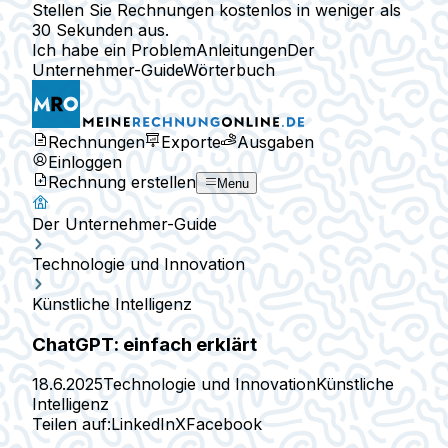
Stellen Sie Rechnungen kostenlos in weniger als
30 Sekunden aus.
Ich habe ein Problem
Anleitungen
Der
Unternehmer-Guide
Wörterbuch
Rechnungen
Exporte
Ausgaben
Einloggen
Rechnung erstellen
Menu
Der Unternehmer-Guide
Technologie und Innovation
Künstliche Intelligenz
ChatGPT: einfach erklärt
18.6.2025
Technologie und Innovation
Künstliche
Intelligenz
Teilen auf:
LinkedIn
X
Facebook