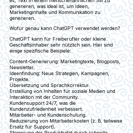
es, Text in einem menschenähnlichen Stil zu
generieren, was ideal ist, um Ideen,
Marketinginhalte und Kommunikation zu
generieren.
Wofür genau kann ChatGPT verwendet werden?
ChatGPT kann für Freiberufler oder kleine
Geschäftsinhaber sehr nützlich sein. Hier sind
einige spezifische Beispiele:
Content-Generierung
: Marketingtexte, Blogposts,
Newsletter.
Ideenfindung
: Neue Strategien, Kampagnen,
Projekte.
Übersetzung und Sprachkorrektur
.
Erstellung von Inhalten für soziale Medien und
Interaktion mit der Community
.
Kundensupport 24/7
, was die
Kundenzufriedenheit verbessert.
Mitarbeiter- und Kundenschulung
.
Reduzierung von Mitarbeiterkosten
(z. B. teilweise
Ersatz für Support).
Steigerung der Produktivität
durch schnelle