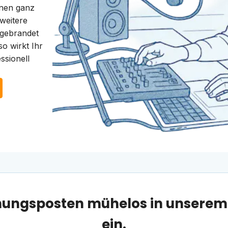
nnen ganz
weitere
 gebrandet
o wirkt Ihr
sionell
chnungsposten mühelos in unsere
ein.