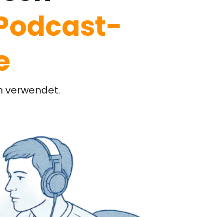
Podcast-
e
n verwendet.