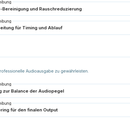
eibung
eibung
rofessionelle Audioausgabe zu gewährleisten.
eibung
eibung