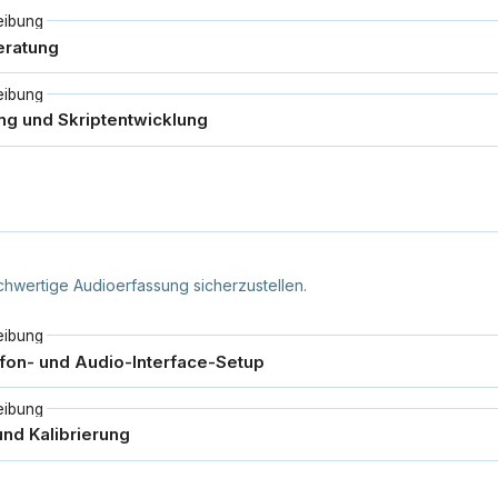
eibung
eibung
hwertige Audioerfassung sicherzustellen.
eibung
eibung