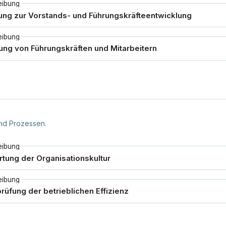
eibung
eibung
nd Prozessen.
eibung
eibung