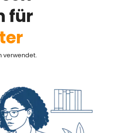
 für
ter
n verwendet.