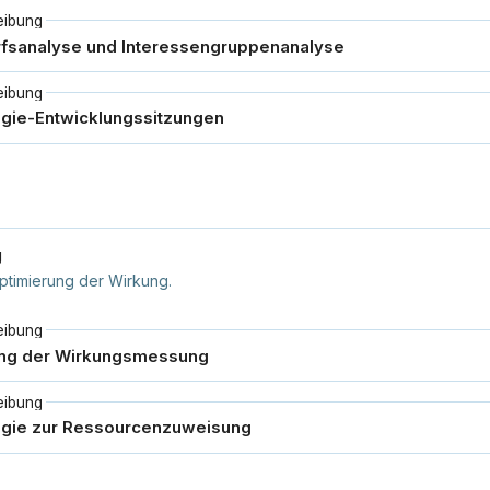
eibung
eibung
g
timierung der Wirkung.
eibung
eibung