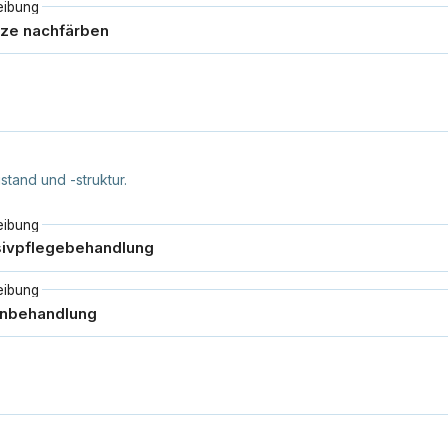
eibung
and und -struktur.
eibung
eibung