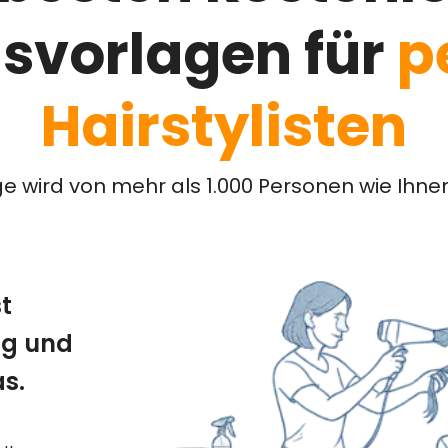
svorlagen für
p
Hairstylisten
ge wird von mehr als 1.000 Personen wie Ihne
st
ng und
s.