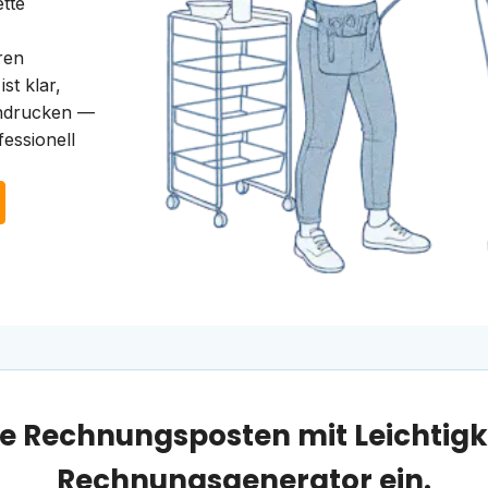
tte
ren
st klar,
indrucken —
essionell
hre Rechnungsposten mit Leichtigk
Rechnungsgenerator ein.