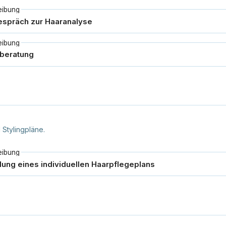
eibung
eibung
 Stylingpläne.
eibung