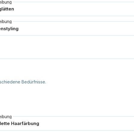
eibung
eibung
schiedene Bedürfnisse.
eibung