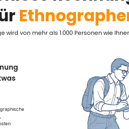
für
Ethnographe
ge wird von mehr als 1.000 Personen wie Ihne
hnung
etwas
ographische
,
osten