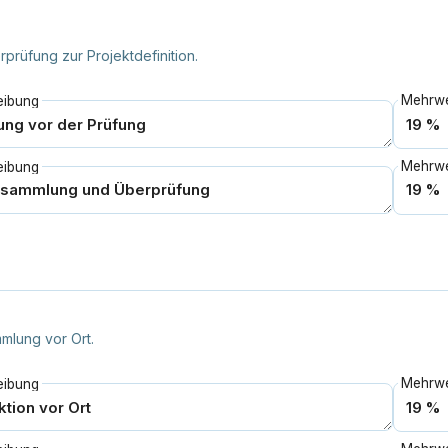
rüfung zur Projektdefinition.
eibung
eibung
mlung vor Ort.
eibung