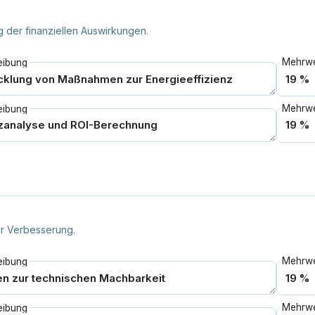
der finanziellen Auswirkungen.
eibung
eibung
r Verbesserung.
eibung
eibung