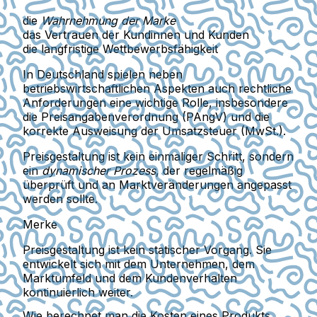
die
Wahrnehmung der Marke
das Vertrauen der Kundinnen und Kunden
die langfristige Wettbewerbsfähigkeit
In Deutschland spielen neben
betriebswirtschaftlichen Aspekten auch
rechtliche
Anforderungen
eine wichtige Rolle, insbesondere
die
Preisangabenverordnung (PAngV)
und die
korrekte Ausweisung der
Umsatzsteuer (MwSt.)
.
Preisgestaltung ist kein einmaliger Schritt, sondern
ein
dynamischer Prozess
, der regelmäßig
überprüft und an Marktveränderungen angepasst
werden sollte.
Merke
Preisgestaltung ist kein statischer Vorgang.
Sie
entwickelt sich mit dem Unternehmen, dem
Marktumfeld und dem Kundenverhalten
kontinuierlich weiter.
Wie berechnet man die Kosten eines Produkts