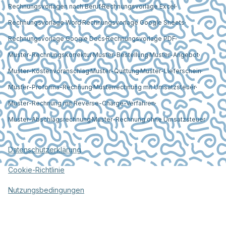
Rechnungsvorlagen nach Beruf
Rechnungsvorlage Excel
Rechnungsvorlage Word
Rechnungsvorlage Google Sheets
Rechnungsvorlage Google Docs
Rechnungsvorlage PDF
Muster-Rechnungskorrektur
Muster-Bestellung
Muster-Angebot
Muster-Kostenvoranschlag
Muster-Quittung
Muster-Lieferschein
Muster-Proforma-Rechnung
Musterrechnung mit Umsatzsteuer
Muster-Rechnung mit Reverse-Charge-Verfahren
Muster-Abschlagsrechnung
Muster-Rechnung ohne Umsatzsteuer
Datenschutzerklärung
Cookie-Richtlinie
Nutzungsbedingungen