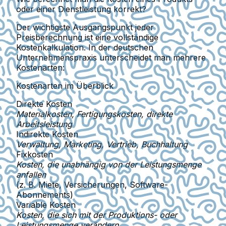
oder einer Dienstleistung korrekt?
Der wichtigste Ausgangspunkt jeder
Preisberechnung ist eine
vollständige
Kostenkalkulation
. In der deutschen
Unternehmenspraxis unterscheidet man mehrere
Kostenarten:
Kostenarten im Überblick
Direkte Kosten
Materialkosten, Fertigungskosten, direkte
Arbeitsleistung
Indirekte Kosten
Verwaltung, Marketing, Vertrieb, Buchhaltung
Fixkosten
Kosten, die unabhängig von der Leistungsmenge
anfallen
(z. B. Miete, Versicherungen, Software-
Abonnements)
Variable Kosten
Kosten, die sich mit der Produktions- oder
Leistungsmenge verändern