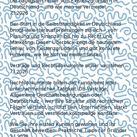
Die häufigsten Fehler von Existenzgründern in
Deutschland – und wie man sie vermeidet
7.1.2026
Der Start in die Selbstständigkeit in Deutschland
bringt viele Herausforderungen mit sich – von
Planung und Finanzen bis hin zu Recht und
Marketing. Dieser Überblick zeigt die häufigsten
Fehler von Existenzgründern und gibt konkrete
Hinweise, wie sie sich vermeiden lassen.
Verträge und Rechtsdokumente sicher verstehen
7.1.2026
Rechtsdokumente bilden das Fundament jeder
unternehmerischen Tätigkeit. Ob Verträge,
Allgemeine Geschäftsbedingungen oder
Datenschutz – wer ihre Struktur und rechtlichen
Folgen versteht, schützt sein Unternehmen, stärkt
Vertrauen und vermeidet kostspielige Konflikte.
Wie Sie Ihre ersten Kunden gewinnen und Ihr
Geschäft bewerben: Praktische Tipps für Gründer
2.1.2026