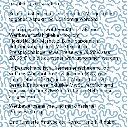
nachhaltig wirtschaften kann.
Bei der Festlegung einer sinnvollen Marge sollten
folgende Aspekte berücksichtigt werden:
Zielmarge
, die sowohl Rentabilität als auch
Wettbewerbsfähigkeit ermöglicht
Flexibilität der Marge
, z. B. bei saisonalen
Schwankungen oder Markteintritten
Preispsychologie
, etwa Preise wie
19,90 € statt
20,00 €
, die als günstiger wahrgenommen werden
In Deutschland ist außerdem entscheidend, ob
sich das Angebot an
Privatkunden (B2C)
oder
Unternehmen (B2B)
richtet. Während im B2C-
Bereich
Endpreise inklusive MwSt.
verpflichtend
sind, werden im B2B-Kontext häufig
Nettopreise
ausgewiesen.
Wettbewerbsanalyse und marktbasierte
Preisgestaltung
Eine fundierte
Analyse der Konkurrenz
hilft dabei,