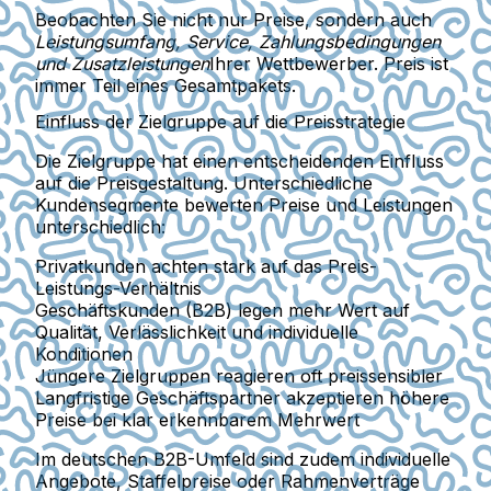
Beobachten Sie nicht nur Preise, sondern auch
Leistungsumfang, Service, Zahlungsbedingungen
und Zusatzleistungen
Ihrer Wettbewerber. Preis ist
immer Teil eines Gesamtpakets.
Einfluss der Zielgruppe auf die Preisstrategie
Die
Zielgruppe
hat einen entscheidenden Einfluss
auf die Preisgestaltung. Unterschiedliche
Kundensegmente bewerten Preise und Leistungen
unterschiedlich:
Privatkunden
achten stark auf das Preis-
Leistungs-Verhältnis
Geschäftskunden (B2B)
legen mehr Wert auf
Qualität, Verlässlichkeit und individuelle
Konditionen
Jüngere Zielgruppen
reagieren oft preissensibler
Langfristige Geschäftspartner
akzeptieren höhere
Preise bei klar erkennbarem Mehrwert
Im deutschen B2B-Umfeld sind zudem
individuelle
Angebote
,
Staffelpreise
oder
Rahmenverträge