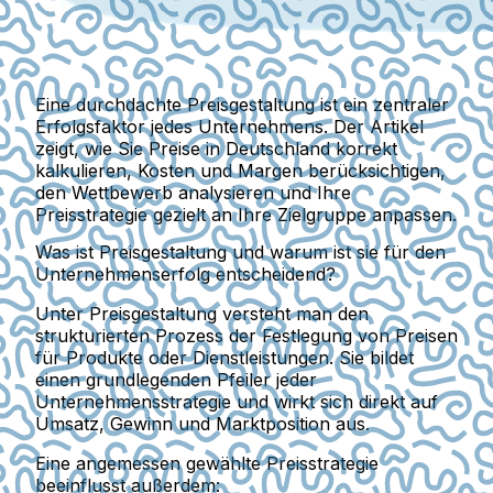
Eine durchdachte Preisgestaltung ist ein zentraler
Erfolgsfaktor jedes Unternehmens. Der Artikel
zeigt, wie Sie Preise in Deutschland korrekt
kalkulieren, Kosten und Margen berücksichtigen,
den Wettbewerb analysieren und Ihre
Preisstrategie gezielt an Ihre Zielgruppe anpassen.
Was ist Preisgestaltung und warum ist sie für den
Unternehmenserfolg entscheidend?
Unter
Preisgestaltung
versteht man den
strukturierten Prozess der Festlegung von Preisen
für Produkte oder Dienstleistungen. Sie bildet
einen grundlegenden Pfeiler jeder
Unternehmensstrategie und wirkt sich direkt auf
Umsatz, Gewinn und Marktposition
aus.
Eine angemessen gewählte Preisstrategie
beeinflusst außerdem: