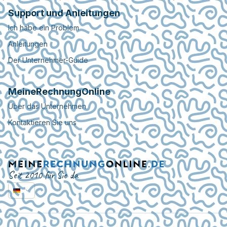
Support und Anleitungen
Ich habe ein Problem
Anleitungen
Der Unternehmer-Guide
MeineRechnungOnline
Über das Unternehmen
Kontaktieren Sie uns
Seit 2010 für Sie da