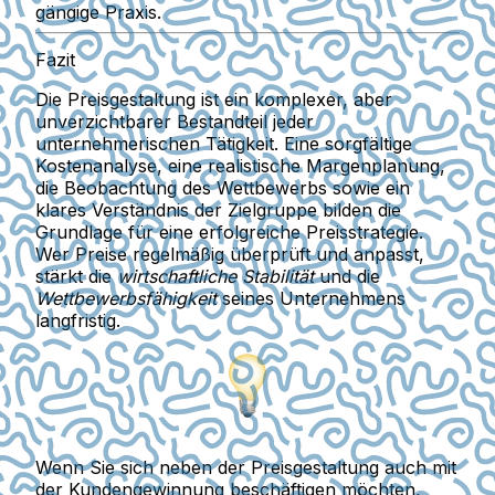
gängige Praxis.
Fazit
Die
Preisgestaltung
ist ein komplexer, aber
unverzichtbarer Bestandteil jeder
unternehmerischen Tätigkeit. Eine sorgfältige
Kostenanalyse, eine realistische Margenplanung,
die Beobachtung des Wettbewerbs sowie ein
klares Verständnis der Zielgruppe bilden die
Grundlage für eine erfolgreiche Preisstrategie.
Wer Preise regelmäßig überprüft und anpasst,
stärkt die
wirtschaftliche Stabilität
und die
Wettbewerbsfähigkeit
seines Unternehmens
langfristig.
Wenn Sie sich neben der Preisgestaltung auch mit
der Kundengewinnung beschäftigen möchten,