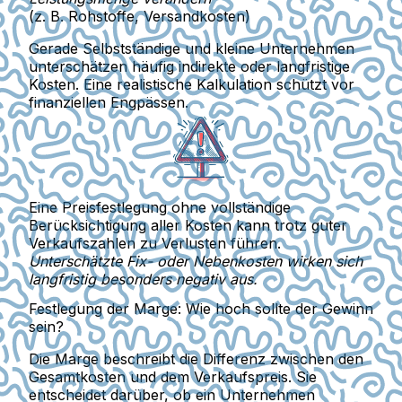
(z. B. Rohstoffe, Versandkosten)
Gerade Selbstständige und kleine Unternehmen
unterschätzen häufig indirekte oder langfristige
Kosten. Eine realistische Kalkulation schützt vor
finanziellen Engpässen.
Eine Preisfestlegung ohne vollständige
Berücksichtigung aller Kosten kann trotz guter
Verkaufszahlen zu Verlusten führen.
Unterschätzte Fix- oder Nebenkosten wirken sich
langfristig besonders negativ aus.
Festlegung der Marge: Wie hoch sollte der Gewinn
sein?
Die
Marge
beschreibt die Differenz zwischen den
Gesamtkosten und dem Verkaufspreis. Sie
entscheidet darüber, ob ein Unternehmen