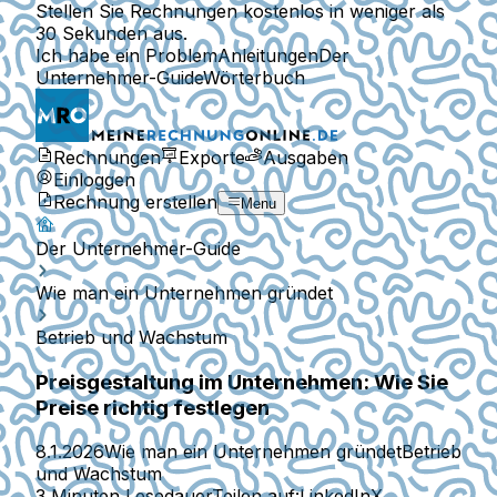
Stellen Sie Rechnungen kostenlos in weniger als
30 Sekunden aus.
Ich habe ein Problem
Anleitungen
Der
Unternehmer-Guide
Wörterbuch
Rechnungen
Exporte
Ausgaben
Einloggen
Rechnung erstellen
Menu
Der Unternehmer-Guide
Wie man ein Unternehmen gründet
Betrieb und Wachstum
Preisgestaltung im Unternehmen: Wie Sie
Preise richtig festlegen
8.1.2026
Wie man ein Unternehmen gründet
Betrieb
und Wachstum
3 Minuten Lesedauer
Teilen auf:
LinkedIn
X