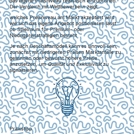
das eigene Preisniveau realistisch einzuordnen.
Der Vergleich mit Wettbewerbern zeigt:
welches Preisniveau am Markt akzeptiert wird
wie sich das eigene Angebot positionieren lässt
ob Spielraum für Premium- oder
Niedrigpreisstrategien besteht
Je nach Geschäftsmodell kann es sinnvoll sein,
zunächst mit niedrigeren Preisen Marktanteile zu
gewinnen oder bewusst höhere Preise
anzusetzen, um
Qualität und Exklusivität
zu
signalisieren.
Praxistipp