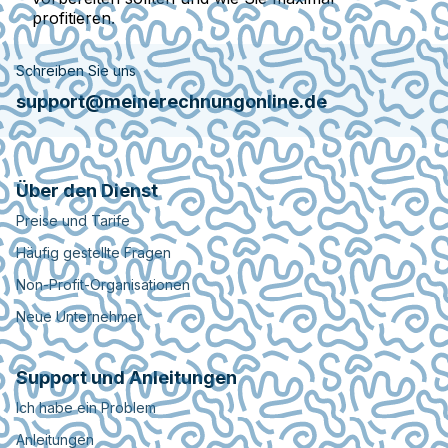
profitieren.
Schreiben Sie uns
support@meinerechnungonline.de
Über den Dienst
Preise und Tarife
Häufig gestellte Fragen
Non-Profit-Organisationen
Neue Unternehmer
Support und Anleitungen
Ich habe ein Problem
Anleitungen