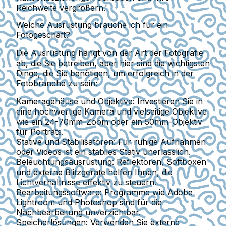
Reichweite vergrößern.'
Welche Ausrüstung brauche ich für ein
Fotogeschäft?
Die Ausrüstung hängt von der Art der Fotografie
ab, die Sie betreiben, aber hier sind die wichtigsten
Dinge, die Sie benötigen, um erfolgreich in der
Fotobranche zu sein:
Kameragehäuse und Objektive:
Investieren Sie in
eine hochwertige Kamera und vielseitige Objektive
wie ein 24-70mm-Zoom oder ein 50mm-Objektiv
für Porträts.
Stative und Stabilisatoren:
Für ruhige Aufnahmen
oder Videos ist ein stabiles Stativ unerlässlich.
Beleuchtungsausrüstung:
Reflektoren, Softboxen
und externe Blitzgeräte helfen Ihnen, die
Lichtverhältnisse effektiv zu steuern.
Bearbeitungssoftware:
Programme wie Adobe
Lightroom und Photoshop sind für die
Nachbearbeitung unverzichtbar.
Speicherlösungen:
Verwenden Sie externe