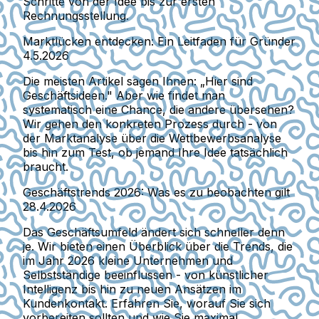
Schritte von der Idee bis zur ersten
Rechnungsstellung.
Marktlücken entdecken: Ein Leitfaden für Gründer
4.5.2026
Die meisten Artikel sagen Ihnen: „Hier sind
Geschäftsideen." Aber wie findet man
systematisch eine Chance, die andere übersehen?
Wir gehen den konkreten Prozess durch - von
der Marktanalyse über die Wettbewerbsanalyse
bis hin zum Test, ob jemand Ihre Idee tatsächlich
braucht.
Geschäftstrends 2026: Was es zu beobachten gilt
28.4.2026
Das Geschäftsumfeld ändert sich schneller denn
je. Wir bieten einen Überblick über die Trends, die
im Jahr 2026 kleine Unternehmen und
Selbstständige beeinflussen - von künstlicher
Intelligenz bis hin zu neuen Ansätzen im
Kundenkontakt. Erfahren Sie, worauf Sie sich
vorbereiten sollten und wie Sie maximal