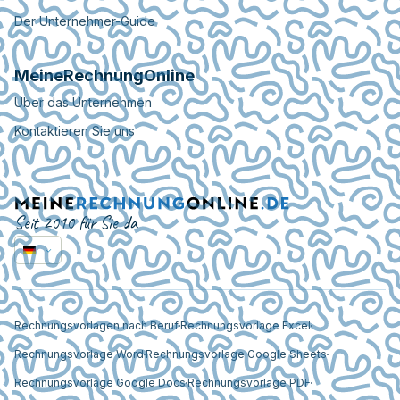
Der Unternehmer-Guide
MeineRechnungOnline
Über das Unternehmen
Kontaktieren Sie uns
Seit 2010 für Sie da
Rechnungsvorlagen nach Beruf
Rechnungsvorlage Excel
Rechnungsvorlage Word
Rechnungsvorlage Google Sheets
Rechnungsvorlage Google Docs
Rechnungsvorlage PDF