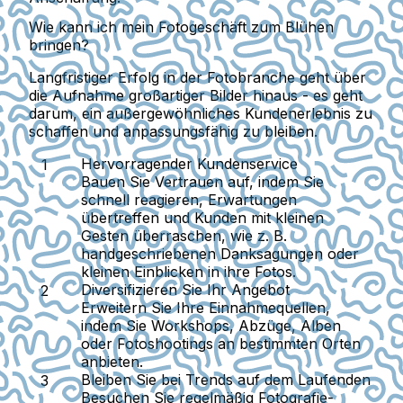
Wie kann ich mein Fotogeschäft zum Blühen
bringen?
Langfristiger Erfolg in der Fotobranche geht über
die Aufnahme großartiger Bilder hinaus - es geht
darum, ein außergewöhnliches Kundenerlebnis zu
schaffen und anpassungsfähig zu bleiben.
Hervorragender Kundenservice
Bauen Sie Vertrauen auf, indem Sie
schnell reagieren, Erwartungen
übertreffen und Kunden mit kleinen
Gesten überraschen, wie z. B.
handgeschriebenen Danksagungen oder
kleinen Einblicken in ihre Fotos.
Diversifizieren Sie Ihr Angebot
Erweitern Sie Ihre Einnahmequellen,
indem Sie Workshops, Abzüge, Alben
oder Fotoshootings an bestimmten Orten
anbieten.
Bleiben Sie bei Trends auf dem Laufenden
Besuchen Sie regelmäßig Fotografie-