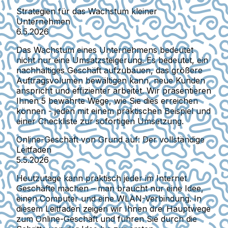
Strategien für das Wachstum kleiner
Unternehmen
6.5.2026
Das Wachstum eines Unternehmens bedeutet
nicht nur eine Umsatzsteigerung. Es bedeutet, ein
nachhaltiges Geschäft aufzubauen, das größere
Auftragsvolumen bewältigen kann, neue Kunden
anspricht und effizienter arbeitet. Wir präsentieren
Ihnen 5 bewährte Wege, wie Sie dies erreichen
können - jeden mit einem praktischen Beispiel und
einer Checkliste zur sofortigen Umsetzung.
Online-Geschäft von Grund auf: Der vollständige
Leitfaden
5.5.2026
Heutzutage kann praktisch jeder im Internet
Geschäfte machen – man braucht nur eine Idee,
einen Computer und eine WLAN-Verbindung. In
diesem Leitfaden zeigen wir Ihnen drei Hauptwege
zum Online-Geschäft und führen Sie durch die