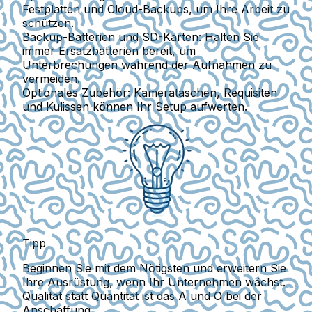
Festplatten und Cloud-Backups, um Ihre Arbeit zu
schützen.
Backup-Batterien und SD-Karten:
Halten Sie
immer Ersatzbatterien bereit, um
Unterbrechungen während der Aufnahmen zu
vermeiden.
Optionales Zubehör:
Kamerataschen, Requisiten
und Kulissen können Ihr Setup aufwerten.
Tipp
Beginnen Sie mit dem Nötigsten und erweitern Sie
Ihre Ausrüstung, wenn Ihr Unternehmen wächst.
Qualität statt Quantität ist das A und O bei der
Anschaffung.