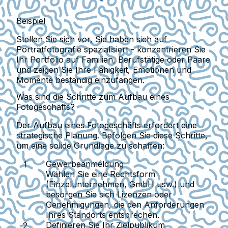
Beispiel
Stellen Sie sich vor, Sie haben sich auf
Porträtfotografie spezialisiert - konzentrieren Sie
Ihr Portfolio auf Familien, Berufstätige oder Paare
und zeigen Sie Ihre Fähigkeit, Emotionen und
Momente beständig einzufangen.
Was sind die Schritte zum Aufbau eines
Fotogeschäfts?
Der Aufbau eines Fotogeschäfts erfordert eine
strategische Planung. Befolgen Sie diese Schritte,
um eine solide Grundlage zu schaffen:
Gewerbeanmeldung
Wählen Sie eine Rechtsform
(Einzelunternehmen, GmbH usw.) und
besorgen Sie sich Lizenzen oder
Genehmigungen, die den Anforderungen
Ihres Standorts entsprechen.
Definieren Sie Ihr Zielpublikum