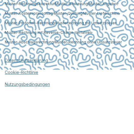
Muster-Rechnungskorrektur
Muster-Bestellung
Muster-Angebot
Muster-Kostenvoranschlag
Muster-Quittung
Muster-Lieferschein
Muster-Proforma-Rechnung
Musterrechnung mit Umsatzsteuer
Muster-Rechnung mit Reverse-Charge-Verfahren
Muster-Abschlagsrechnung
Muster-Rechnung ohne Umsatzsteuer
Datenschutzerklärung
Cookie-Richtlinie
Nutzungsbedingungen