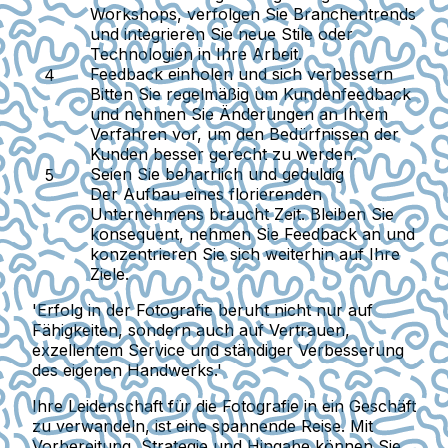
Workshops, verfolgen Sie Branchentrends
und integrieren Sie neue Stile oder
Technologien in Ihre Arbeit.
Feedback einholen und sich verbessern
Bitten Sie regelmäßig um Kundenfeedback
und nehmen Sie Änderungen an Ihrem
Verfahren vor, um den Bedürfnissen der
Kunden besser gerecht zu werden.
Seien Sie beharrlich und geduldig
Der Aufbau eines florierenden
Unternehmens braucht Zeit. Bleiben Sie
konsequent, nehmen Sie Feedback an und
konzentrieren Sie sich weiterhin auf Ihre
Ziele.
'Erfolg in der Fotografie beruht nicht nur auf
Fähigkeiten, sondern auch auf Vertrauen,
exzellentem Service und ständiger Verbesserung
des eigenen Handwerks.'
Ihre Leidenschaft für die Fotografie in ein Geschäft
zu verwandeln, ist eine spannende Reise. Mit
Vorbereitung, Strategie und Hingabe können Sie