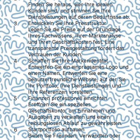
Finden Sie heraus, wer Ihre idealen
Kunden sind, und stimmen Sie Ihre
Dienstleistungen auf deren Bedürfnisse ab.
Entwickeln Sie Ihre Preisstruktur
Legen Sie die Preise auf der Grundlage
Ihres Fachwissens, Ihrer Marktanalyse
und Ihrer Geschäftskosten fest. Eine
transparente Preisgestaltung fördert das
Vertrauen der Kunden.
Schaffen Sie Ihre Markenidentität
Entwerfen Sie ein einprägsames Logo und
einen Namen. Entwerfen Sie eine
benutzerfreundliche Website, auf der Sie
Ihr Portfolio, Ihre Dienstleistungen und
Ihre Referenzen vorstellen.
Finanzen professionell einrichten
Eröffnen Sie ein spezielles
Geschäftskonto, um Einnahmen und
Ausgaben zu verwalten und einen
reibungslosen Ablauf zu gewährleisten.
Startportfolio aufbauen
Bieten Sie Freunden, Verwandten oder