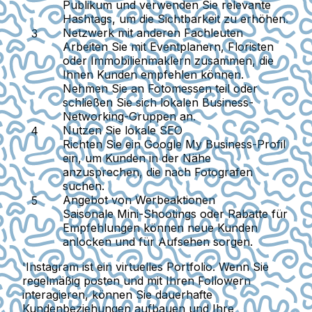
Publikum und verwenden Sie relevante
Hashtags, um die Sichtbarkeit zu erhöhen.
Netzwerk mit anderen Fachleuten
Arbeiten Sie mit Eventplanern, Floristen
oder Immobilienmaklern zusammen, die
Ihnen Kunden empfehlen können.
Nehmen Sie an Fotomessen teil oder
schließen Sie sich lokalen Business-
Networking-Gruppen an.
Nutzen Sie lokale SEO
Richten Sie ein Google My Business-Profil
ein, um Kunden in der Nähe
anzusprechen, die nach Fotografen
suchen.
Angebot von Werbeaktionen
Saisonale Mini-Shootings oder Rabatte für
Empfehlungen können neue Kunden
anlocken und für Aufsehen sorgen.
'Instagram ist ein virtuelles Portfolio. Wenn Sie
regelmäßig posten und mit Ihren Followern
interagieren, können Sie dauerhafte
Kundenbeziehungen aufbauen und Ihre