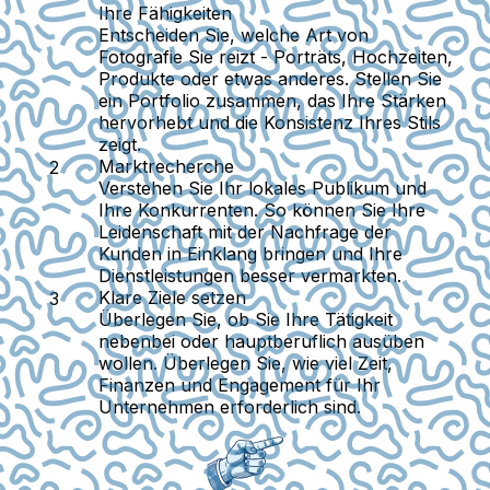
Ihre Fähigkeiten
Entscheiden Sie, welche Art von
Fotografie Sie reizt - Porträts, Hochzeiten,
Produkte oder etwas anderes. Stellen Sie
ein Portfolio zusammen, das Ihre Stärken
hervorhebt und die Konsistenz Ihres Stils
zeigt.
Marktrecherche
Verstehen Sie Ihr lokales Publikum und
Ihre Konkurrenten. So können Sie Ihre
Leidenschaft mit der Nachfrage der
Kunden in Einklang bringen und Ihre
Dienstleistungen besser vermarkten.
Klare Ziele setzen
Überlegen Sie, ob Sie Ihre Tätigkeit
nebenbei oder hauptberuflich ausüben
wollen. Überlegen Sie, wie viel Zeit,
Finanzen und Engagement für Ihr
Unternehmen erforderlich sind.