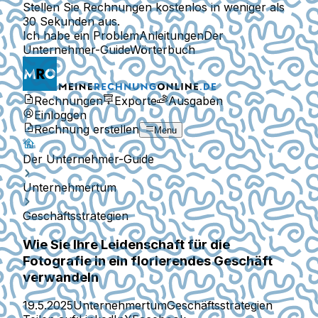
Stellen Sie Rechnungen kostenlos in weniger als
30 Sekunden aus.
Ich habe ein Problem
Anleitungen
Der
Unternehmer-Guide
Wörterbuch
Rechnungen
Exporte
Ausgaben
Einloggen
Rechnung erstellen
Menu
Der Unternehmer-Guide
Unternehmertum
Geschäftsstrategien
Wie Sie Ihre Leidenschaft für die
Fotografie in ein florierendes Geschäft
verwandeln
19.5.2025
Unternehmertum
Geschäftsstrategien