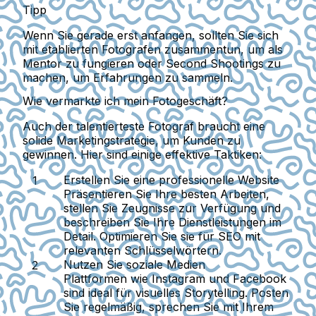
Tipp
Wenn Sie gerade erst anfangen, sollten Sie sich
mit etablierten Fotografen zusammentun, um als
Mentor zu fungieren oder Second Shootings zu
machen, um Erfahrungen zu sammeln.
Wie vermarkte ich mein Fotogeschäft?
Auch der talentierteste Fotograf braucht eine
solide Marketingstrategie, um Kunden zu
gewinnen. Hier sind einige effektive Taktiken:
Erstellen Sie eine professionelle Website
Präsentieren Sie Ihre besten Arbeiten,
stellen Sie Zeugnisse zur Verfügung und
beschreiben Sie Ihre Dienstleistungen im
Detail. Optimieren Sie sie für SEO mit
relevanten Schlüsselwörtern.
Nutzen Sie soziale Medien
Plattformen wie Instagram und Facebook
sind ideal für visuelles Storytelling. Posten
Sie regelmäßig, sprechen Sie mit Ihrem