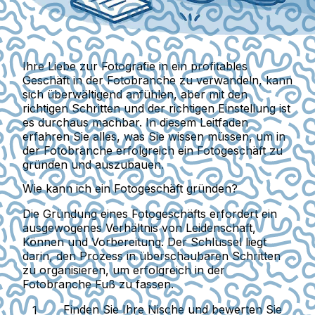
Ihre Liebe zur Fotografie in ein profitables
Geschäft in der Fotobranche zu verwandeln, kann
sich überwältigend anfühlen, aber mit den
richtigen Schritten und der richtigen Einstellung ist
es durchaus machbar. In diesem Leitfaden
erfahren Sie alles, was Sie wissen müssen, um in
der Fotobranche erfolgreich ein Fotogeschäft zu
gründen und auszubauen.
Wie kann ich ein Fotogeschäft gründen?
Die Gründung eines Fotogeschäfts erfordert ein
ausgewogenes Verhältnis von Leidenschaft,
Können und Vorbereitung. Der Schlüssel liegt
darin, den Prozess in überschaubaren Schritten
zu organisieren, um erfolgreich in der
Fotobranche Fuß zu fassen.
Finden Sie Ihre Nische und bewerten Sie