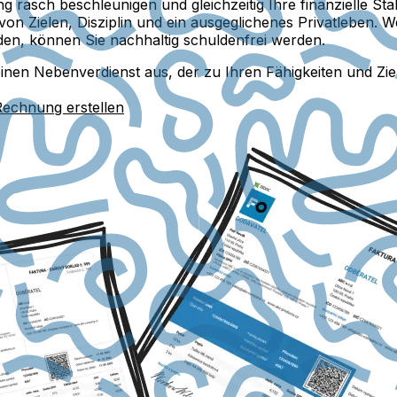
 rasch beschleunigen und gleichzeitig Ihre finanzielle Stab
 von Zielen, Disziplin und ein ausgeglichenes Privatleben. 
den, können Sie nachhaltig schuldenfrei werden.
einen Nebenverdienst aus, der zu Ihren Fähigkeiten und Ziele
Rechnung erstellen