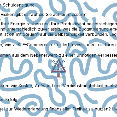
r Schuldentilgung
Risiken gibt es, auf die Sie achten müssen?
 Ihre Energie rauben und Ihre Produktivität beeinträchtigen
ind unterschiedlich zuverlässig, was die Budgetplanung ers
t ist oft mit Steuern auf die Selbständigkeit verbunden. Le
n, wie z. B. E-Commerce, erfordert Investitionen, die Ihre
ommen aus dem Nebenerwerb zu einer unnötigen Verbesse
siken wie Kosten, Aufwand und Verdienstmöglichkeiten abz
er Erfolg
ssel zur Wiedererlangung finanzieller Freiheit zu nutzen? H