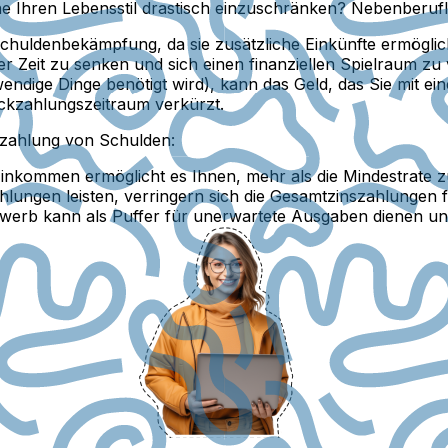
e Ihren Lebensstil drastisch einzuschränken? Nebenberufl
chuldenbekämpfung, da sie zusätzliche Einkünfte ermöglich
 Zeit zu senken und sich einen finanziellen Spielraum zu v
ndige Dinge benötigt wird), kann das Geld, das Sie mit ei
ckzahlungszeitraum verkürzt.
ckzahlung von Schulden:
Einkommen ermöglicht es Ihnen, mehr als die Mindestrate z
lungen leisten, verringern sich die Gesamtzinszahlungen 
erb kann als Puffer für unerwartete Ausgaben dienen un