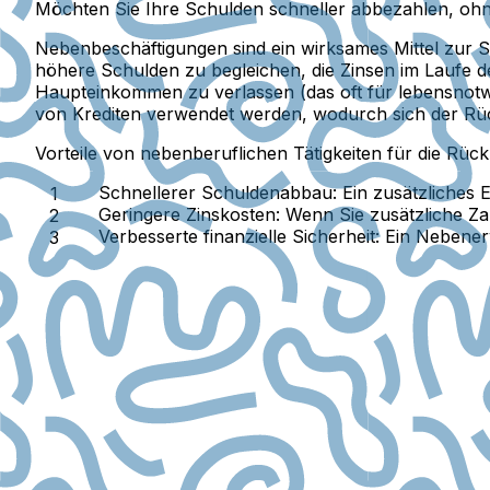
Möchten Sie Ihre Schulden schneller abbezahlen, ohn
Nebenbeschäftigungen sind ein wirksames Mittel zur S
höhere Schulden zu begleichen, die Zinsen im Laufe der
Haupteinkommen zu verlassen (das oft für lebensnotwe
von Krediten verwendet werden, wodurch sich der Rü
Vorteile von nebenberuflichen Tätigkeiten für die Rü
Schnellerer Schuldenabbau:
Ein zusätzliches 
Geringere Zinskosten:
Wenn Sie zusätzliche Zah
Verbesserte finanzielle Sicherheit:
Ein Nebenerw