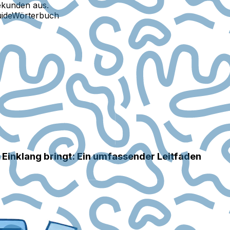
ekunden aus.
ide
Wörterbuch
Einklang bringt: Ein umfassender Leitfaden