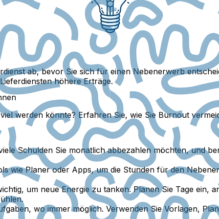
ienst ab, bevor Sie sich für einen Nebenerwerb entscheide
 Lieferdiensten höhere Erträge.
nnen
 viel werden könnte? Erfahren Sie, wie Sie Burnout vermeid
 viele Schulden Sie monatlich abbezahlen möchten, und ber
s wie Planer oder Apps, um die Stunden für den Nebenerw
wichtig, um neue Energie zu tanken. Planen Sie Tage ein,
fühlen.
ufgaben, wo immer möglich. Verwenden Sie Vorlagen, Plan