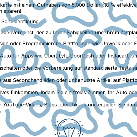
arte mit einem Guthaben von 5.000 Dollar (18 % effektiver 
n sparen!
n Schuldentilgung
enverdienst, der zu Ihren Fähigkeiten und Ihrem Zeitplan 
esign oder Programmieren? Plattformen wie Upwork oder Fiv
Auto für Apps wie Uber, Lyft, DoorDash oder Instacart, 
chaften oder die Vorbereitung auf standardisierte Tests s
 aus Secondhandläden oder unbenutzte Artikel auf Platt
ives Einkommen, indem Sie ein freies Zimmer, Ihr Auto od
r YouTube-Videos, Blogs oder TikTok und erzielen Sie dami