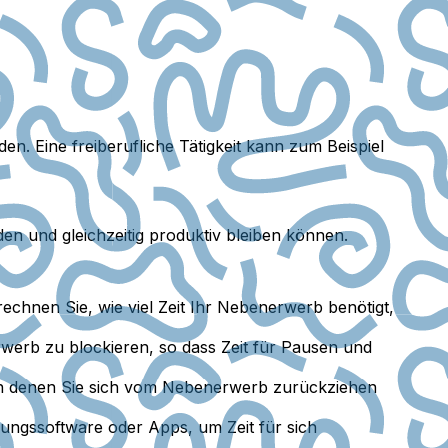
n. Eine freiberufliche Tätigkeit kann zum Beispiel
en und gleichzeitig produktiv bleiben können.
echnen Sie, wie viel Zeit Ihr Nebenerwerb benötigt,
erb zu blockieren, so dass Zeit für Pausen und
 an denen Sie sich vom Nebenerwerb zurückziehen
ungssoftware oder Apps, um Zeit für sich