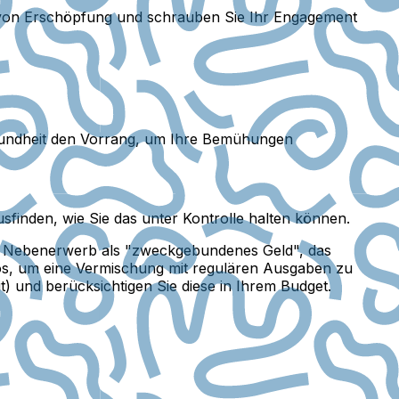
 von Erschöpfung und schrauben Sie Ihr Engagement
esundheit den Vorrang, um Ihre Bemühungen
inden, wie Sie das unter Kontrolle halten können.
m Nebenerwerb als "zweckgebundenes Geld", das
tos, um eine Vermischung mit regulären Ausgaben zu
t) und berücksichtigen Sie diese in Ihrem Budget.