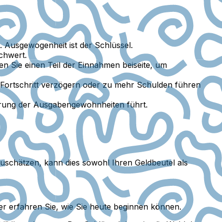
. Ausgewogenheit ist der Schlüssel.
chwert.
gen Sie einen Teil der Einnahmen beiseite, um
n Fortschritt verzögern oder zu mehr Schulden führen
rung der Ausgabengewohnheiten führt.
uschätzen, kann dies sowohl Ihren Geldbeutel als
ier erfahren Sie, wie Sie heute beginnen können.