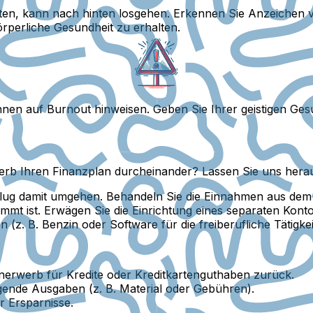
ten, kann nach hinten losgehen. Erkennen Sie Anzeichen
örperliche Gesundheit zu erhalten.
nnen auf Burnout hinweisen. Geben Sie Ihrer geistigen G
b Ihren Finanzplan durcheinander? Lassen Sie uns herausf
klug damit umgehen. Behandeln Sie die Einnahmen aus de
immt ist. Erwägen Sie die Einrichtung eines separaten Kon
(z. B. Benzin oder Software für die freiberufliche Tätigkei
rwerb für Kredite oder Kreditkartenguthaben zurück.
ende Ausgaben (z. B. Material oder Gebühren).
r Ersparnisse.