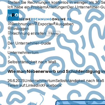
Stellen Sie Rechnungen kostenlos in weniger als 30 S
Ich habe ein Problem
Anleitungen
Der Unternehmer-Gu
Rechnungen
Exporte
Ausgaben
Einloggen
Rechnung erstellen
Menu
Der Unternehmer-Guide
Unternehmertum
Selbstständigkeit nach Maß
Wie man Nebenerwerb und Schuldentilgung in 
26.6.2025
Unternehmertum
Selbstständigkeit nach Maß
Teilen auf:
LinkedIn
X
Facebook