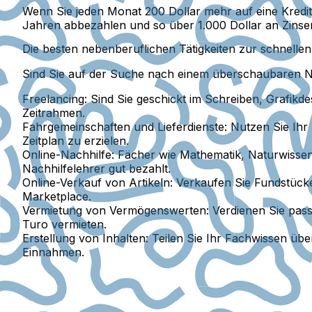
Wenn Sie jeden Monat 200 Dollar mehr auf eine Kreditk
Jahren abbezahlen und so über 1.000 Dollar an Zinse
Die besten nebenberuflichen Tätigkeiten zur schnelle
Sind Sie auf der Suche nach einem überschaubaren Neb
Freelancing:
Sind Sie geschickt im Schreiben, Grafikd
Zeitrahmen.
Fahrgemeinschaften und Lieferdienste:
Nutzen Sie Ihr 
Zeitplan zu erzielen.
Online-Nachhilfe:
Fächer wie Mathematik, Naturwissens
Nachhilfelehrer gut bezahlt.
Online-Verkauf von Artikeln:
Verkaufen Sie Fundstücke
Marketplace.
Vermietung von Vermögenswerten:
Verdienen Sie pass
Turo vermieten.
Erstellung von Inhalten:
Teilen Sie Ihr Fachwissen übe
Einnahmen.