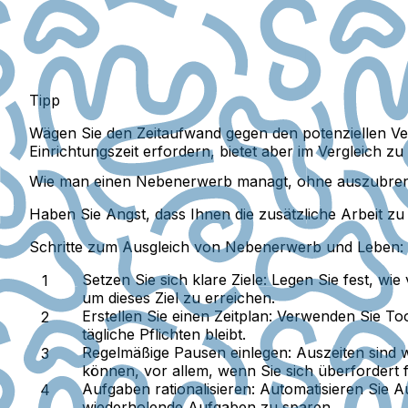
Tipp
Wägen Sie den Zeitaufwand gegen den potenziellen Verd
Einrichtungszeit erfordern, bietet aber im Vergleich zu
Wie man einen Nebenerwerb managt, ohne auszubre
Haben Sie Angst, dass Ihnen die zusätzliche Arbeit zu
Schritte zum Ausgleich von Nebenerwerb und Leben:
Setzen Sie sich klare Ziele:
Legen Sie fest, wie
um dieses Ziel zu erreichen.
Erstellen Sie einen Zeitplan:
Verwenden Sie Tool
tägliche Pflichten bleibt.
Regelmäßige Pausen einlegen:
Auszeiten sind 
können, vor allem, wenn Sie sich überfordert 
Aufgaben rationalisieren:
Automatisieren Sie A
wiederholende Aufgaben zu sparen.