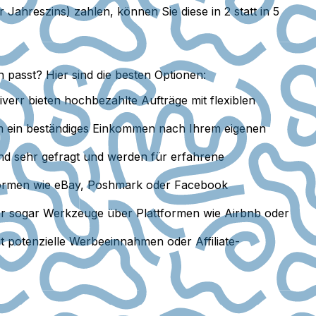
Jahreszins) zahlen, können Sie diese in 2 statt in 5
passt? Hier sind die besten Optionen:
err bieten hochbezahlte Aufträge mit flexiblen
um ein beständiges Einkommen nach Ihrem eigenen
ind sehr gefragt und werden für erfahrene
formen wie eBay, Poshmark oder Facebook
er sogar Werkzeuge über Plattformen wie Airbnb oder
t potenzielle Werbeeinnahmen oder Affiliate-