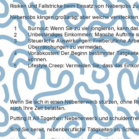
Risiken und Fallstricke beim Einsatz von Nebenjobs zu
Nebenjobs klingen großartig, aber welche versteckten 
Burnout:
Wenn Sie zu viel jonglieren, kann das
Unbeständiges Einkommen:
Manche Auftritte s
Steuerliche Auswirkungen:
Freiberufliche Arbei
Überraschungen zu vermeiden.
Vorabkosten:
Der Beginn bestimmter Tätigkeite
können.
Lifestyle Creep:
Vermeiden Sie, dass das Eink
Wenn Sie sich in einen Nebenerwerb stürzen, ohne Ri
auch Ihre Zeit belasten.
Putting It All Together: Nebenerwerb und schuldenfrei
Sind Sie bereit, nebenberufliche Tätigkeiten als Schlü