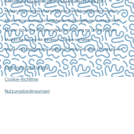
Rechnungsvorlage Google Docs
Rechnungsvorlage PDF
Muster-Rechnungskorrektur
Muster-Bestellung
Muster-Angebot
Muster-Kostenvoranschlag
Muster-Quittung
Muster-Lieferschein
Muster-Proforma-Rechnung
Musterrechnung mit Umsatzsteuer
Muster-Rechnung mit Reverse-Charge-Verfahren
Muster-Abschlagsrechnung
Muster-Rechnung ohne Umsatzsteuer
Datenschutzerklärung
Cookie-Richtlinie
Nutzungsbedingungen