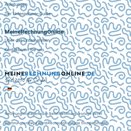
Anleitungen
Der Unternehmer-Guide
MeineRechnungOnline
Über das Unternehmen
Kontaktieren Sie uns
Seit 2010 für Sie da
Rechnungsvorlagen nach Beruf
Rechnungsvorlage Excel
Rechnungsvorlage Word
Rechnungsvorlage Google Sheets