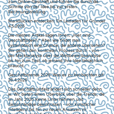
zum Online-Geschäft und führen Sie durch die
Schritte von der Idee bis zur ersten
Rechnungsstellung.
Marktlücken entdecken: Ein Leitfaden für Gründer
4.5.2026
Die meisten Artikel sagen Ihnen: „Hier sind
Geschäftsideen." Aber wie findet man
systematisch eine Chance, die andere übersehen?
Wir gehen den konkreten Prozess durch - von
der Marktanalyse über die Wettbewerbsanalyse
bis hin zum Test, ob jemand Ihre Idee tatsächlich
braucht.
Geschäftstrends 2026: Was es zu beobachten gilt
28.4.2026
Das Geschäftsumfeld ändert sich schneller denn
je. Wir bieten einen Überblick über die Trends, die
im Jahr 2026 kleine Unternehmen und
Selbstständige beeinflussen - von künstlicher
Intelligenz bis hin zu neuen Ansätzen im