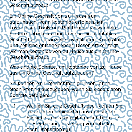
Geschäft aufbaut
Ein Online-Geschäft von zu Hause aus
aufzubauen, kann kostenlos erfolgen. Mit
kostenlosen Tools und Plattformen verwandeln
Sie Ihre Fähigkeiten und Ideen in ein profitables
Geschäft ohne finanzielle Investitionen. Kreativität
und Zeit sind entscheidender. Dieser Artikel zeigt,
wie man kostenlos von zu Hause aus ein Online-
Geschäft aufbaut.
Was sind die Schritte, um kostenlos von zu Hause
aus ein Online-Geschäft aufzubauen?
Sie können ein Unternehmen gründen, ohne
einen Pfennig auszugeben, wenn Sie diese klaren
Schritte befolgen:
Wählen Sie eine Geschäftsidee:
Richten Sie
sie an Ihren Fähigkeiten aus und stellen
Sie sicher, dass sie digital umsetzbar ist (z.
B. Freelancing, Erstellung von Inhalten
oder Dropshipping).