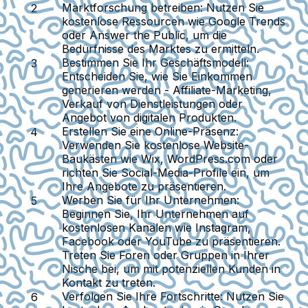
Marktforschung betreiben:
Nutzen Sie
kostenlose Ressourcen wie Google Trends
oder Answer the Public, um die
Bedürfnisse des Marktes zu ermitteln.
Bestimmen Sie Ihr Geschäftsmodell:
Entscheiden Sie, wie Sie Einkommen
generieren werden - Affiliate-Marketing,
Verkauf von Dienstleistungen oder
Angebot von digitalen Produkten.
Erstellen Sie eine Online-Präsenz:
Verwenden Sie kostenlose Website-
Baukästen wie Wix, WordPress.com oder
richten Sie Social-Media-Profile ein, um
Ihre Angebote zu präsentieren.
Werben Sie für Ihr Unternehmen:
Beginnen Sie, Ihr Unternehmen auf
kostenlosen Kanälen wie Instagram,
Facebook oder YouTube zu präsentieren.
Treten Sie Foren oder Gruppen in Ihrer
Nische bei, um mit potenziellen Kunden in
Kontakt zu treten.
Verfolgen Sie Ihre Fortschritte:
Nutzen Sie