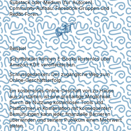
Substack oder Medium (für Autoren).
Community-Aufbau:
Facebook-Gruppen und
Reddit-Foren.
Beispiel
Schriftsteller können E-Books kostenlos über
Amazon KDP veröffentlichen.
Schlussgedanken: Der zugängliche Weg zum
Online-Geschäftserfolg
Ein kostenloses Online-Geschäft von zu Hause
aus zu starten, ist eine großartige Möglichkeit.
Durch die Nutzung kostenloser Tools und
Plattformen in Kombination mit konsequenten
Bemühungen kann jeder finanzielle Barrieren
überwinden und seinem Publikum einen Mehrwert
bieten.