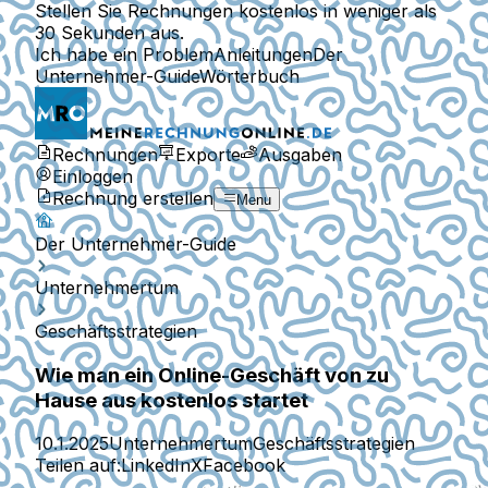
Stellen Sie Rechnungen kostenlos in weniger als
30 Sekunden aus.
Ich habe ein Problem
Anleitungen
Der
Unternehmer-Guide
Wörterbuch
Rechnungen
Exporte
Ausgaben
Einloggen
Rechnung erstellen
Menu
Der Unternehmer-Guide
Unternehmertum
Geschäftsstrategien
Wie man ein Online-Geschäft von zu
Hause aus kostenlos startet
10.1.2025
Unternehmertum
Geschäftsstrategien
Teilen auf:
LinkedIn
X
Facebook