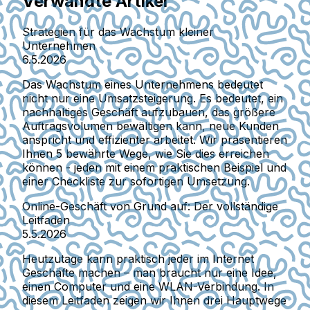
Verwandte Artikel
Strategien für das Wachstum kleiner
Unternehmen
6.5.2026
Das Wachstum eines Unternehmens bedeutet
nicht nur eine Umsatzsteigerung. Es bedeutet, ein
nachhaltiges Geschäft aufzubauen, das größere
Auftragsvolumen bewältigen kann, neue Kunden
anspricht und effizienter arbeitet. Wir präsentieren
Ihnen 5 bewährte Wege, wie Sie dies erreichen
können - jeden mit einem praktischen Beispiel und
einer Checkliste zur sofortigen Umsetzung.
Online-Geschäft von Grund auf: Der vollständige
Leitfaden
5.5.2026
Heutzutage kann praktisch jeder im Internet
Geschäfte machen – man braucht nur eine Idee,
einen Computer und eine WLAN-Verbindung. In
diesem Leitfaden zeigen wir Ihnen drei Hauptwege