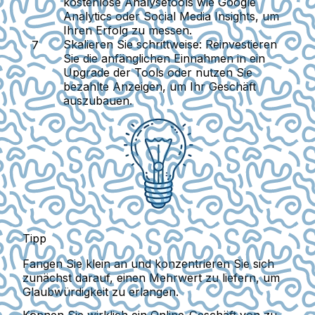
kostenlose Analysetools wie Google
Analytics oder Social Media Insights, um
Ihren Erfolg zu messen.
Skalieren Sie schrittweise:
Reinvestieren
Sie die anfänglichen Einnahmen in ein
Upgrade der Tools oder nutzen Sie
bezahlte Anzeigen, um Ihr Geschäft
auszubauen.
Tipp
Fangen Sie klein an und konzentrieren Sie sich
zunächst darauf, einen Mehrwert zu liefern, um
Glaubwürdigkeit zu erlangen.