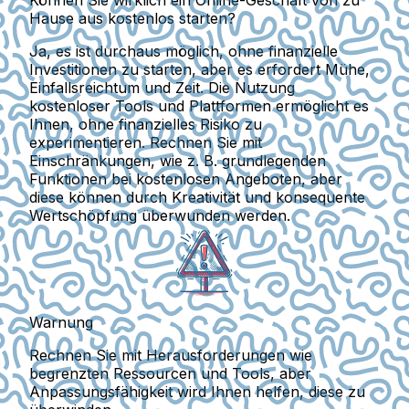
Können Sie wirklich ein Online-Geschäft von zu
Hause aus kostenlos starten?
Ja, es ist durchaus möglich, ohne finanzielle
Investitionen zu starten, aber es erfordert Mühe,
Einfallsreichtum und Zeit. Die Nutzung
kostenloser Tools und Plattformen ermöglicht es
Ihnen, ohne finanzielles Risiko zu
experimentieren. Rechnen Sie mit
Einschränkungen, wie z. B. grundlegenden
Funktionen bei kostenlosen Angeboten, aber
diese können durch Kreativität und konsequente
Wertschöpfung überwunden werden.
Warnung
Rechnen Sie mit Herausforderungen wie
begrenzten Ressourcen und Tools, aber
Anpassungsfähigkeit wird Ihnen helfen, diese zu