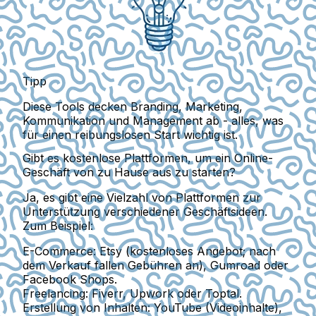
Tipp
Diese Tools decken Branding, Marketing,
Kommunikation und Management ab - alles, was
für einen reibungslosen Start wichtig ist.
Gibt es kostenlose Plattformen, um ein Online-
Geschäft von zu Hause aus zu starten?
Ja, es gibt eine Vielzahl von Plattformen zur
Unterstützung verschiedener Geschäftsideen.
Zum Beispiel:
E-Commerce:
Etsy (kostenloses Angebot; nach
dem Verkauf fallen Gebühren an), Gumroad oder
Facebook Shops.
Freelancing:
Fiverr, Upwork oder Toptal.
Erstellung von Inhalten:
YouTube (Videoinhalte),