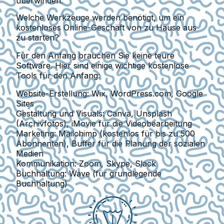
überwinden.
Welche Werkzeuge werden benötigt, um ein
kostenloses Online-Geschäft von zu Hause aus
zu starten?
Für den Anfang brauchen Sie keine teure
Software. Hier sind einige wichtige kostenlose
Tools für den Anfang:
Website-Erstellung:
Wix, WordPress.com, Google
Sites
Gestaltung und Visuals:
Canva, Unsplash
(Archivfotos), iMovie für die Videobearbeitung
Marketing:
Mailchimp (kostenlos für bis zu 500
Abonnenten), Buffer für die Planung der sozialen
Medien
Kommunikation:
Zoom, Skype, Slack
Buchhaltung:
Wave (für grundlegende
Buchhaltung)