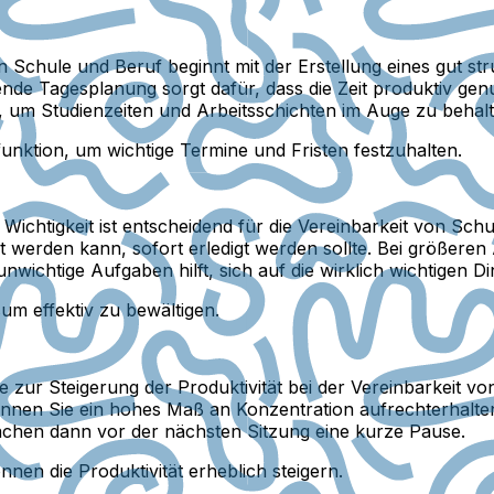
n Schule und Beruf beginnt mit der Erstellung eines gut str
e Tagesplanung sorgt dafür, dass die Zeit produktiv genutz
el, um Studienzeiten und Arbeitsschichten im Auge zu behalt
unktion, um wichtige Termine und Fristen festzuhalten.
 Wichtigkeit ist entscheidend für die Vereinbarkeit von Sch
 werden kann, sofort erledigt werden sollte. Bei größeren A
unwichtige Aufgaben hilft, sich auf die wirklich wichtigen D
um effektiv zu bewältigen.
zur Steigerung der Produktivität bei der Vereinbarkeit vo
nen Sie ein hohes Maß an Konzentration aufrechterhalten,
chen dann vor der nächsten Sitzung eine kurze Pause.
nen die Produktivität erheblich steigern.