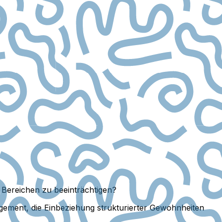
 Bereichen zu beeinträchtigen?
nagement, die Einbeziehung strukturierter Gewohnheiten