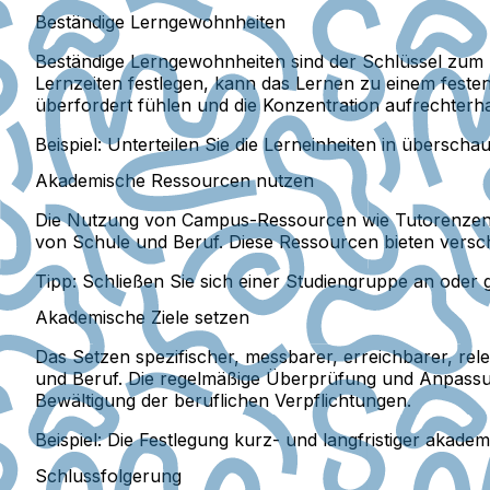
Beständige Lerngewohnheiten
Beständige Lerngewohnheiten sind der Schlüssel zum E
Lernzeiten festlegen, kann das Lernen zu einem festen 
überfordert fühlen und die Konzentration aufrechterh
Beispiel:
Unterteilen Sie die Lerneinheiten in überscha
Akademische Ressourcen nutzen
Die Nutzung von Campus-Ressourcen wie Tutorenzentre
von Schule und Beruf. Diese Ressourcen bieten vers
Tipp:
Schließen Sie sich einer Studiengruppe an oder 
Akademische Ziele setzen
Das Setzen spezifischer, messbarer, erreichbarer, rel
und Beruf. Die regelmäßige Überprüfung und Anpassung 
Bewältigung der beruflichen Verpflichtungen.
Beispiel:
Die Festlegung kurz- und langfristiger akademi
Schlussfolgerung