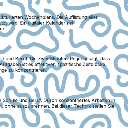
ukturierten Wochenplans. Die Auflistung aller
t wird. Ein digitaler Kalender mit
en.
ule und Beruf. Die Zwei-Minuten-Regel besagt, dass
ufgaben ist es effektiver, spezifische Zeitblöcke
inge zu konzentrieren.
n Schule und Beruf. Durch konzentriertes Arbeiten in
 ohne auszubrennen. Bei dieser Technik stellen Sie