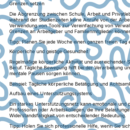
Grenzen setzen
Die Abgrenzung zwischen Schule, Arbeit und Privatleb
während der Studienzeiten keine Anrufe von der Arbei
Verwendung von Tools zur Vereinfachung von Verwaltu
Grenzen an Arbeitgeber und Familienmitglieder können
Tipp:
Planen Sie jede Woche einen ganzen freien Tag e
Körperliche und geistige Gesundheit
Regelmäßige körperliche Aktivität und ausreichender
Beruf. Tägliche Bewegung hilft bei der Verarbeitung
mentale Pausen sorgen können.
Beispiel:
Tägliche körperliche Betätigung und Achtsamk
Aufbau eines Unterstützungssystems
Ein starkes Unterstützungsnetz kann emotionale und p
Professoren oder Arbeitskollegen, die Ihre Belastunge
Widerstandsfähigkeit von entscheidender Bedeutung.
Tipp:
Holen Sie sich professionelle Hilfe, wenn Sie si