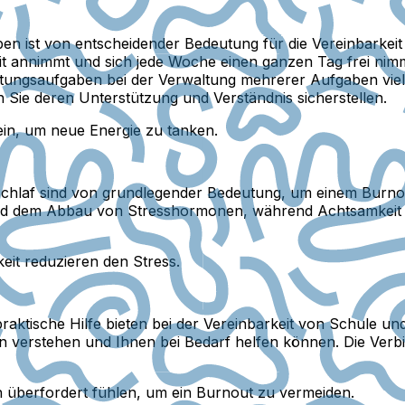
en ist von entscheidender Bedeutung für die Vereinbarkei
t annimmt und sich jede Woche einen ganzen Tag frei nimm
ngsaufgaben bei der Verwaltung mehrerer Aufgaben viel Z
 Sie deren Unterstützung und Verständnis sicherstellen.
in, um neue Energie zu tanken.
 Schlaf sind von grundlegender Bedeutung, um einem Burno
 und dem Abbau von Stresshormonen, während Achtsamkeit
eit reduzieren den Stress.
raktische Hilfe bieten bei der Vereinbarkeit von Schule u
n verstehen und Ihnen bei Bedarf helfen können. Die Verbi
ch überfordert fühlen, um ein Burnout zu vermeiden.