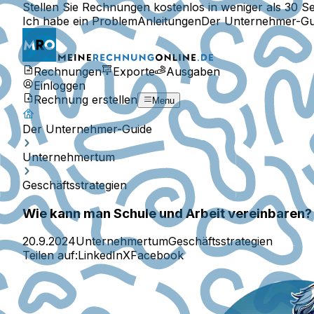
Stellen Sie Rechnungen kostenlos in weniger als 30 S
Ich habe ein Problem
Anleitungen
Der Unternehmer-Gu
Rechnungen
Exporte
Ausgaben
Einloggen
Rechnung erstellen
Menu
Der Unternehmer-Guide
Unternehmertum
Geschäftsstrategien
Wie kann man Schule und Arbeit vereinbaren?
20.9.2024
Unternehmertum
Geschäftsstrategien
Teilen auf:
LinkedIn
X
Facebook