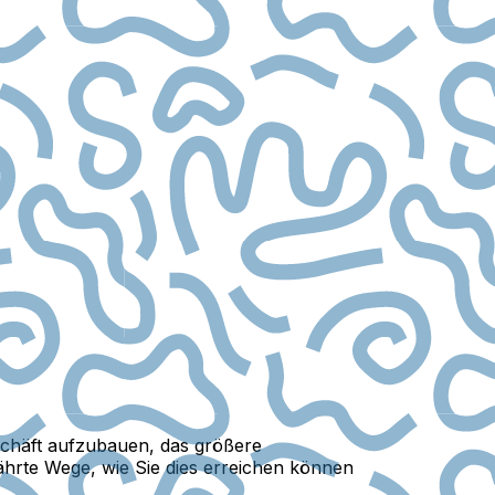
schäft aufzubauen, das größere
ährte Wege, wie Sie dies erreichen können