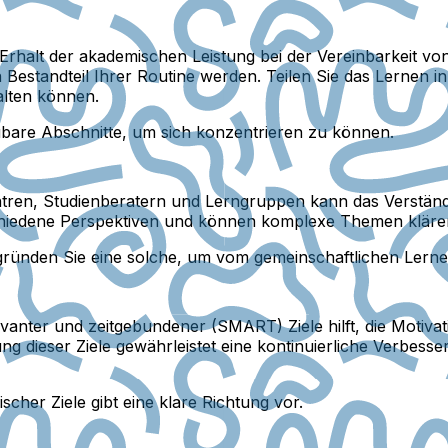
rhalt der akademischen Leistung bei der Vereinbarkeit vo
Bestandteil Ihrer Routine werden. Teilen Sie das Lernen in
alten können.
ubare Abschnitte, um sich konzentrieren zu können.
n, Studienberatern und Lerngruppen kann das Verständnis
chiedene Perspektiven und können komplexe Themen kläre
gründen Sie eine solche, um vom gemeinschaftlichen Lernen
evanter und zeitgebundener (SMART) Ziele hilft, die Motiva
dieser Ziele gewährleistet eine kontinuierliche Verbesser
scher Ziele gibt eine klare Richtung vor.