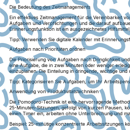
Die Bedeutung des Zeitmanagements
Ein effektives Zeitmanagement für die Vereinbarkeit vo
Aufgaben und Verpflichtungen und die darauf aufbauend
Erinnerungsfunktion ist ein ausgezeichnetes Hilfsmitt
Tipp:
Verwenden Sie digitale Kalender mit Erinnerungsf
Aufgaben nach Prioritäten ordnen
Die Priorisierung von Aufgaben nach Dringlichkeit und
eine Aufgabe, die in zwei Minuten oder weniger erledigt
einzuplanen. Die Einteilung in dringende, wichtige und 
Tipp:
Kategorisieren Sie Aufgaben, um Ihr Arbeitspens
Anwendung von Produktivitätstechniken
Die Pomodoro-Technik ist eine hervorragende Methode 
25-Minuten-Sitzungen, gefolgt von kurzen Pausen, kön
einen Timer ein, arbeiten ohne Unterbrechung und ma
Beispiel:
25-minütige konzentrierte Arbeitssitzungen kön