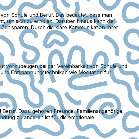
t von Schule und Beruf. Das bedeutet, dass man
t, um sich zu erholen. Darüber hinaus kann die
eit sparen. Durch die klare Kommunikation Ihrer
ut vorzubeugen bei der Vereinbarkeit von Schule und
 und Entspannungstechniken wie Meditation für
nd Beruf. Dazu gehören Freunde, Familienangehörige,
ndung zu anderen ist für die emotionale