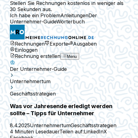
Stellen Sie Rechnungen kostenlos in weniger als
30 Sekunden aus.
Ich habe ein Problem
Anleitungen
Der
Unternehmer-Guide
Wörterbuch
Rechnungen
Exporte
Ausgaben
Einloggen
Rechnung erstellen
Menu
Der Unternehmer-Guide
Unternehmertum
Geschäftsstrategien
Was vor Jahresende erledigt werden
sollte – Tipps für Unternehmer
8.4.2025
Unternehmertum
Geschäftsstrategien
4 Minuten Lesedauer
Teilen auf:
LinkedIn
X
Facebook