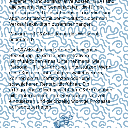
Allgemeine und administrative Kosten (G&A) sind
alle wesentlichen Gemeinkosten, die für die
Führung eines Unternehmens erforderlich sind,
aber nicht direkt mit der Produktion oder den
Verkaufsaktivitäten zusammenhängen.
Warum sind G&A-Kosten in der Wirtschaft
bedeutend?
Die G&A-Kosten sind von entscheidender
Bedeutung, da sie die administrativen
Kernfunktionen eines Unternehmens, wie
Personal, IT und Führung, unterstützen. Wenn
diese Kosten nicht richtig verwaltet werden,
können sie zu Ineffizienzen oder einer
schwächeren Rentabilität führen. Ein
erfolgreiches Gleichgewicht der G&A-Ausgaben
hilft Unternehmen, ihre Ressourcen sinnvoll
einzusetzen und gleichzeitig wichtige Prozesse
aufrechtzuerhalten.