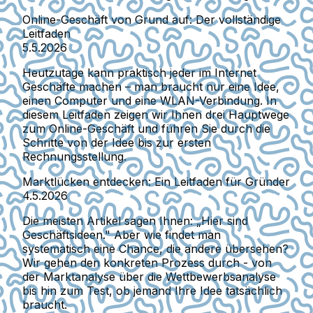
Online-Geschäft von Grund auf: Der vollständige
Leitfaden
5.5.2026
Heutzutage kann praktisch jeder im Internet
Geschäfte machen – man braucht nur eine Idee,
einen Computer und eine WLAN-Verbindung. In
diesem Leitfaden zeigen wir Ihnen drei Hauptwege
zum Online-Geschäft und führen Sie durch die
Schritte von der Idee bis zur ersten
Rechnungsstellung.
Marktlücken entdecken: Ein Leitfaden für Gründer
4.5.2026
Die meisten Artikel sagen Ihnen: „Hier sind
Geschäftsideen." Aber wie findet man
systematisch eine Chance, die andere übersehen?
Wir gehen den konkreten Prozess durch - von
der Marktanalyse über die Wettbewerbsanalyse
bis hin zum Test, ob jemand Ihre Idee tatsächlich
braucht.