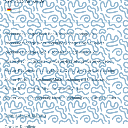
Seit 2010 für Sie da
Rechnungsvorlagen nach Beruf
Rechnungsvorlage Excel
Rechnungsvorlage Word
Rechnungsvorlage Google Sheets
Rechnungsvorlage Google Docs
Rechnungsvorlage PDF
Muster-Rechnungskorrektur
Muster-Bestellung
Muster-Angebot
Muster-Kostenvoranschlag
Muster-Quittung
Muster-Lieferschein
Muster-Proforma-Rechnung
Musterrechnung mit Umsatzsteuer
Muster-Rechnung mit Reverse-Charge-Verfahren
Muster-Abschlagsrechnung
Muster-Rechnung ohne Umsatzsteuer
Datenschutzerklärung
Cookie-Richtlinie