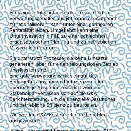
Ein kleines Unternehmen, das zu viel Geld für
Verwaltungsgehälter ausgibt, ohne die Aufgaben
zu rationalisieren, kann unter einer geringeren
Rentabilität leiden. Umgekehrt kann eine
Unterinvestition in F&E zu einer schlechten
organisatorischen Planung und zu betrieblichen
Misserfolgen führen.
Sie unterstützt Prozesse, die keine Umsätze
generieren, aber für einen reibungslosen Betrieb
unerlässlich sind.
Eine gute Verwaltung wirkt sich auf das
Endergebnis aus, indem Ineffizienzen oder
übermäßige Ausgaben reduziert werden.
Stakeholder verlassen sich auf die G&A-
Berichterstattung, um die finanzielle Gesundheit
und betriebliche Effizienz zu beurteilen.
Wie werden G&A-Kosten in Finanzberichten
ausgewiesen?
In den Jahresabschlüssen erscheinen die F&E-