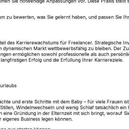
men Sie notwendige Anpassungen vor. Diese Praxis stellt si
 zu bewerten, was Sie gelernt haben, und passen Sie Ihre 
dteil des Karrierewachstums für Freelancer. Strategische Inv
em dynamischen Markt wettbewerbsfähig zu bleiben. Der Zu
ungen ermöglichen sowohl professionelle als auch persönli
gfristigen Erfolg und die Erfüllung Ihrer Karriereziele.
urlaubs
ächte und erste Schritte mit dem Baby – für viele Frauen i
 Stillen, Windelnwechseln und wenig Schlaf tatsächlich ei
ne Gründung in der Elternzeit mit sich bringt, worauf Sie 
hr eigenes Business legen können.