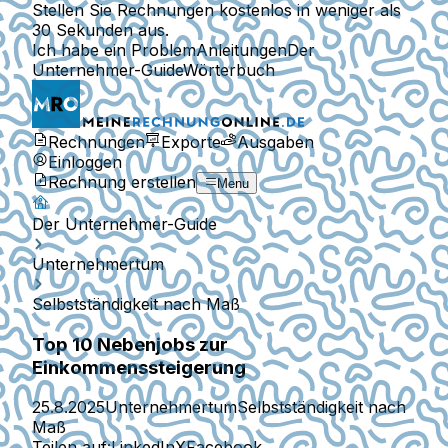
Stellen Sie Rechnungen kostenlos in weniger als
30 Sekunden aus.
Ich habe ein Problem
Anleitungen
Der
Unternehmer-Guide
Wörterbuch
Rechnungen
Exporte
Ausgaben
Einloggen
Rechnung erstellen
Menu
Der Unternehmer-Guide
Unternehmertum
Selbstständigkeit nach Maß
Top 10 Nebenjobs zur
Einkommenssteigerung
25.8.2025
Unternehmertum
Selbstständigkeit nach
Maß
Teilen auf:
LinkedIn
X
Facebook