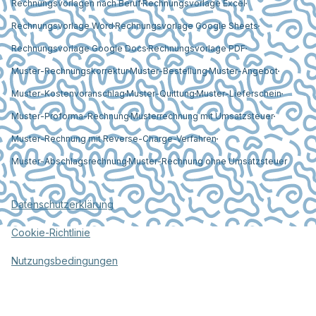
Rechnungsvorlagen nach Beruf
Rechnungsvorlage Excel
Rechnungsvorlage Word
Rechnungsvorlage Google Sheets
Rechnungsvorlage Google Docs
Rechnungsvorlage PDF
Muster-Rechnungskorrektur
Muster-Bestellung
Muster-Angebot
Muster-Kostenvoranschlag
Muster-Quittung
Muster-Lieferschein
Muster-Proforma-Rechnung
Musterrechnung mit Umsatzsteuer
Muster-Rechnung mit Reverse-Charge-Verfahren
Muster-Abschlagsrechnung
Muster-Rechnung ohne Umsatzsteuer
Datenschutzerklärung
Cookie-Richtlinie
Nutzungsbedingungen