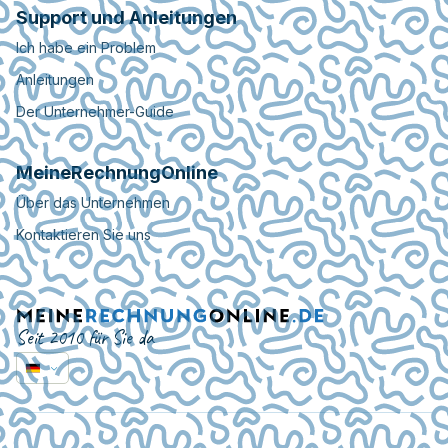
Support und Anleitungen
Ich habe ein Problem
Anleitungen
Der Unternehmer-Guide
MeineRechnungOnline
Über das Unternehmen
Kontaktieren Sie uns
Seit 2010 für Sie da