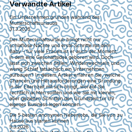
Verwandte Artikel
Ein Unternehmen gründen während des
Mutterschaftsurlaubs
31.3.2026
Der Mutterschaftsurlaub bringt nicht nur
schlaflose Nächte und erste Schritte mit dem
Baby – für viele Frauen ist er auch der Moment,
in dem eine Geschäftsidee geboren wird. Doch
lässt sich zwischen Stillen, Windelnwechseln und
wenig Schlaf tatsächlich ein Unternehmen
aufbauen? In diesem Artikel erfahren Sie, welche
Chancen und Herausforderungen eine Gründung
in der Elternzeit mit sich bringt, worauf Sie
rechtlich achten sollten und wie Sie mit kleinen,
aber gezielten Schritten den Grundstein für Ihr
eigenes Business legen können.
Die 5 besten anonymen Nebenjobs, die Sie von zu
Hause aus starten können
9.3.2026