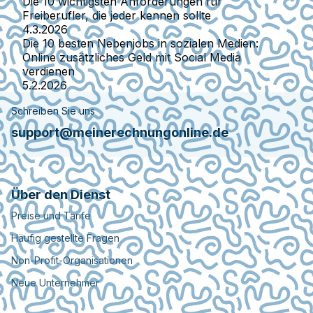
Die 10 wichtigsten Anforderungen für
Freiberufler, die jeder kennen sollte
4.3.2026
Die 10 besten Nebenjobs in sozialen Medien:
Online zusätzliches Geld mit Social Media
verdienen
5.2.2026
Schreiben Sie uns
support@meinerechnungonline.de
Über den Dienst
Preise und Tarife
Häufig gestellte Fragen
Non-Profit-Organisationen
Neue Unternehmer