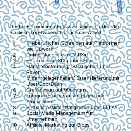
Um Ihr Einkommen effektiv zu steigern, erkunden
Sie diese Top-Nebenjobs nach der Arbeit:
Freiberufliches Schreiben
auf Plattformen
wie Upwork
Online-Nachhilfe
mit VIPKid
E-Commerce
-Shop über Etsy
Haustierbetreuung/ Gassi gehen
über
Rover
Mitfahrgelegenheiten/ Essenslieferung
mit
Uber/DoorDash
Grafikdesign
auf 99designs
Fotografie
für Veranstaltungen oder
Stockseiten
Virtuelle Assistenztätigkeiten
über BELAY
Social Media Management
für
Unternehmen
Affiliate-Marketing
auf Blogs