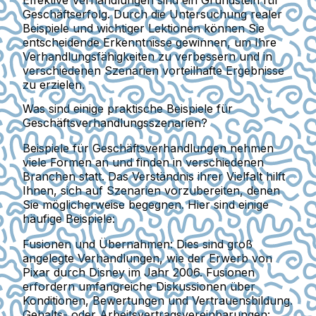
Effektive Verhandlungen sind ein Grundstein für
Geschäftserfolg. Durch die Untersuchung realer
Beispiele und wichtiger Lektionen können Sie
entscheidende Erkenntnisse gewinnen, um Ihre
Verhandlungsfähigkeiten zu verbessern und in
verschiedenen Szenarien vorteilhafte Ergebnisse
zu erzielen.
Was sind einige praktische Beispiele für
Geschäftsverhandlungsszenarien?
Beispiele für Geschäftsverhandlungen nehmen
viele Formen an und finden in verschiedenen
Branchen statt. Das Verständnis ihrer Vielfalt hilft
Ihnen, sich auf Szenarien vorzubereiten, denen
Sie möglicherweise begegnen. Hier sind einige
häufige Beispiele:
Fusionen und Übernahmen
: Dies sind groß
angelegte Verhandlungen, wie der Erwerb von
Pixar durch Disney im Jahr 2006. Fusionen
erfordern umfangreiche Diskussionen über
Konditionen, Bewertungen und Vertrauensbildung.
Gehalts- oder Arbeitsvertragsvereinbarungen
: