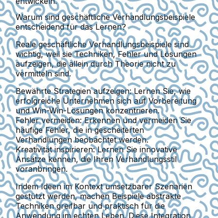
entwickeln.
Warum sind geschäftliche Verhandlungsbeispiele
entscheidend für das Lernen?
Reale geschäftliche Verhandlungsbeispiele sind
wichtig, weil sie Techniken, Fehler und Lösungen
aufzeigen, die allein durch Theorie nicht zu
vermitteln sind.
Bewährte Strategien aufzeigen
: Lernen Sie, wie
erfolgreiche Unternehmen sich auf Vorbereitung
und Win-Win-Lösungen konzentrieren.
Fehler vermeiden
: Erkennen und vermeiden Sie
häufige Fehler, die in gescheiterten
Verhandlungen beobachtet werden.
Kreativität inspirieren
: Lernen Sie innovative
Ansätze kennen, die Ihren Verhandlungsstil
voranbringen.
Indem Ideen im Kontext umsetzbarer Szenarien
gestützt werden, machen Beispiele abstrakte
Techniken greifbar und praktisch für die
Anwendung im echten Leben. Diese Integration