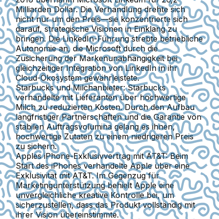
Milliarden Dollar. Die Verhandlung drehte sich
nicht nur um den Preis—sie konzentrierte sich
darauf, strategische Visionen in Einklang zu
bringen. Die LinkedIn-Führung strebte betriebliche
Autonomie an, die Microsoft durch die
Zusicherung der Markenunabhängigkeit bei
gleichzeitiger Integration von LinkedIn in ihr
Cloud-Ökosystem gewährleistete.
Starbucks und Milchanbieter
: Starbucks
verhandelte mit Lieferanten über hochwertige
Milch zu reduzierten Kosten. Durch den Aufbau
langfristiger Partnerschaften und die Garantie von
stabilen Auftragsvolumina gelang es ihnen,
hochwertige Zutaten zu einem niedrigeren Preis
zu sichern.
Apples iPhone-Exklusivvertrag mit AT&T
: Beim
Start des iPhones verhandelte Apple über eine
Exklusivität mit AT&T. Im Gegenzug für
Marketingunterstützung behielt Apple eine
unvergleichliche kreative Kontrolle bei, um
sicherzustellen, dass das Produkt vollständig mit
ihrer Vision übereinstimmte.