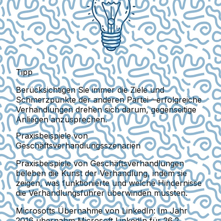
Tipp
Berücksichtigen Sie immer die Ziele und
Schmerzpunkte der anderen Partei—erfolgreiche
Verhandlungen drehen sich darum, gegenseitige
Anliegen anzusprechen.
Praxisbeispiele von
Geschäftsverhandlungsszenarien
Praxisbeispiele von Geschäftsverhandlungen
beleben die Kunst der Verhandlung, indem sie
zeigen, was funktionierte und welche Hindernisse
die Verhandlungsführer überwinden mussten.
Microsofts Übernahme von LinkedIn
: Im Jahr
2016 übernahm Microsoft LinkedIn für 26,2