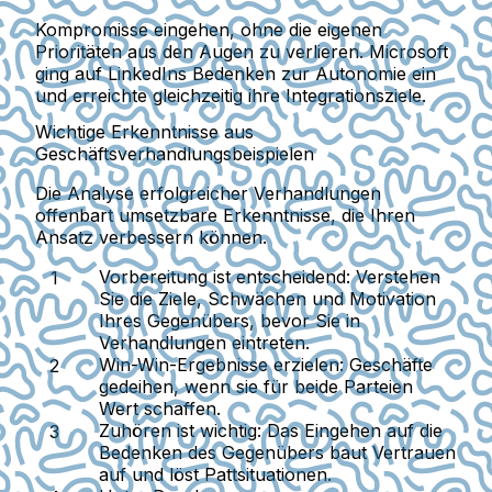
Kompromisse eingehen, ohne die eigenen
Prioritäten aus den Augen zu verlieren. Microsoft
ging auf LinkedIns Bedenken zur Autonomie ein
und erreichte gleichzeitig ihre Integrationsziele.
Wichtige Erkenntnisse aus
Geschäftsverhandlungsbeispielen
Die Analyse erfolgreicher Verhandlungen
offenbart umsetzbare Erkenntnisse, die Ihren
Ansatz verbessern können.
Vorbereitung ist entscheidend
: Verstehen
Sie die Ziele, Schwächen und Motivation
Ihres Gegenübers, bevor Sie in
Verhandlungen eintreten.
Win-Win-Ergebnisse erzielen
: Geschäfte
gedeihen, wenn sie für beide Parteien
Wert schaffen.
Zuhören ist wichtig
: Das Eingehen auf die
Bedenken des Gegenübers baut Vertrauen
auf und löst Pattsituationen.