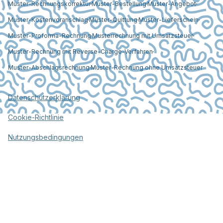
Muster-Rechnungskorrektur
Muster-Bestellung
Muster-Angebot
Muster-Kostenvoranschlag
Muster-Quittung
Muster-Lieferschein
Muster-Proforma-Rechnung
Musterrechnung mit Umsatzsteuer
Muster-Rechnung mit Reverse-Charge-Verfahren
Muster-Abschlagsrechnung
Muster-Rechnung ohne Umsatzsteuer
Datenschutzerklärung
Cookie-Richtlinie
Nutzungsbedingungen