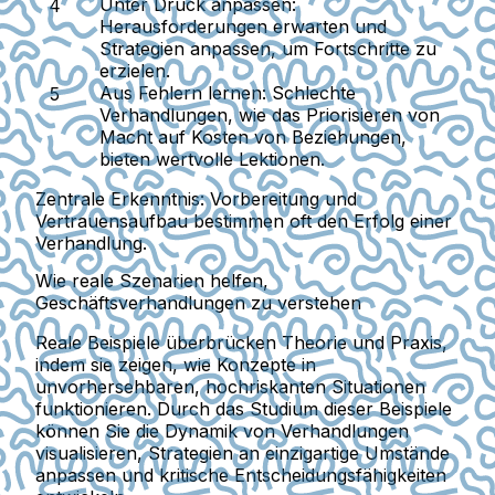
Unter Druck anpassen
:
Herausforderungen erwarten und
Strategien anpassen, um Fortschritte zu
erzielen.
Aus Fehlern lernen
: Schlechte
Verhandlungen, wie das Priorisieren von
Macht auf Kosten von Beziehungen,
bieten wertvolle Lektionen.
Zentrale Erkenntnis
: Vorbereitung und
Vertrauensaufbau bestimmen oft den Erfolg einer
Verhandlung.
Wie reale Szenarien helfen,
Geschäftsverhandlungen zu verstehen
Reale Beispiele überbrücken Theorie und Praxis,
indem sie zeigen, wie Konzepte in
unvorhersehbaren, hochriskanten Situationen
funktionieren. Durch das Studium dieser Beispiele
können Sie die Dynamik von Verhandlungen
visualisieren, Strategien an einzigartige Umstände
anpassen und kritische Entscheidungsfähigkeiten