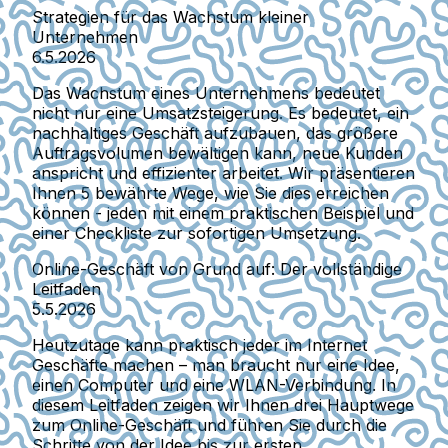
Strategien für das Wachstum kleiner
Unternehmen
6.5.2026
Das Wachstum eines Unternehmens bedeutet
nicht nur eine Umsatzsteigerung. Es bedeutet, ein
nachhaltiges Geschäft aufzubauen, das größere
Auftragsvolumen bewältigen kann, neue Kunden
anspricht und effizienter arbeitet. Wir präsentieren
Ihnen 5 bewährte Wege, wie Sie dies erreichen
können - jeden mit einem praktischen Beispiel und
einer Checkliste zur sofortigen Umsetzung.
Online-Geschäft von Grund auf: Der vollständige
Leitfaden
5.5.2026
Heutzutage kann praktisch jeder im Internet
Geschäfte machen – man braucht nur eine Idee,
einen Computer und eine WLAN-Verbindung. In
diesem Leitfaden zeigen wir Ihnen drei Hauptwege
zum Online-Geschäft und führen Sie durch die
Schritte von der Idee bis zur ersten