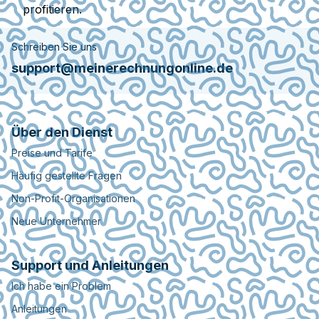
profitieren.
Schreiben Sie uns
support@meinerechnungonline.de
Über den Dienst
Preise und Tarife
Häufig gestellte Fragen
Non-Profit-Organisationen
Neue Unternehmer
Support und Anleitungen
Ich habe ein Problem
Anleitungen