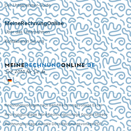
Der Unternehmer-Guide
MeineRechnungOnline
Über das Unternehmen
Kontaktieren Sie uns
Seit 2010 für Sie da
Rechnungsvorlagen nach Beruf
Rechnungsvorlage Excel
Rechnungsvorlage Word
Rechnungsvorlage Google Sheets
Rechnungsvorlage Google Docs
Rechnungsvorlage PDF