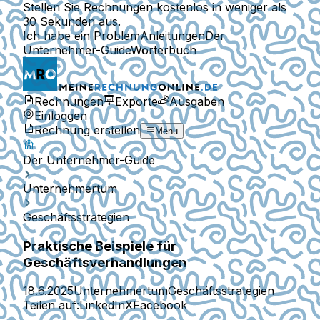
Stellen Sie Rechnungen kostenlos in weniger als
30 Sekunden aus.
Ich habe ein Problem
Anleitungen
Der
Unternehmer-Guide
Wörterbuch
Rechnungen
Exporte
Ausgaben
Einloggen
Rechnung erstellen
Menu
Der Unternehmer-Guide
Unternehmertum
Geschäftsstrategien
Praktische Beispiele für
Geschäftsverhandlungen
18.6.2025
Unternehmertum
Geschäftsstrategien
Teilen auf:
LinkedIn
X
Facebook