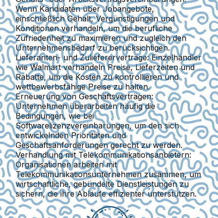
Wenn Kandidaten über Jobangebote,
einschließlich Gehalt, Vergünstigungen und
Konditionen verhandeln, um die berufliche
Zufriedenheit zu maximieren und zugleich den
Unternehmensbedarf zu berücksichtigen.
Lieferanten- und Zuliefererverträge
: Einzelhändler
wie Walmart verhandeln Preise, Lieferzeiten und
Rabatte, um die Kosten zu kontrollieren und
wettbewerbsfähige Preise zu halten.
Erneuerung von Geschäftsverträgen
:
Unternehmen überarbeiten häufig die
Bedingungen, wie bei
Softwarelizenzvereinbarungen, um den sich
entwickelnden Prioritäten und
Geschäftsanforderungen gerecht zu werden.
Verhandlung mit Telekommunikationsanbietern
:
Organisationen arbeiten mit
Telekommunikationsunternehmen zusammen, um
wirtschaftliche, gebündelte Dienstleistungen zu
sichern, die ihre Abläufe effizienter unterstützen.