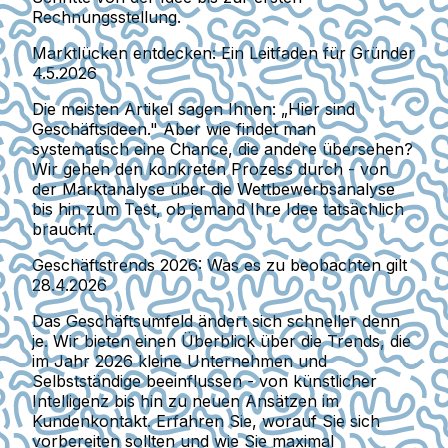
Rechnungsstellung.
Marktlücken entdecken: Ein Leitfaden für Gründer
4.5.2026
Die meisten Artikel sagen Ihnen: „Hier sind
Geschäftsideen." Aber wie findet man
systematisch eine Chance, die andere übersehen?
Wir gehen den konkreten Prozess durch - von
der Marktanalyse über die Wettbewerbsanalyse
bis hin zum Test, ob jemand Ihre Idee tatsächlich
braucht.
Geschäftstrends 2026: Was es zu beobachten gilt
28.4.2026
Das Geschäftsumfeld ändert sich schneller denn
je. Wir bieten einen Überblick über die Trends, die
im Jahr 2026 kleine Unternehmen und
Selbstständige beeinflussen - von künstlicher
Intelligenz bis hin zu neuen Ansätzen im
Kundenkontakt. Erfahren Sie, worauf Sie sich
vorbereiten sollten und wie Sie maximal