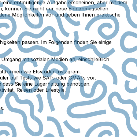
e eine entmutigende Aufgabe erscheinen, aber mit dem
zen, können Sie nicht nur neue Einnahmequellen
edene Möglichkeiten vor und geben Ihnen praktische
igkeiten passen. Im Folgenden finden Sie einige
 Umgang mit sozialen Medien an, einschließlich
attformen wie Etsy oder Instagram.
üler auf Tests wie SATs oder GMATs vor.
 dass Sie eine Lagerhaltung benötigen.
ität, Reisen oder Lifestyle.
s.