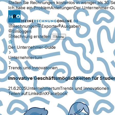
Stellen Sie Rechnungen kostenlos in weniger als 30 S
Ich habe ein Problem
Anleitungen
Der Unternehmer-Gu
Rechnungen
Exporte
Ausgaben
Einloggen
Rechnung erstellen
Menu
Der Unternehmer-Guide
Unternehmertum
Trends und Innovationen
Innovative Geschäftsmöglichkeiten für Studen
21.6.2025
Unternehmertum
Trends und Innovationen
Teilen auf:
LinkedIn
X
Facebook