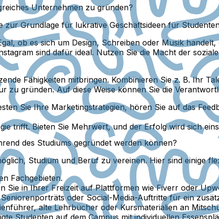
olgreiches Unternehmen zu gründen?
te zur Grundlage für lukrative Geschäftsideen für Studente
Egal, ob es sich um Design, Schreiben oder Musik handelt, e
nstagram sind dafür ideal. Nutzen Sie die Macht der sozia
nde Fähigkeiten mitbringen. Kombinieren Sie z. B. Ihr Talen
r zu gründen. Auf diese Weise können Sie die Verantwortli
Testen Sie Ihre Marketingstrategien, hören Sie auf das Fee
 trifft. Bieten Sie Mehrwert, und der Erfolg wird sich einst
 während des Studiums gegründet werden können?
möglich, Studium und Beruf zu vereinen. Hier sind einige f
ren Fachgebieten.
Sie in Ihrer Freizeit auf Plattformen wie Fiverr oder Upw
 Seniorenporträts oder Social-Media-Auftritte für ein zusä
enführer, alte Lehrbücher oder Kursmaterialien an Mitschül
igte Studenten auf dem Campus mit individuellen Essenspl