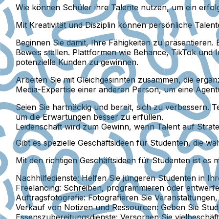
Wie können Schüler ihre Talente nutzen, um ein erf
Mit Kreativität und Disziplin können persönliche Talen
Beginnen Sie damit, Ihre Fähigkeiten zu präsentieren. 
Beweis stellen. Plattformen wie Behance, TikTok und I
potenzielle Kunden zu gewinnen.
Arbeiten Sie mit Gleichgesinnten zusammen, die ergänze
Media-Expertise einer anderen Person, um eine Agentu
Seien Sie hartnäckig und bereit, sich zu verbessern. 
um die Erwartungen besser zu erfüllen.
Leidenschaft wird zum Gewinn, wenn Talent auf Strategie
Gibt es spezielle Geschäftsideen für Studenten, die
Mit den richtigen Geschäftsideen für Studenten ist es 
Nachhilfedienste:
Helfen Sie jüngeren Studenten in Ih
Freelancing:
Schreiben, programmieren oder entwerfen 
Auftragsfotografie:
Fotografieren Sie Veranstaltungen,
Verkauf von Notizen und Ressourcen:
Geben Sie Studi
Essenszubereitungsdienste:
Versorgen Sie vielbeschäft