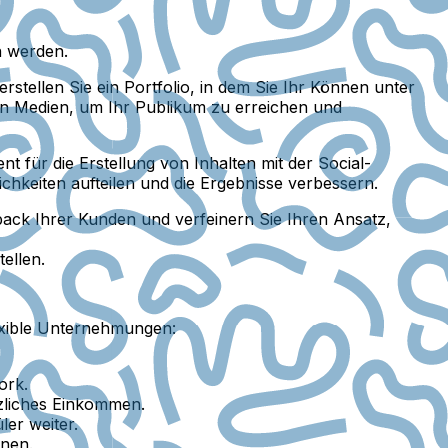
n werden.
rstellen Sie ein Portfolio, in dem Sie Ihr Können unter
len Medien, um Ihr Publikum zu erreichen und
t für die Erstellung von Inhalten mit der Social-
chkeiten aufteilen und die Ergebnisse verbessern.
dback Ihrer Kunden und verfeinern Sie Ihren Ansatz,
ellen.
lexible Unternehmungen:
ork.
tzliches Einkommen.
er weiter.
änen.