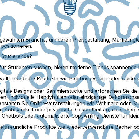
 gewählten Branche, um deren Preisgestaltung, Marketingt
positionieren.
r Studierende?
n für Studenten suchen, bieten moderne Trends spannende 
eltfreundliche Produkte wie Bambusgeschirr oder wieder
igitale Designs oder Sammlerstücke und erforschen Sie die
n, individuelle Handyhüllen oder einzigartige Dekorationsar
nstalten Sie Online-Veranstaltungen wie Webinare oder Stu
 Achtsamkeit oder psychische Gesundheit an, die sich spezi
Chatbots oder automatisierte Copywriting-Dienste für kle
ltfreundliche Produkte wie wiederverwendbare Becher od