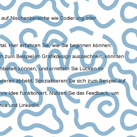
ch auf Nischenbereiche wie Codierung oder
tal. Hier erfahren Sie, wie Sie beginnen können:
ch zum Beispiel im Grafikdesign auszeichnen, könnten
bieten können, und ermitteln Sie Lücken im
eren abhebt. Spezialisieren Sie sich zum Beispiel auf
Ihre Idee funktioniert. Nutzen Sie das Feedback, um
nva und LinkedIn.