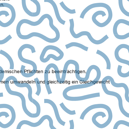
n.
emischen Pflichten zu beeinträchtigen.
hmen umwandeln und gleichzeitig ein Gleichgewicht