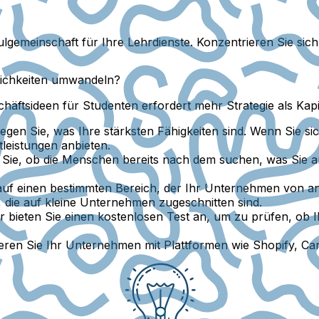
lgemeinschaft für Ihre Lehrdienste. Konzentrieren Sie si
lichkeiten umwandeln?
häftsideen für Studenten erfordert mehr Strategie als Kapi
gen Sie, was Ihre stärksten Fähigkeiten sind. Wenn Sie si
tleistungen anbieten.
Sie, ob die Menschen bereits nach dem suchen, was Sie an
auf einen bestimmten Bereich, der Ihr Unternehmen von and
 die auf kleine Unternehmen zugeschnitten sind.
er bieten Sie einen kostenlosen Test an, um zu prüfen, ob 
ren Sie Ihr Unternehmen mit Plattformen wie Shopify, Ca