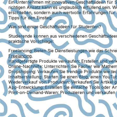
Ein Unternehmen mit innovativen Geschäftsideen für 
richtigen Ansatz kann es unglaublich erfüllend sein. 
erschließen, sondern auch wertvolle Erfahrungen für 
Tipps für den Einstieg.
Was sind einige Geschäftsideen für Studenten?
Studierende können aus verschiedenen Geschäftsideen 
praktische Vorschläge:
Freelancing:
Bieten Sie Dienstleistungen wie das Schr
Freelancing
.
Handgefertigte Produkte verkaufen:
Erstellen und verk
Online-Nachhilfe:
Unterrichten Sie Fächer wie Mathem
Dropshipping:
Verkaufen Sie trendige Produkte wie tec
Inhaltserstellung:
Starten Sie einen Blog, einen YouTub
Wiederverkauf von Produkten:
Verkaufen Sie Artikel 
App-Entwicklung:
Erstellen Sie einfache Tools oder 
Print-on-Demand-Waren:
Produzieren und verkaufen Si