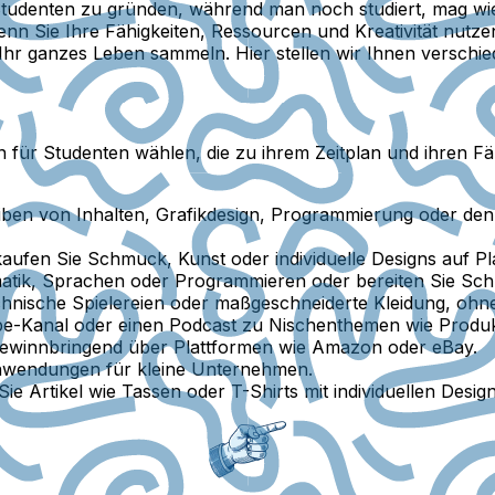
Studenten zu gründen, während man noch studiert, mag wi
Wenn Sie Ihre Fähigkeiten, Ressourcen und Kreativität nut
Ihr ganzes Leben sammeln. Hier stellen wir Ihnen verschi
für Studenten wählen, die zu ihrem Zeitplan und ihren Fäh
eiben von Inhalten, Grafikdesign, Programmierung oder den
aufen Sie Schmuck, Kunst oder individuelle Designs auf Pl
atik, Sprachen oder Programmieren oder bereiten Sie Sch
hnische Spielereien oder maßgeschneiderte Kleidung, ohne
e-Kanal oder einen Podcast zu Nischenthemen wie Produktiv
gewinnbringend über Plattformen wie Amazon oder eBay.
Anwendungen für kleine Unternehmen.
e Artikel wie Tassen oder T-Shirts mit individuellen Design