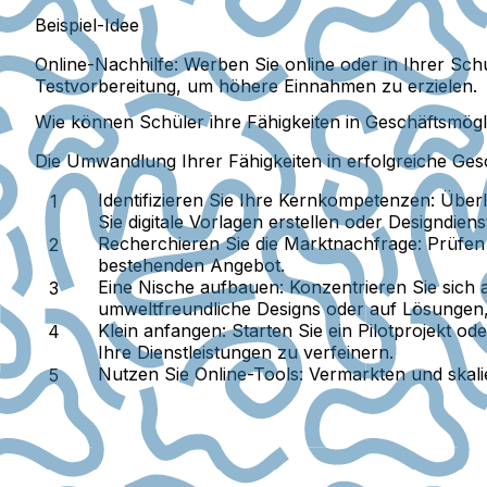
Beispiel-Idee
Online-Nachhilfe:
Werben Sie online oder in Ihrer Schu
Testvorbereitung, um höhere Einnahmen zu erzielen.
Wie können Schüler ihre Fähigkeiten in Geschäftsmög
Die Umwandlung Ihrer Fähigkeiten in erfolgreiche Gesc
Identifizieren Sie Ihre Kernkompetenzen:
Überle
Sie digitale Vorlagen erstellen oder Designdiens
Recherchieren Sie die Marktnachfrage:
Prüfen 
bestehenden Angebot.
Eine Nische aufbauen:
Konzentrieren Sie sich 
umweltfreundliche Designs oder auf Lösungen,
Klein anfangen:
Starten Sie ein Pilotprojekt od
Ihre Dienstleistungen zu verfeinern.
Nutzen Sie Online-Tools:
Vermarkten und skalie