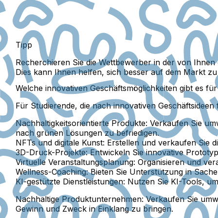
Tipp
Recherchieren Sie die Wettbewerber in der von Ihnen
Dies kann Ihnen helfen, sich besser auf dem Markt zu 
Welche innovativen Geschäftsmöglichkeiten gibt es fü
Für Studierende, die nach innovativen Geschäftsidee
Nachhaltigkeitsorientierte Produkte:
Verkaufen Sie umw
nach grünen Lösungen zu befriedigen.
NFTs und digitale Kunst:
Erstellen und verkaufen Sie d
3D-Druck-Projekte:
Entwickeln Sie innovative Prototype
Virtuelle Veranstaltungsplanung:
Organisieren und vera
Wellness-Coaching:
Bieten Sie Unterstützung in Sachen
KI-gestützte Dienstleistungen:
Nutzen Sie KI-Tools, um 
Nachhaltige Produktunternehmen:
Verkaufen Sie umwe
Gewinn und Zweck in Einklang zu bringen.