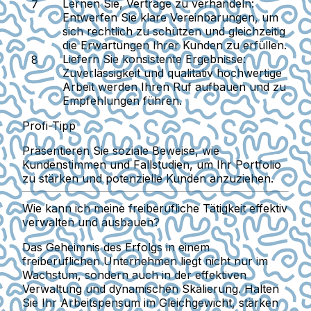
Lernen Sie, Verträge zu verhandeln:
Entwerfen Sie klare Vereinbarungen, um
sich rechtlich zu schützen und gleichzeitig
die Erwartungen Ihrer Kunden zu erfüllen.
Liefern Sie konsistente Ergebnisse:
Zuverlässigkeit und qualitativ hochwertige
Arbeit werden Ihren Ruf aufbauen und zu
Empfehlungen führen.
Profi-Tipp
Präsentieren Sie soziale Beweise, wie
Kundenstimmen und Fallstudien, um Ihr Portfolio
zu stärken und potenzielle Kunden anzuziehen.
Wie kann ich meine freiberufliche Tätigkeit effektiv
verwalten und ausbauen?
Das Geheimnis des Erfolgs in einem
freiberuflichen Unternehmen liegt nicht nur im
Wachstum, sondern auch in der effektiven
Verwaltung und dynamischen Skalierung. Halten
Sie Ihr Arbeitspensum im Gleichgewicht, stärken