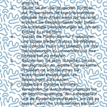
anspricht.
Bauen Sie ein überzeugendes Portfolio
auf:
Präsentieren Sie ergebnisorientierte
Beispiele Ihrer Arbeit; wenn Sie neu sind,
erstellen Sie Beispielprojekte oder bieten
Sie ermäßigte Dienstleistungen an, um den
Einstieg zu erleichtern.
Nutzen Sie Plattformen für Freiberufler
und soziale Medien:
Nutzen Sie Websites
wie Upwork, Fiverr und LinkedIn, um Ihre
Dienstleistungen zu vermarkten und Ihre
Sichtbarkeit zu erhöhen.
Netzwerken Sie aktiv:
Schließen Sie sich
Berufsgruppen an, arbeiten Sie an kleinen
Projekten mit und besuchen Sie
Branchenveranstaltungen, um
Beziehungen aufzubauen.
Skalierbare Systeme einführen:
Verwenden Sie Automatisierungstools für
die Rechnungsstellung, den Arbeitsablauf
und die Kundenkommunikation, um Zeit zu
sparen, wenn Ihr Unternehmen wächst.