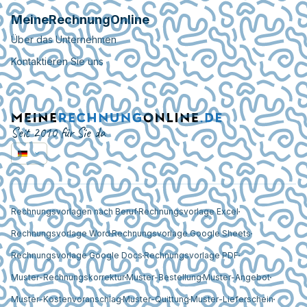
MeineRechnungOnline
Über das Unternehmen
Kontaktieren Sie uns
Seit 2010 für Sie da
Rechnungsvorlagen nach Beruf
Rechnungsvorlage Excel
Rechnungsvorlage Word
Rechnungsvorlage Google Sheets
Rechnungsvorlage Google Docs
Rechnungsvorlage PDF
Muster-Rechnungskorrektur
Muster-Bestellung
Muster-Angebot
Muster-Kostenvoranschlag
Muster-Quittung
Muster-Lieferschein