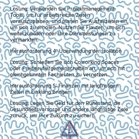
Lösung:
Verwenden Sie Projektmanagement-
Tools, um für arbeitsreiche Zeiten
vorauszuplanen, und planen Sie Ausfallzeiten ein,
um sich zu erholen. Nutzen Sie Flauten, um sich
weiterzubilden oder Ihre Dienstleistungen zu
vermarkten.
Herausforderung 4: Überwindung der Isolation
Lösung:
Schließen Sie sich Coworking Spaces
oder Freiberuflergemeinschaften an, um sich mit
gleichgesinnten Fachleuten zu vernetzen.
Herausforderung 5: Finanzen mit langfristigen
Zielen in Einklang bringen
Lösung:
Legen Sie Geld für den Ruhestand, die
Gesundheitsvorsorge und andere langfristige Ziele
zurück, um Ihre Zukunft zu sichern.