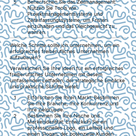
Beherrschen Sie das Zeitmanagement:
Nutzen Sie Tools wie
Projektmanagementsysteme und
Zeiterfassungssysteme, um Fristen
einzuhalten und das Gleichgewicht zu
wahren.
Welche Schritte sollte ich unternehmen, um ein
erfolgreiches freiberufliches Unternehmen
aufzubauen?
Verwirklichen Sie Ihre Ideen für ein erfolgreiches
freiberufliches Unternehmen mit diesem
umfassenden Leitfaden, der strategische Einblicke
und praktische Schritte bietet:
Erforschen Sie Ihren Markt:
Bestimmen
Sie Ihre Branche, Ihre Konkurrenz und
Ihre Zielgruppe.
Bestimmen Sie Ihre Nische und
Markenidentität:
Entwickeln Sie ein
professionelles Logo, ein Leitbild und
einen Slogan, der potenzielle Kunden