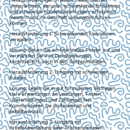
Unternehmen, darunter schwankende Einnahmen
und schwierige Kundenbeziehungen, erfolgreich
meistern und Ihr Geschäft reibungslos führen
können:
Herausforderung 1: Schwankendes Einkommen
verwalten
Lösung:
Bauen Sie ein finanzielles Polster auf und
vermarkten Sie Ihre Dienstleistungen
kontinuierlich, auch in den Spitzenmonaten.
Herausforderung 2: Umgang mit schwierigen
Kunden
Lösung:
Legen Sie in gut formulierten Verträgen
klare Erwartungen an Leistungen, Fristen,
Überarbeitungen und Zahlungen fest.
Kommunizieren Sie professionell und
selbstbewusst.
Herausforderung 3: Umgang mit
Arbeitsüberlastung oder Trockenperioden