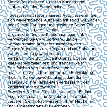
Sie die Beziehungen zu Ihren Kunden und
skalieren Sie den Betrieb mit der Zeit:
Tagesgeschäft rationalisieren:
Automatisieren Sie
sich wiederholende Aufgaben mit Tools wie Zapier
oder E-Mail-Vorlagen und gewinnen Sie so Zeit
für höherwertige Aktivitäten.
Organisieren Sie das Kundenmanagement:
Verwenden Sie CRM-Software, um die
Kommunikation aufrechtzuerhalten, den
Projektfortschritt zu verfolgen und die Einhaltung
von Fristen zu gewährleisten.
Verhindern Sie Burnout mit Grenzen:
Legen Sie
klare Arbeitszeiten fest und trennen Sie Ihr
Berufsleben von Ihrem Privatleben.
Investieren Sie in Ihre persönliche Entwicklung:
Bleiben Sie wettbewerbsfähig, indem Sie
regelmäßig Ihre Fähigkeiten verbessern oder
Zertifizierungen erwerben.
Erweitern Sie Ihre Dienstleistungen mit Bedacht:
Fügen Sie zusätzliche Angebote hinzu oder
vertiefen Sie Ihr Fachwissen in Ihrer Nische, um
Ihr Verdienstpotenzial zu erhöhen.