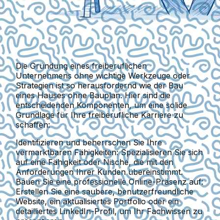
Die Gründung eines freiberuflichen
Unternehmens ohne wichtige Werkzeuge oder
Strategien ist so herausfordernd wie der Bau
eines Hauses ohne Bauplan. Hier sind die
entscheidenden Komponenten, um eine solide
Grundlage für Ihre freiberufliche Karriere zu
schaffen:
Identifizieren und beherrschen Sie Ihre
vermarktbaren Fähigkeiten:
Spezialisieren Sie sich
auf eine Fähigkeit oder Nische, die mit den
Anforderungen Ihrer Kunden übereinstimmt.
Bauen Sie eine professionelle Online-Präsenz auf:
Erstellen Sie eine saubere, benutzerfreundliche
Website, ein aktualisiertes Portfolio oder ein
detailliertes LinkedIn-Profil, um Ihr Fachwissen zu