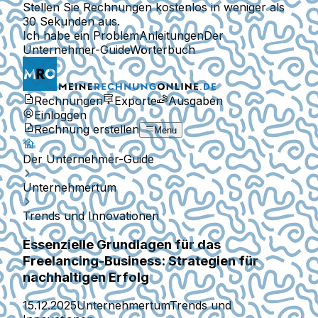
Stellen Sie Rechnungen kostenlos in weniger als
30 Sekunden aus.
Ich habe ein Problem
Anleitungen
Der
Unternehmer-Guide
Wörterbuch
Rechnungen
Exporte
Ausgaben
Einloggen
Rechnung erstellen
Menu
Der Unternehmer-Guide
Unternehmertum
Trends und Innovationen
Essenzielle Grundlagen für das
Freelancing-Business: Strategien für
nachhaltigen Erfolg
15.12.2025
Unternehmertum
Trends und