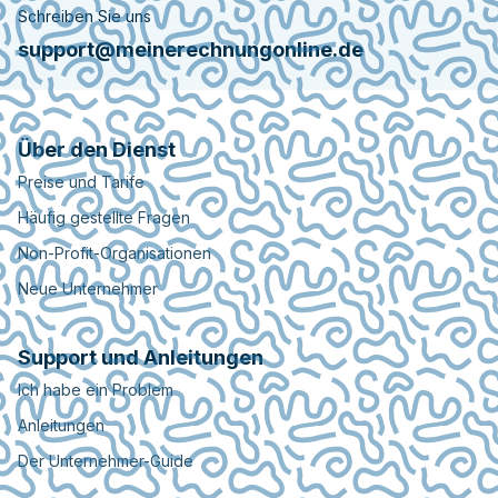
Schreiben Sie uns
support@meinerechnungonline.de
Über den Dienst
Preise und Tarife
Häufig gestellte Fragen
Non-Profit-Organisationen
Neue Unternehmer
Support und Anleitungen
Ich habe ein Problem
Anleitungen
Der Unternehmer-Guide