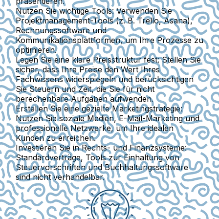
präsentieren.
Nutzen Sie wichtige Tools:
Verwenden Sie
Projektmanagement-Tools (z. B. Trello, Asana),
Rechnungssoftware und
Kommunikationsplattformen, um Ihre Prozesse zu
optimieren.
Legen Sie eine klare Preisstruktur fest:
Stellen Sie
sicher, dass Ihre Preise den Wert Ihres
Fachwissens widerspiegeln und berücksichtigen
Sie Steuern und Zeit, die Sie für nicht
berechenbare Aufgaben aufwenden.
Erstellen Sie eine gezielte Marketingstrategie:
Nutzen Sie soziale Medien, E-Mail-Marketing und
professionelle Netzwerke, um Ihre idealen
Kunden zu erreichen.
Investieren Sie in Rechts- und Finanzsysteme:
Standardverträge, Tools zur Einhaltung von
Steuervorschriften und Buchhaltungssoftware
sind nicht verhandelbar.