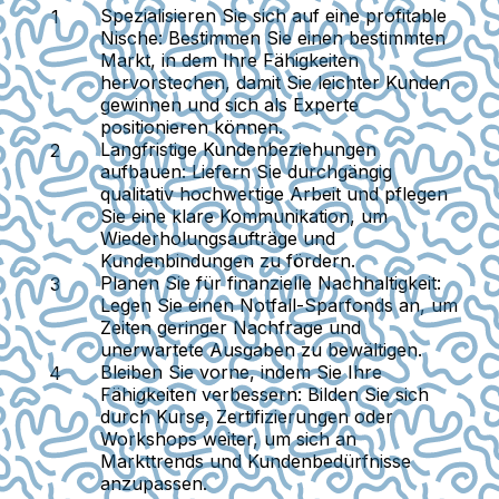
Spezialisieren Sie sich auf eine profitable
Nische:
Bestimmen Sie einen bestimmten
Markt, in dem Ihre Fähigkeiten
hervorstechen, damit Sie leichter Kunden
gewinnen und sich als Experte
positionieren können.
Langfristige Kundenbeziehungen
aufbauen:
Liefern Sie durchgängig
qualitativ hochwertige Arbeit und pflegen
Sie eine klare Kommunikation, um
Wiederholungsaufträge und
Kundenbindungen zu fördern.
Planen Sie für finanzielle Nachhaltigkeit:
Legen Sie einen Notfall-Sparfonds an, um
Zeiten geringer Nachfrage und
unerwartete Ausgaben zu bewältigen.
Bleiben Sie vorne, indem Sie Ihre
Fähigkeiten verbessern:
Bilden Sie sich
durch Kurse, Zertifizierungen oder
Workshops weiter, um sich an
Markttrends und Kundenbedürfnisse
anzupassen.