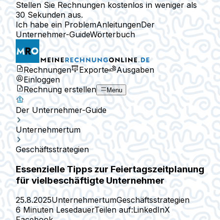
Stellen Sie Rechnungen kostenlos in weniger als
30 Sekunden aus.
Ich habe ein Problem
Anleitungen
Der
Unternehmer-Guide
Wörterbuch
Rechnungen
Exporte
Ausgaben
Einloggen
Rechnung erstellen
Menu
Der Unternehmer-Guide
Unternehmertum
Geschäftsstrategien
Essenzielle Tipps zur Feiertagszeitplanung
für vielbeschäftigte Unternehmer
25.8.2025
Unternehmertum
Geschäftsstrategien
6 Minuten Lesedauer
Teilen auf:
LinkedIn
X
Facebook