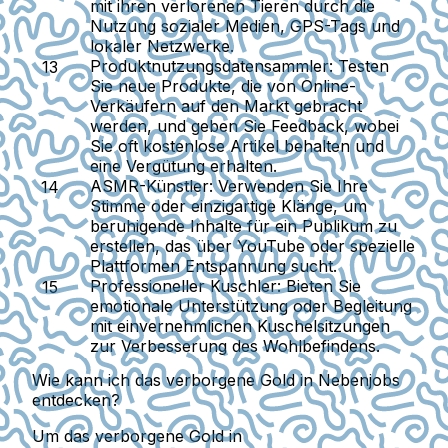
mit ihren verlorenen Tieren durch die
Nutzung sozialer Medien, GPS-Tags und
lokaler Netzwerke.
Produktnutzungsdatensammler:
Testen
Sie neue Produkte, die von Online-
Verkäufern auf den Markt gebracht
werden, und geben Sie Feedback, wobei
Sie oft kostenlose Artikel behalten und
eine Vergütung erhalten.
ASMR-Künstler:
Verwenden Sie Ihre
Stimme oder einzigartige Klänge, um
beruhigende Inhalte für ein Publikum zu
erstellen, das über YouTube oder spezielle
Plattformen Entspannung sucht.
Professioneller Kuschler:
Bieten Sie
emotionale Unterstützung oder Begleitung
mit einvernehmlichen Kuschelsitzungen
zur Verbesserung des Wohlbefindens.
Wie kann ich das verborgene Gold in Nebenjobs
entdecken?
Um das verborgene Gold in