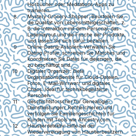
Hörbücher oder Meditations-Apps zu
trainieren.
Mystery Grocery Shopper:
Beurteilen Sie
die Qualität von Lebensmittelgeschäften, z.
B. die Interaktion mit dem Personal, das
Ladenlayout und die Frische der Produkte,
und lassen Sie sich dafür bezahlen.
Online-Dating-Assistent:
Verwalten Sie
Dating-Profile, schreiben Sie Matches und
koordinieren Sie Dates für diejenigen, die
zu beschäftigt sind.
Digitaler Organizer:
Biete
Organisationsdienste für Cloud-Dateien,
Fotos, E-Mail-Wirrwarr und digitales
Chaos. Ideal für technikbegeisterte
Personen.
Geschichtsforscher für Genealogie-
Dienstleistungen:
Recherchieren und
verfolgen Sie Familiengeschichten für
Kunden mit Tools wie Ancestry.com.
Haustierdetektiv:
Hilfe bei der
Wiedervereinigung von Haustierbesitzern