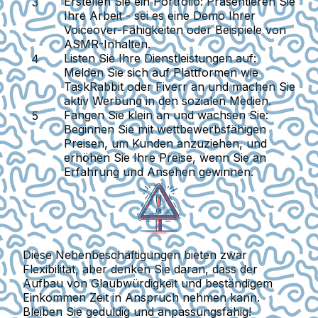
Erstellen Sie ein Portfolio:
Präsentieren Sie
Ihre Arbeit - sei es eine Demo Ihrer
Voiceover-Fähigkeiten oder Beispiele von
ASMR-Inhalten.
Listen Sie Ihre Dienstleistungen auf:
Melden Sie sich auf Plattformen wie
TaskRabbit oder Fiverr an und machen Sie
aktiv Werbung in den sozialen Medien.
Fangen Sie klein an und wachsen Sie:
Beginnen Sie mit wettbewerbsfähigen
Preisen, um Kunden anzuziehen, und
erhöhen Sie Ihre Preise, wenn Sie an
Erfahrung und Ansehen gewinnen.
Diese Nebenbeschäftigungen bieten zwar
Flexibilität, aber denken Sie daran, dass der
Aufbau von Glaubwürdigkeit und beständigem
Einkommen Zeit in Anspruch nehmen kann.
Bleiben Sie geduldig und anpassungsfähig!