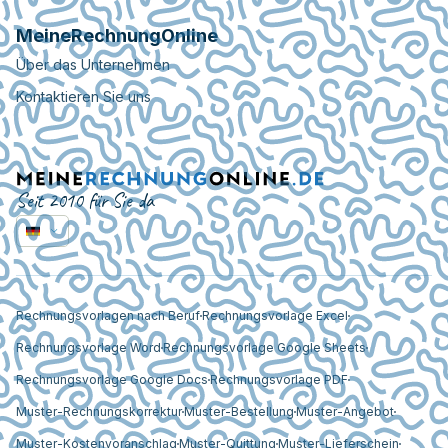
MeineRechnungOnline
Über das Unternehmen
Kontaktieren Sie uns
Seit 2010 für Sie da
Rechnungsvorlagen nach Beruf
Rechnungsvorlage Excel
Rechnungsvorlage Word
Rechnungsvorlage Google Sheets
Rechnungsvorlage Google Docs
Rechnungsvorlage PDF
Muster-Rechnungskorrektur
Muster-Bestellung
Muster-Angebot
Muster-Kostenvoranschlag
Muster-Quittung
Muster-Lieferschein