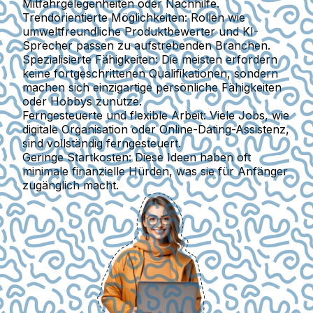
Mitfahrgelegenheiten oder Nachhilfe.
Trendorientierte Möglichkeiten:
Rollen wie
umweltfreundliche Produktbewerter und KI-
Sprecher passen zu aufstrebenden Branchen.
Spezialisierte Fähigkeiten:
Die meisten erfordern
keine fortgeschrittenen Qualifikationen, sondern
machen sich einzigartige persönliche Fähigkeiten
oder Hobbys zunutze.
Ferngesteuerte und flexible Arbeit:
Viele Jobs, wie
digitale Organisation oder Online-Dating-Assistenz,
sind vollständig ferngesteuert.
Geringe Startkosten:
Diese Ideen haben oft
minimale finanzielle Hürden, was sie für Anfänger
zugänglich macht.