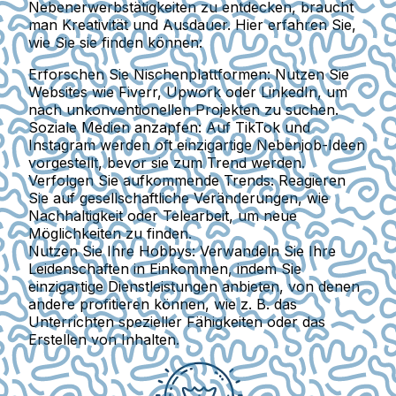
Nebenerwerbstätigkeiten zu entdecken, braucht
man Kreativität und Ausdauer. Hier erfahren Sie,
wie Sie sie finden können:
Erforschen Sie Nischenplattformen:
Nutzen Sie
Websites wie Fiverr, Upwork oder LinkedIn, um
nach unkonventionellen Projekten zu suchen.
Soziale Medien anzapfen:
Auf TikTok und
Instagram werden oft einzigartige Nebenjob-Ideen
vorgestellt, bevor sie zum Trend werden.
Verfolgen Sie aufkommende Trends:
Reagieren
Sie auf gesellschaftliche Veränderungen, wie
Nachhaltigkeit oder Telearbeit, um neue
Möglichkeiten zu finden.
Nutzen Sie Ihre Hobbys:
Verwandeln Sie Ihre
Leidenschaften in Einkommen, indem Sie
einzigartige Dienstleistungen anbieten, von denen
andere profitieren können, wie z. B. das
Unterrichten spezieller Fähigkeiten oder das
Erstellen von Inhalten.