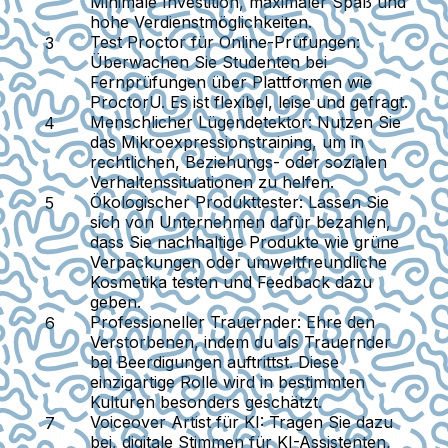
Minimale Investition, maximaler Spaß und
hohe Verdienstmöglichkeiten.
Test Proctor für Online-Prüfungen:
Überwachen Sie Studenten bei
Fernprüfungen über Plattformen wie
ProctorU. Es ist flexibel, leise und gefragt.
Menschlicher Lügendetektor:
Nutzen Sie
das Mikroexpressionstraining, um in
rechtlichen, Beziehungs- oder sozialen
Verhaltenssituationen zu helfen.
Ökologischer Produkttester:
Lassen Sie
sich von Unternehmen dafür bezahlen,
dass Sie nachhaltige Produkte wie grüne
Verpackungen oder umweltfreundliche
Kosmetika testen und Feedback dazu
geben.
Professioneller Trauernder:
Ehre den
Verstorbenen, indem du als Trauernder
bei Beerdigungen auftrittst. Diese
einzigartige Rolle wird in bestimmten
Kulturen besonders geschätzt.
Voiceover Artist für KI:
Tragen Sie dazu
bei, digitale Stimmen für KI-Assistenten,