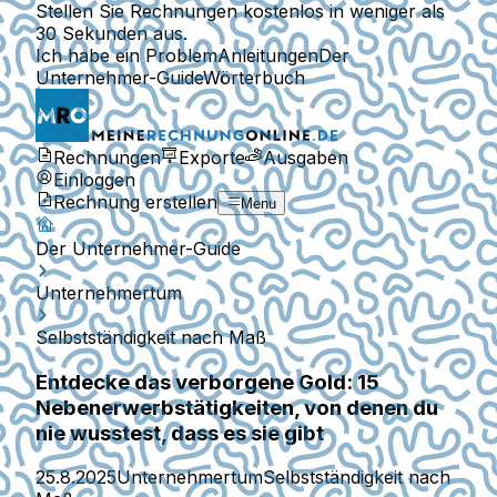
Stellen Sie Rechnungen kostenlos in weniger als
30 Sekunden aus.
Ich habe ein Problem
Anleitungen
Der
Unternehmer-Guide
Wörterbuch
Rechnungen
Exporte
Ausgaben
Einloggen
Rechnung erstellen
Menu
Der Unternehmer-Guide
Unternehmertum
Selbstständigkeit nach Maß
Entdecke das verborgene Gold: 15
Nebenerwerbstätigkeiten, von denen du
nie wusstest, dass es sie gibt
25.8.2025
Unternehmertum
Selbstständigkeit nach