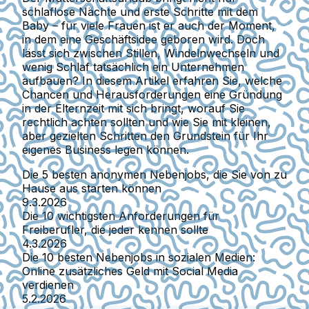
schlaflose Nächte und erste Schritte mit dem
Baby – für viele Frauen ist er auch der Moment,
in dem eine Geschäftsidee geboren wird. Doch
lässt sich zwischen Stillen, Windelnwechseln und
wenig Schlaf tatsächlich ein Unternehmen
aufbauen? In diesem Artikel erfahren Sie, welche
Chancen und Herausforderungen eine Gründung
in der Elternzeit mit sich bringt, worauf Sie
rechtlich achten sollten und wie Sie mit kleinen,
aber gezielten Schritten den Grundstein für Ihr
eigenes Business legen können.
Die 5 besten anonymen Nebenjobs, die Sie von zu
Hause aus starten können
9.3.2026
Die 10 wichtigsten Anforderungen für
Freiberufler, die jeder kennen sollte
4.3.2026
Die 10 besten Nebenjobs in sozialen Medien:
Online zusätzliches Geld mit Social Media
verdienen
5.2.2026