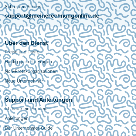
Schreiben Sie uns
support@meinerechnungonline.de
Über den Dienst
Preise und Tarife
Häufig gestellte Fragen
Non-Profit-Organisationen
Neue Unternehmer
Support und Anleitungen
Ich habe ein Problem
Anleitungen
Der Unternehmer-Guide