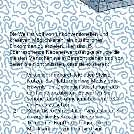
Die Welt ist voll von unkonventionellen und
kreativen Möglichkeiten, ein zusätzliches
Einkommen zu erzielen. Hier sind 15
überraschende Nebenerwerbstätigkeiten, die die
meisten Menschen nie in Betracht ziehen und von
denen sie nicht wussten, dass sie existieren:
Virtueller Innenarchitekt oder Stylist:
Nutzen Sie Plattformen wie Modsy oder
Havenly, um Designdienstleistungen aus
der Ferne anzubieten. Entwerfen Sie
schöne Räume, ohne jemals einen Fuß in
ein Haus zu setzen.
Silent-Disco-Veranstalter:
Veranstalten Sie
einzigartige Events, bei denen die
Teilnehmer Kopfhörer tragen, die mit
Musikkanälen synchronisiert sind.