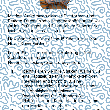
Mit dem Aufkommen digitaler Plattformen und
Remote-Dienste sind Nischenbeschäftigungen wie
Online-Prüfungen und Einkaufen im Supermarkt
leichter zugänglich als je zuvor.
How Can I Start One of the 15 Side Hustles You
Never Knew Existed?
Folgen Sie dieser einfachen Anleitung in fünf
Schritten, um mit einem der 15
Nebenerwerbstätigkeiten zu beginnen:
Identifizieren Sie Ihre Stärken:
Wählen Sie
eine Tätigkeit, die Ihren Fähigkeiten oder
Interessen entspricht, z. B. eine
umweltfreundliche Bewertung für einen
Nachhaltigkeitsenthusiasten.
Recherchieren Sie:
Erkunden Sie
Plattformen und Kundenbedürfnisse, um
den Markt zu verstehen.