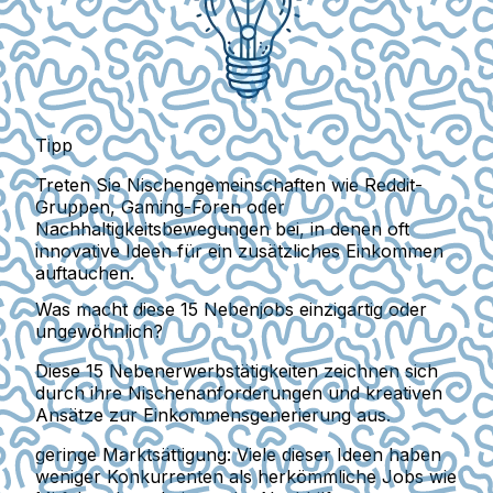
Tipp
Treten Sie Nischengemeinschaften wie Reddit-
Gruppen, Gaming-Foren oder
Nachhaltigkeitsbewegungen bei, in denen oft
innovative Ideen für ein zusätzliches Einkommen
auftauchen.
Was macht diese 15 Nebenjobs einzigartig oder
ungewöhnlich?
Diese 15 Nebenerwerbstätigkeiten zeichnen sich
durch ihre
Nischenanforderungen und kreativen
Ansätze zur Einkommensgenerierung
aus.
geringe Marktsättigung:
Viele dieser Ideen haben
weniger Konkurrenten als herkömmliche Jobs wie