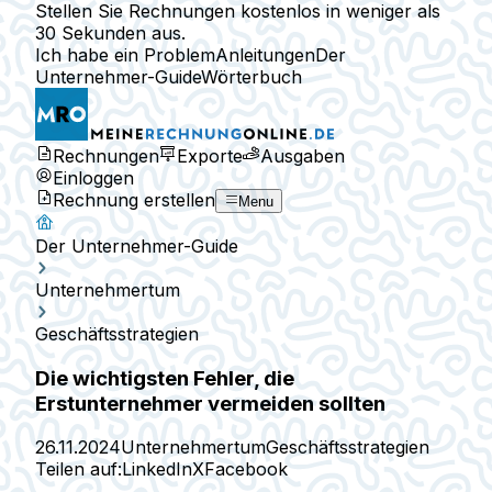
Stellen Sie Rechnungen kostenlos in weniger als
30 Sekunden aus.
Ich habe ein Problem
Anleitungen
Der
Unternehmer-Guide
Wörterbuch
Rechnungen
Exporte
Ausgaben
Einloggen
Rechnung erstellen
Menu
Der Unternehmer-Guide
Unternehmertum
Geschäftsstrategien
Die wichtigsten Fehler, die
Erstunternehmer vermeiden sollten
26.11.2024
Unternehmertum
Geschäftsstrategien
Teilen auf:
LinkedIn
X
Facebook