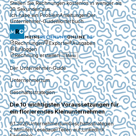
Stellen Sie Rechnungen kostenlos in weniger als
30 Sekunden aus.
Ich habe ein Problem
Anleitungen
Der
Unternehmer-Guide
Wörterbuch
Rechnungen
Exporte
Ausgaben
Einloggen
Rechnung erstellen
Menu
Der Unternehmer-Guide
Unternehmertum
Geschäftsstrategien
Die 10 wichtigsten Voraussetzungen für
ein florierendes Kleinunternehmen
6.1.2026
Unternehmertum
Geschäftsstrategien
2 Minuten Lesedauer
Teilen auf:
LinkedIn
X
Facebook