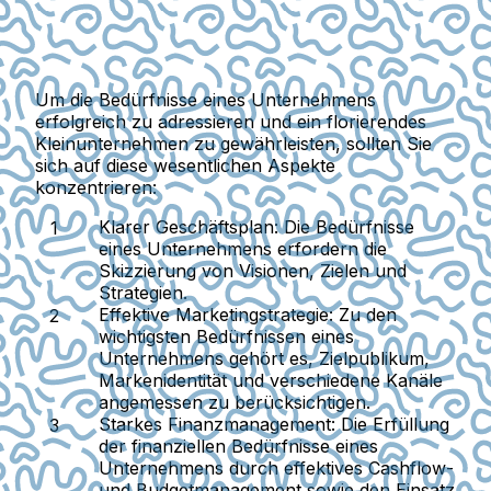
Um die Bedürfnisse eines Unternehmens
erfolgreich zu adressieren und ein florierendes
Kleinunternehmen zu gewährleisten, sollten Sie
sich auf diese wesentlichen Aspekte
konzentrieren:
Klarer Geschäftsplan
: Die Bedürfnisse
eines Unternehmens erfordern die
Skizzierung von Visionen, Zielen und
Strategien.
Effektive Marketingstrategie
: Zu den
wichtigsten Bedürfnissen eines
Unternehmens gehört es, Zielpublikum,
Markenidentität und verschiedene Kanäle
angemessen zu berücksichtigen.
Starkes Finanzmanagement
: Die Erfüllung
der finanziellen Bedürfnisse eines
Unternehmens durch effektives Cashflow-
und Budgetmanagement sowie den Einsatz