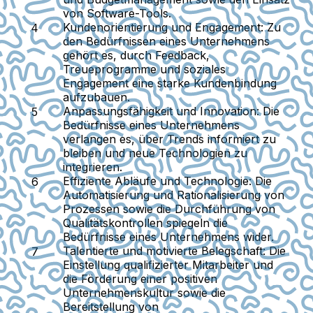
von Software-Tools.
Kundenorientierung und Engagement
: Zu
den Bedürfnissen eines Unternehmens
gehört es, durch Feedback,
Treueprogramme und soziales
Engagement eine starke Kundenbindung
aufzubauen.
Anpassungsfähigkeit und Innovation
: Die
Bedürfnisse eines Unternehmens
verlangen es, über Trends informiert zu
bleiben und neue Technologien zu
integrieren.
Effiziente Abläufe und Technologie
: Die
Automatisierung und Rationalisierung von
Prozessen sowie die Durchführung von
Qualitätskontrollen spiegeln die
Bedürfnisse eines Unternehmens wider.
Talentierte und motivierte Belegschaft
: Die
Einstellung qualifizierter Mitarbeiter und
die Förderung einer positiven
Unternehmenskultur sowie die
Bereitstellung von