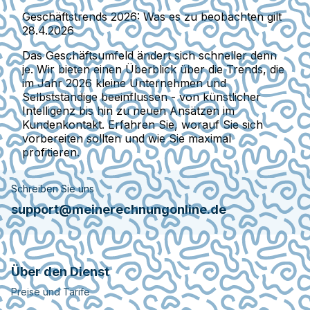
Geschäftstrends 2026: Was es zu beobachten gilt
28.4.2026
Das Geschäftsumfeld ändert sich schneller denn
je. Wir bieten einen Überblick über die Trends, die
im Jahr 2026 kleine Unternehmen und
Selbstständige beeinflussen - von künstlicher
Intelligenz bis hin zu neuen Ansätzen im
Kundenkontakt. Erfahren Sie, worauf Sie sich
vorbereiten sollten und wie Sie maximal
profitieren.
Schreiben Sie uns
support@meinerechnungonline.de
Über den Dienst
Preise und Tarife