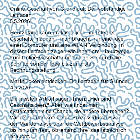
Online-Geschäft von Grund auf: Der vollständige
Leitfaden
5.5.2026
Heutzutage kann praktisch jeder im Internet
Geschäfte machen – man braucht nur eine Idee,
einen Computer und eine WLAN-Verbindung. In
diesem Leitfaden zeigen wir Ihnen drei Hauptwege
zum Online-Geschäft und führen Sie durch die
Schritte von der Idee bis zur ersten
Rechnungsstellung.
Marktlücken entdecken: Ein Leitfaden für Gründer
4.5.2026
Die meisten Artikel sagen Ihnen: „Hier sind
Geschäftsideen." Aber wie findet man
systematisch eine Chance, die andere übersehen?
Wir gehen den konkreten Prozess durch - von
der Marktanalyse über die Wettbewerbsanalyse
bis hin zum Test, ob jemand Ihre Idee tatsächlich
braucht.