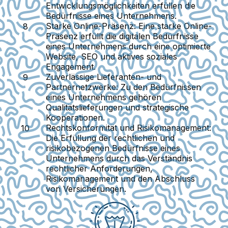
Entwicklungsmöglichkeiten erfüllen die
Bedürfnisse eines Unternehmens.
Starke Online-Präsenz
: Eine starke Online-
Präsenz erfüllt die digitalen Bedürfnisse
eines Unternehmens durch eine optimierte
Website, SEO und aktives soziales
Engagement.
Zuverlässige Lieferanten- und
Partnernetzwerke
: Zu den Bedürfnissen
eines Unternehmens gehören
Qualitätslieferungen und strategische
Kooperationen.
Rechtskonformität und Risikomanagement
:
Die Erfüllung der rechtlichen und
risikobezogenen Bedürfnisse eines
Unternehmens durch das Verständnis
rechtlicher Anforderungen,
Risikomanagement und den Abschluss
von Versicherungen.