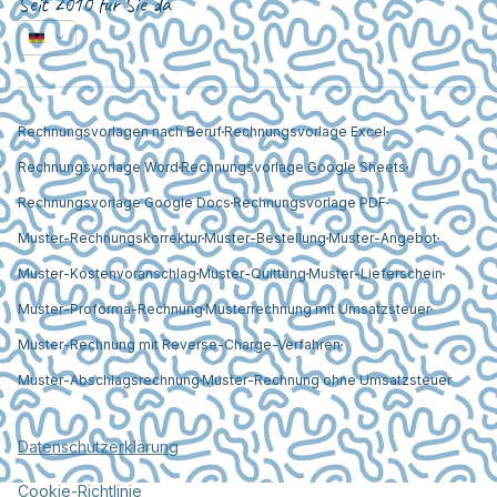
Seit 2010 für Sie da
Rechnungsvorlagen nach Beruf
Rechnungsvorlage Excel
Rechnungsvorlage Word
Rechnungsvorlage Google Sheets
Rechnungsvorlage Google Docs
Rechnungsvorlage PDF
Muster-Rechnungskorrektur
Muster-Bestellung
Muster-Angebot
Muster-Kostenvoranschlag
Muster-Quittung
Muster-Lieferschein
Muster-Proforma-Rechnung
Musterrechnung mit Umsatzsteuer
Muster-Rechnung mit Reverse-Charge-Verfahren
Muster-Abschlagsrechnung
Muster-Rechnung ohne Umsatzsteuer
Datenschutzerklärung
Cookie-Richtlinie