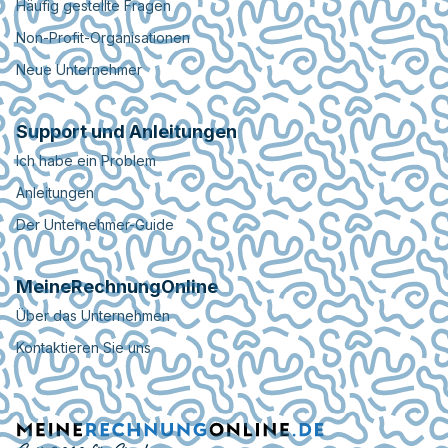
Häufig gestellte Fragen
Non-Profit-Organisationen
Neue Unternehmer
Support und Anleitungen
Ich habe ein Problem
Anleitungen
Der Unternehmer-Guide
MeineRechnungOnline
Über das Unternehmen
Kontaktieren Sie uns