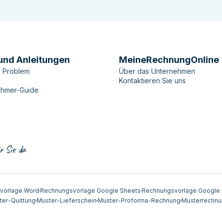
und Anleitungen
MeineRechnungOnline
n Problem
Über das Unternehmen
Kontaktieren Sie uns
ehmer-Guide
r Sie da
vorlage Word
Rechnungsvorlage Google Sheets
Rechnungsvorlage Google
ter-Quittung
Muster-Lieferschein
Muster-Proforma-Rechnung
Musterrechnu