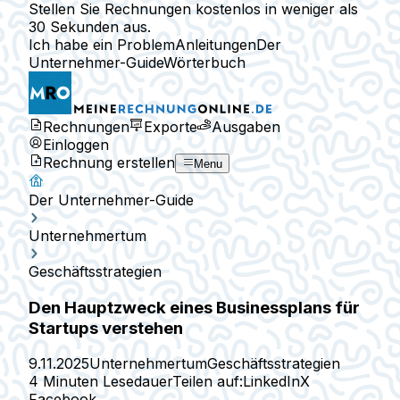
Stellen Sie Rechnungen kostenlos in weniger als
30 Sekunden aus.
Ich habe ein Problem
Anleitungen
Der
Unternehmer-Guide
Wörterbuch
Rechnungen
Exporte
Ausgaben
Einloggen
Rechnung erstellen
Menu
Der Unternehmer-Guide
Unternehmertum
Geschäftsstrategien
Den Hauptzweck eines Businessplans für
Startups verstehen
9.11.2025
Unternehmertum
Geschäftsstrategien
4 Minuten Lesedauer
Teilen auf:
LinkedIn
X
Facebook