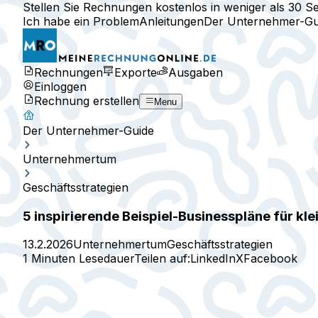
Stellen Sie Rechnungen kostenlos in weniger als 30 S
Ich habe ein Problem
Anleitungen
Der Unternehmer-Gu
Rechnungen
Exporte
Ausgaben
Einloggen
Rechnung erstellen
Menu
Der Unternehmer-Guide
Unternehmertum
Geschäftsstrategien
5 inspirierende Beispiel-Businesspläne für kl
13.2.2026
Unternehmertum
Geschäftsstrategien
1 Minuten Lesedauer
Teilen auf:
LinkedIn
X
Facebook