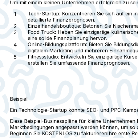
Um mit einem kleinen Unternehmen erfolgreich zu sein, 
Tech-Startup
: Konzentrieren Sie sich auf ein
detaillierte Finanzprognosen.
Einzelhandelsboutique
: Betonen Sie Nischenmä
Food Truck
: Heben Sie einzigartige kulinarisc
eine solide Finanzplanung hervor.
Online-Bildungsplattform
: Bieten Sie Bildungsd
digitalem Marketing und mehreren Einnahmequ
Fitnessstudio
: Entwickeln Sie einzigartige Kur
erstellen Sie umfassende Finanzprognosen.
Beispiel
Ein Technologie-Startup könnte SEO- und PPC-Kampagn
Diese Beispiel-Businesspläne für kleine Unternehmen b
Marktbedingungen angepasst werden können, um so d
Beginnen Sie KOSTENLOS zu fakturieren
Ihre erste R