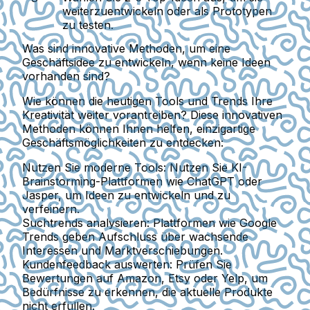
weiterzuentwickeln oder als Prototypen
zu testen.
Was sind innovative Methoden, um eine
Geschäftsidee zu entwickeln, wenn keine Ideen
vorhanden sind?
Wie können die heutigen Tools und Trends Ihre
Kreativität weiter vorantreiben? Diese innovativen
Methoden können Ihnen helfen, einzigartige
Geschäftsmöglichkeiten zu entdecken:
Nutzen Sie moderne Tools:
Nutzen Sie KI-
Brainstorming-Plattformen wie ChatGPT oder
Jasper, um Ideen zu entwickeln und zu
verfeinern.
Suchtrends analysieren:
Plattformen wie Google
Trends geben Aufschluss über wachsende
Interessen und Marktverschiebungen.
Kundenfeedback auswerten:
Prüfen Sie
Bewertungen auf Amazon, Etsy oder Yelp, um
Bedürfnisse zu erkennen, die aktuelle Produkte
nicht erfüllen.