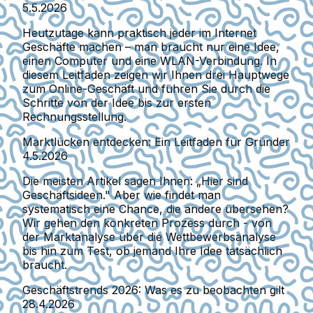
5.5.2026
Heutzutage kann praktisch jeder im Internet
Geschäfte machen – man braucht nur eine Idee,
einen Computer und eine WLAN-Verbindung. In
diesem Leitfaden zeigen wir Ihnen drei Hauptwege
zum Online-Geschäft und führen Sie durch die
Schritte von der Idee bis zur ersten
Rechnungsstellung.
Marktlücken entdecken: Ein Leitfaden für Gründer
4.5.2026
Die meisten Artikel sagen Ihnen: „Hier sind
Geschäftsideen." Aber wie findet man
systematisch eine Chance, die andere übersehen?
Wir gehen den konkreten Prozess durch - von
der Marktanalyse über die Wettbewerbsanalyse
bis hin zum Test, ob jemand Ihre Idee tatsächlich
braucht.
Geschäftstrends 2026: Was es zu beobachten gilt
28.4.2026