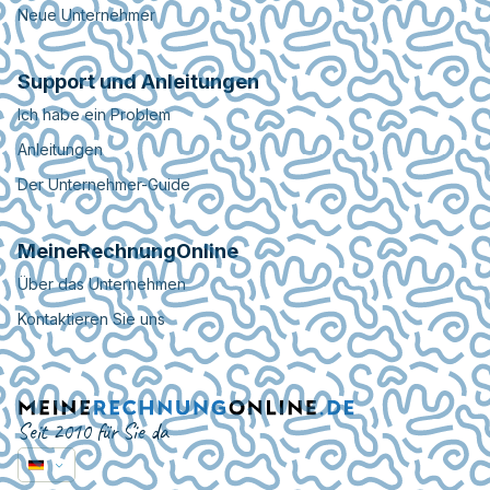
Neue Unternehmer
Support und Anleitungen
Ich habe ein Problem
Anleitungen
Der Unternehmer-Guide
MeineRechnungOnline
Über das Unternehmen
Kontaktieren Sie uns
Seit 2010 für Sie da