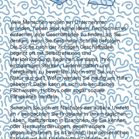
Viele Menschen wollen ein Unternehmen
gründen, haben aber keine Ideen. Dennoch ist es
einfacher, eine Geschäftsidee zu finden, als Sie
denken, wenn Sie bestimmte Schritte befolgen.
Die Suche nach der richtigen Geschäftsidee
beginnt oft mit Selbstreflexion und
Markterkundung. Beginnen Sie damit, Ihre
einzigartigen Stärken, Leidenschaften und
Fähigkeiten zu bewerten. Worin sind Sie von
Natur aus gut? Wofür werden Sie häufig um Hilfe
gebeten? Dabei kann es sich um berufliches
Fachwissen, Hobbys oder sogar soziale
Fähigkeiten handeln.
Schauen Sie sich als Nächstes das äußere Umfeld
an - beobachten Sie Probleme in Ihrem täglichen
Leben, Ineffizienzen in Branchen, die Sie kennen,
oder Herausforderungen, denen andere
gegenüberstehen. Es ist wichtig, Ihre persönlichen
Stärken mit den festgestellten Defiziten zu