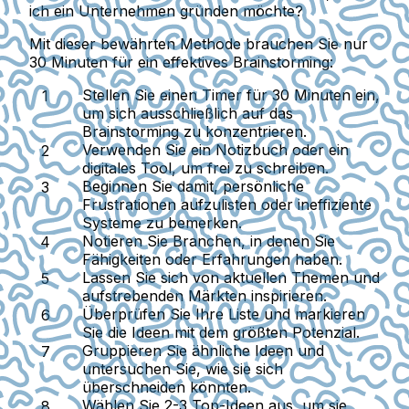
ich ein Unternehmen gründen möchte?
Mit dieser bewährten Methode brauchen Sie nur
30 Minuten für ein effektives Brainstorming:
Stellen Sie einen Timer für 30 Minuten ein,
um sich ausschließlich auf das
Brainstorming zu konzentrieren.
Verwenden Sie ein Notizbuch oder ein
digitales Tool, um frei zu schreiben.
Beginnen Sie damit, persönliche
Frustrationen aufzulisten oder ineffiziente
Systeme zu bemerken.
Notieren Sie Branchen, in denen Sie
Fähigkeiten oder Erfahrungen haben.
Lassen Sie sich von aktuellen Themen und
aufstrebenden Märkten inspirieren.
Überprüfen Sie Ihre Liste und markieren
Sie die Ideen mit dem größten Potenzial.
Gruppieren Sie ähnliche Ideen und
untersuchen Sie, wie sie sich
überschneiden könnten.
Wählen Sie 2-3 Top-Ideen aus, um sie