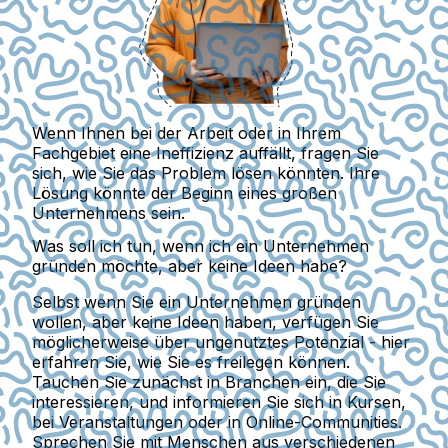
Wenn Ihnen bei der Arbeit oder in Ihrem
Fachgebiet eine Ineffizienz auffällt, fragen Sie
sich, wie Sie das Problem lösen könnten. Ihre
Lösung könnte der Beginn eines großen
Unternehmens sein.
Was soll ich tun, wenn ich ein Unternehmen
gründen möchte, aber keine Ideen habe?
Selbst wenn Sie ein Unternehmen gründen
wollen, aber keine Ideen haben, verfügen Sie
möglicherweise über ungenutztes Potenzial - hier
erfahren Sie, wie Sie es freilegen können.
Tauchen Sie zunächst in Branchen ein, die Sie
interessieren, und informieren Sie sich in Kursen,
bei Veranstaltungen oder in Online-Communities.
Sprechen Sie mit Menschen aus verschiedenen