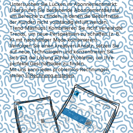
Untersuchen Sie Lücken im Abonnementmarkt:
Überprüfen Sie bestehende Abonnementdienste,
um Bereiche zu finden, in denen die Bedürfnisse
der Kunden nicht vollständig erfüllt werden.
Trend-Mashups:
Kombinieren Sie nicht verwandte
Trends, um neue Perspektiven zu schaffen (z. B.
KI mit nachhaltiger Mode kombinieren).
Verfolgen Sie einen kreativen Ansatz, setzen Sie
auf neue Technologien und konzentrieren Sie
sich auf die Lösung echter Probleme, um Ihre
perfekte Geschäftsidee zu finden.
Mit uns kann jeder problemlos Rechnungen
stellen.
Rechnung erstellen