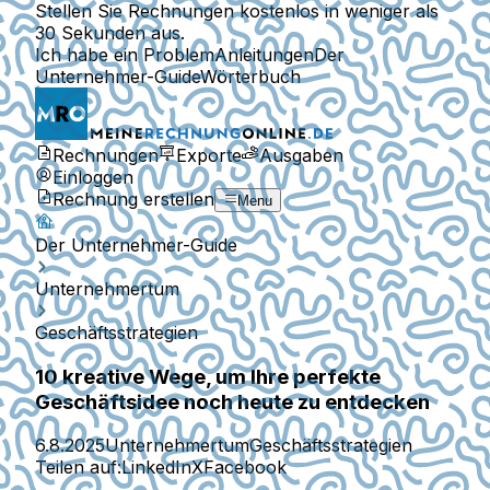
Stellen Sie Rechnungen kostenlos in weniger als
30 Sekunden aus.
Ich habe ein Problem
Anleitungen
Der
Unternehmer-Guide
Wörterbuch
Rechnungen
Exporte
Ausgaben
Einloggen
Rechnung erstellen
Menu
Der Unternehmer-Guide
Unternehmertum
Geschäftsstrategien
10 kreative Wege, um Ihre perfekte
Geschäftsidee noch heute zu entdecken
6.8.2025
Unternehmertum
Geschäftsstrategien
Teilen auf:
LinkedIn
X
Facebook