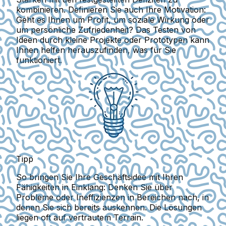
kombinieren. Definieren Sie auch Ihre Motivation:
Geht es Ihnen um Profit, um soziale Wirkung oder
um persönliche Zufriedenheit? Das Testen von
Ideen durch kleine Projekte oder Prototypen kann
Ihnen helfen herauszufinden, was für Sie
funktioniert.
Tipp
So bringen Sie Ihre Geschäftsidee mit Ihren
Fähigkeiten in Einklang: Denken Sie über
Probleme oder Ineffizienzen in Bereichen nach, in
denen Sie sich bereits auskennen. Die Lösungen
liegen oft auf vertrautem Terrain.