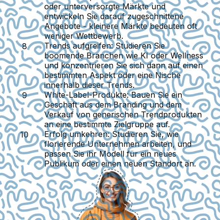
oder unterversorgte Märkte und
entwickeln Sie darauf zugeschnittene
Angebote - kleinere Märkte bedeuten oft
weniger Wettbewerb.
Trends aufgreifen:
Studieren Sie
boomende Branchen wie KI oder Wellness
und konzentrieren Sie sich dann auf einen
bestimmten Aspekt oder eine Nische
innerhalb dieser Trends.
White-Label-Produkte:
Bauen Sie ein
Geschäft aus dem Branding und dem
Verkauf von generischen Trendprodukten
an eine bestimmte Zielgruppe auf.
Erfolg umkehren:
Studieren Sie, wie
florierende Unternehmen arbeiten, und
passen Sie ihr Modell für ein neues
Publikum oder einen neuen Standort an.