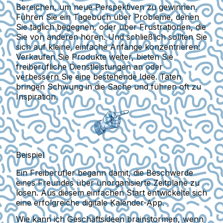
Bereichen, um neue Perspektiven zu gewinnen.
Führen Sie ein Tagebuch über Probleme, denen
Sie täglich begegnen, oder über Frustrationen, die
Sie von anderen hören. Und schließlich sollten Sie
sich auf kleine, einfache Anfänge konzentrieren:
Verkaufen Sie Produkte weiter, bieten Sie
freiberufliche Dienstleistungen an oder
verbessern Sie eine bestehende Idee. Taten
bringen Schwung in die Sache und führen oft zu
Inspiration.
Beispiel
Ein Freiberufler begann damit, die Beschwerde
eines Freundes über unorganisierte Zeitpläne zu
lösen. Aus diesem einfachen Start entwickelte sich
eine erfolgreiche digitale Kalender-App.
Wie kann ich Geschäftsideen brainstormen, wenn