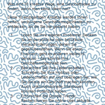
Was sind 10 kreative Wege, eine Geschäftsidee zu
finden, wenn man keine Ideen hat?
Diese 10 einzigartigen Ansätze werden Ihnen
helfen, verborgene Geschäftsmöglichkeiten zu
entdecken, an die Sie nie gedacht haben:
Lösen Sie Ihre eigenen Probleme:
Denken
Sie an persönliche oder berufliche
Herausforderungen, denen Sie
gegenüberstehen. Wenn Sie etwas
frustriert, geht es anderen vielleicht
genauso - das könnte Ihre
Geschäftsmöglichkeit sein.
Betrachten Sie Ihre Leidenschaften:
Schreiben Sie Ihre Hobbys oder
Leidenschaften auf und überlegen Sie, wie
Sie daraus ein Geschäft machen könnten.
Auch unkonventionelle Interessen
könnten Potenzial haben.
Erforschen Sie Google Trends:
Recherchieren Sie online über aktuelle