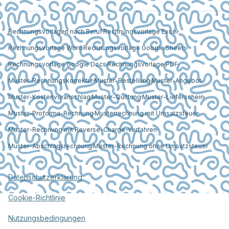
Rechnungsvorlagen nach Beruf
Rechnungsvorlage Excel
Rechnungsvorlage Word
Rechnungsvorlage Google Sheets
Rechnungsvorlage Google Docs
Rechnungsvorlage PDF
Muster-Rechnungskorrektur
Muster-Bestellung
Muster-Angebot
Muster-Kostenvoranschlag
Muster-Quittung
Muster-Lieferschein
Muster-Proforma-Rechnung
Musterrechnung mit Umsatzsteuer
Muster-Rechnung mit Reverse-Charge-Verfahren
Muster-Abschlagsrechnung
Muster-Rechnung ohne Umsatzsteuer
Datenschutzerklärung
Cookie-Richtlinie
Nutzungsbedingungen