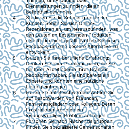
Themen, um Produkte oder
Dienstleistungen zu finden, die an
Beliebtheit gewinnen.
Studieren Sie die Schmerzpunkte der
Kunden:
Sehen Sie sich Online-
Rezensionen an, um herauszufinden, was
den Leuten an bestehenden Produkten
gefällt oder nicht gefällt. Nutzen Sie dieses
Feedback, um eine bessere Alternative zu
entwickeln.
Nutzen Sie Ihre berufliche Erfahrung:
Denken Sie über Probleme nach, die Sie
bei Ihrer Arbeit oder in Ihrer Branche
beobachtet haben; Sie sind bereits ein
Experte und könnten eine nützliche
Lösung einbringen.
Hören Sie auf Beschwerden:
Achten Sie
auf Beschwerden von Freunden,
Familienmitgliedern oder Kollegen. Deren
Frustrationen könnten ein
lösungswürdiges Problem aufzeigen.
Forschen Sie nach Nischenzielgruppen:
Finden Sie spezialisierte Gemeinschaften