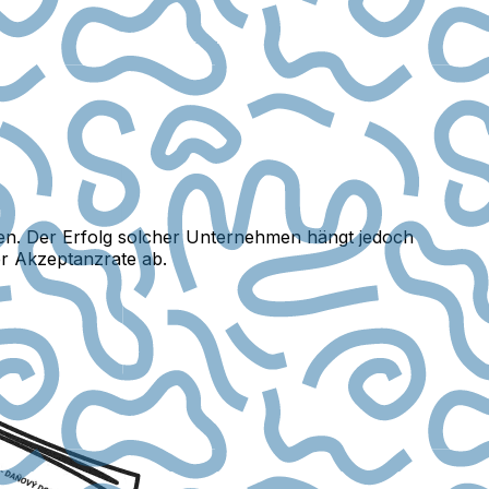
en. Der Erfolg solcher Unternehmen hängt jedoch
r Akzeptanzrate ab.