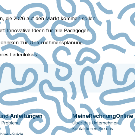
en, die 2026 auf den Markt kommen sollen
t: Innovative Ideen für alle Pädagogen
 Techniken zur Unternehmensplanung
hres Ladenlokals
und Anleitungen
MeineRechnungOnline
n Problem
Über das Unternehmen
Kontaktieren Sie uns
ehmer-Guide