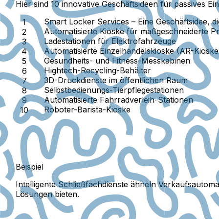
Hier sind 10 innovative Geschäftsideen für passives 
Smart Locker Services – Eine Geschäftsidee, d
Automatisierte Kioske für maßgeschneiderte P
Ladestationen für Elektrofahrzeuge
Automatisierte Einzelhandelskioske (AR-Kioske
Gesundheits- und Fitness-Messkabinen
Hightech-Recycling-Behälter
3D-Druckdienste im öffentlichen Raum
Selbstbedienungs-Tierpflegestationen
Automatisierte Fahrradverleih-Stationen
Roboter-Barista-Kioske
Beispiel
Intelligente Schließfachdienste ähneln Verkaufsautom
Lösungen bieten.