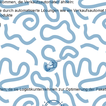
Einkommen, die Verkaufsautomaten ähneln:
ie durch automatisierte Lösungen wie ein Verkaufsautomat 
rodukte
)
aten, da sie Logistikunternehmen zur Optimierung der Pak