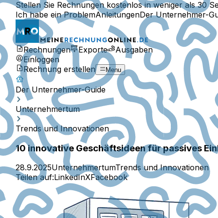
Stellen Sie Rechnungen kostenlos in weniger als 30 S
Ich habe ein Problem
Anleitungen
Der Unternehmer-Gu
Rechnungen
Exporte
Ausgaben
Einloggen
Rechnung erstellen
Menu
Der Unternehmer-Guide
Unternehmertum
Trends und Innovationen
10 innovative Geschäftsideen für passives E
28.9.2025
Unternehmertum
Trends und Innovationen
Teilen auf:
LinkedIn
X
Facebook