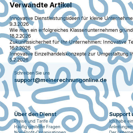
Verwandte Artikel
Innovative Dienstleistungsideen für kleine Unternehm
9.3.2026
Wie man ein erfolgreiches Klassenunternehmen gründe
18.2.2026
Zukunftssicherheit für Ihr Unternehmen: Innovative
16.2.2026
Innovative Einzelhandelskonzepte zur Umgestaltung I
5.2.2026
Schreiben Sie uns
support@meinerechnungonline.de
Über den Dienst
Support 
Preise und Tarife
Ich habe ei
Häufig gestellte Fragen
Anleitungen
Non-Profit-Organisationen
Der Untern