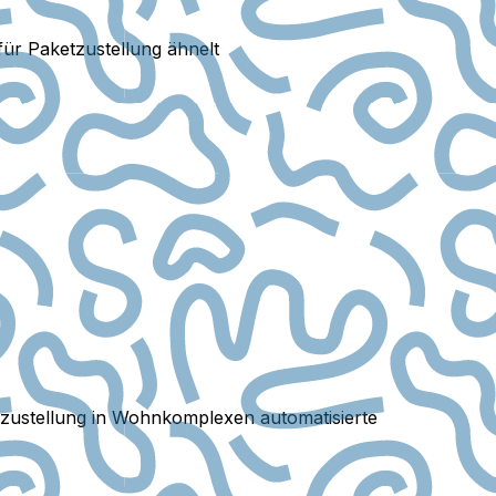
für Paketzustellung ähnelt
etzustellung in Wohnkomplexen automatisierte