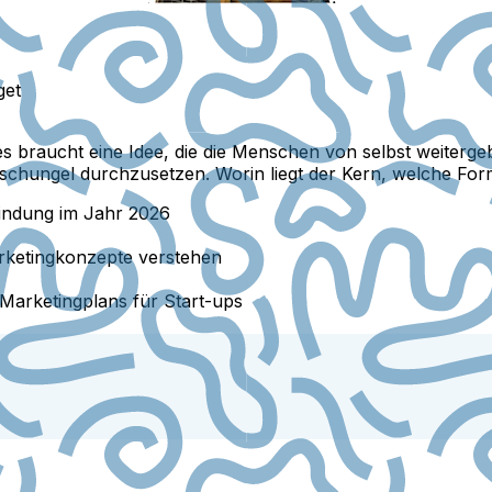
get
es braucht eine Idee, die die Menschen von selbst weiterg
edschungel durchzusetzen. Worin liegt der Kern, welche Fo
bindung im Jahr 2026
arketingkonzepte verstehen
n Marketingplans für Start-ups