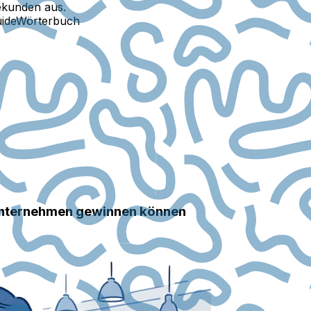
ekunden aus.
ide
Wörterbuch
 Unternehmen gewinnen können