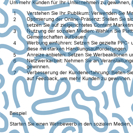
Um mehr Kunden für Ihr Unternehmen zu gewinnen, ko
Verstehen Sie Ihr Publikum
: Verwenden Sie Ma
Optimierung der Online-Präsenz
: Stellen Sie 
setzen Sie auf zielgerichtetes Content Marketin
Nutzung der sozialen Medien
: Wählen Sie Plat
Gemeinschaften aufbauen.
Werbung einführen
: Setzen Sie gezielte PPC
diese mit starken Handlungsaufforderungen.
Anreize anbieten
: Setzen Sie Werbeaktionen 
Netzwerkarbeit
: Nehmen Sie an Veranstaltunge
gewinnen.
Verbesserung der Kundenerfahrung
: Bieten S
auf Feedback, um mehr Kunden zu gewinnen.
Beispiel
Starten Sie einen Wettbewerb in den sozialen Medien