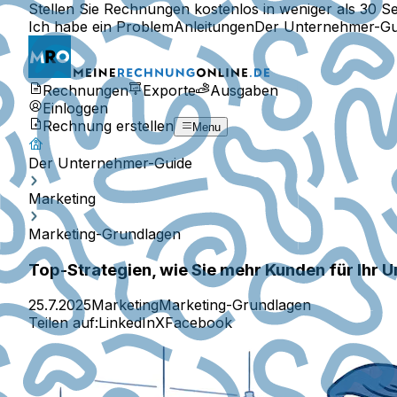
Stellen Sie Rechnungen kostenlos in weniger als 30 S
Ich habe ein Problem
Anleitungen
Der Unternehmer-Gu
Rechnungen
Exporte
Ausgaben
Einloggen
Rechnung erstellen
Menu
Der Unternehmer-Guide
Marketing
Marketing-Grundlagen
Top-Strategien, wie Sie mehr Kunden für Ihr
25.7.2025
Marketing
Marketing-Grundlagen
Teilen auf:
LinkedIn
X
Facebook