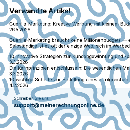
Verwandte Artikel
Guerilla-Marketing: Kreative Werbung mit kleinem Bud
26.5.2026
Guerilla-Marketing braucht keine Millionenbudgets — 
Selbständige ist es oft der einzige Weg, sich im Werb
10 innovative Strategien zur Kundengewinnung und -
3.3.2026
Die Kernprinzipien entschlüsseln: Die wesentlichen M
3.3.2026
10 wichtige Schritte zur Erstellung eines erfolgreiche
4.2.2026
Schreiben Sie uns
support@meinerechnungonline.de