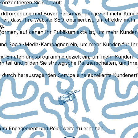
nzentrieren Sie sich auf:
rktforschung und Buyer Personas, um gezielt mehr Kunde
sicher, dass Ihre Website SEO-optimiert ist, um effektiv m
g.
tformen, auf denen Ihr Publikum aktiv ist, um mehr Kunde
- und Social-Media-Kampagnen ein, um mehr Kunden für I
und Empfehlungsprogramme gezielt ein, um mehr Kunden f
n teil und bilden Sie strategische Partnerschaften, um I
ie durch herausragenden Service eine exzellente Kundenerf
, um Engagement und Reichweite zu erhöhen.