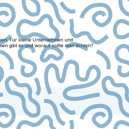
eben. Für kleine Unternehmen und
rmen gibt es und worauf sollte man achten?