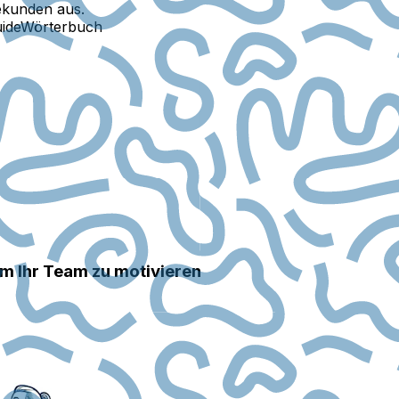
ekunden aus.
ide
Wörterbuch
m Ihr Team zu motivieren