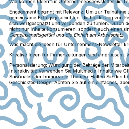
Wie können Ideen für Unternehmensnewsletter die Te
Engagement beginnt mit Relevanz. Um zur Teilnahme z
gemeinsame Erfolgsgeschichten
, die Förderung von Fe
sich wertgeschätzt und verbunden zu fühlen. Durch d
nicht nur Inhalte konsumieren, sondern auch einen sin
Gemeinschaftsgefühl und die Einheit am Arbeitsplatz.
Was macht die Ideen für Unternehmens-Newsletter krea
Kreative Ideen für Firmenzeitungen sind einprägsam, we
Personalisierung:
Würdigung der Beiträge der Mitarbei
Interaktivität:
Verwenden Sie Multimedia-Inhalte wie GIF
Saisonale oder humorvolle Themen:
Halten Sie den In
Geschicktes Design:
Achten Sie auf ein einfaches, aber