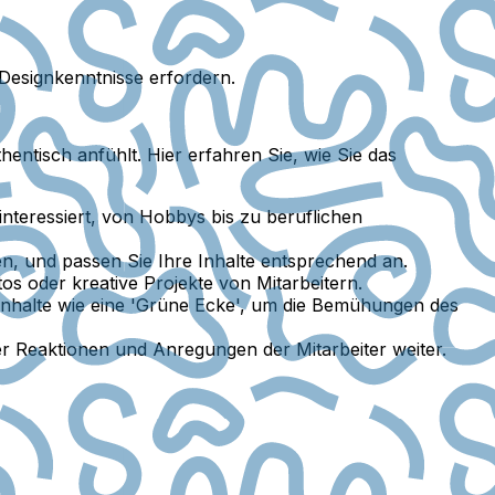
Designkenntnisse erfordern.
hentisch anfühlt. Hier erfahren Sie, wie Sie das
teressiert, von Hobbys bis zu beruflichen
, und passen Sie Ihre Inhalte entsprechend an.
os oder kreative Projekte von Mitarbeitern.
e Inhalte wie eine 'Grüne Ecke', um die Bemühungen des
er Reaktionen und Anregungen der Mitarbeiter weiter.