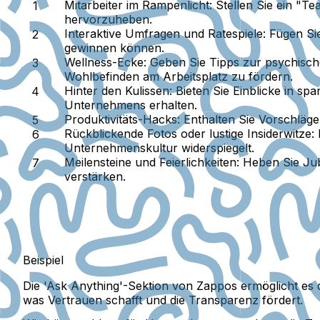
Mitarbeiter im Rampenlicht:
Stellen Sie ein "T
hervorzuheben.
Interaktive Umfragen und Ratespiele:
Fügen Sie
gewinnen können.
Wellness-Ecke:
Geben Sie Tipps zur psychische
Wohlbefinden am Arbeitsplatz zu fördern.
Hinter den Kulissen:
Bieten Sie Einblicke in sp
Unternehmens erhalten.
Produktivitäts-Hacks:
Enthalten Sie Vorschläge 
Rückblickende Fotos oder lustige Insiderwitze:
F
Unternehmenskultur widerspiegelt.
Meilensteine und Feierlichkeiten:
Heben Sie Jub
verstärken.
Beispiel
Die 'Ask Anything'-Sektion von Zappos ermöglicht es 
was Vertrauen schafft und die Transparenz fördert.