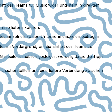
chaft des Teams für Musik wider und steht in direktem
nisse liefern können:
 des Einzelnen zu den Unternehmenszielen beitragen
iter im Vordergrund, um die Einheit des Teams zu
rbeiter erheblich gesteigert werden, da sie die Tipps
anz sicherstellten und eine tiefere Verbindung zwischen