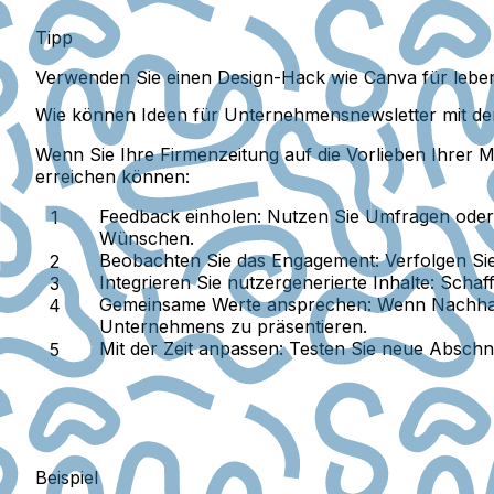
Tipp
Verwenden Sie einen Design-Hack wie Canva für lebend
Wie können Ideen für Unternehmensnewsletter mit de
Wenn Sie Ihre Firmenzeitung auf die Vorlieben Ihrer Mi
erreichen können:
Feedback einholen:
Nutzen Sie Umfragen oder 
Wünschen.
Beobachten Sie das Engagement:
Verfolgen Si
Integrieren Sie nutzergenerierte Inhalte:
Schaffe
Gemeinsame Werte ansprechen:
Wenn Nachhalti
Unternehmens zu präsentieren.
Mit der Zeit anpassen:
Testen Sie neue Abschnit
Beispiel