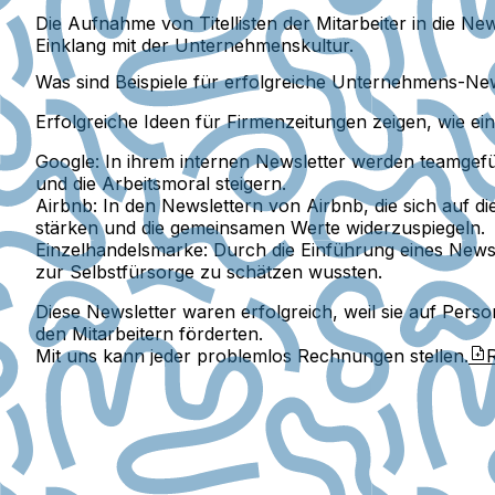
Die Aufnahme von Titellisten der Mitarbeiter in die New
Einklang mit der Unternehmenskultur.
Was sind Beispiele für erfolgreiche Unternehmens-New
Erfolgreiche Ideen für Firmenzeitungen zeigen, wie ei
Google:
In ihrem internen Newsletter werden teamgefü
und die Arbeitsmoral steigern.
Airbnb:
In den Newslettern von Airbnb, die sich auf di
stärken und die gemeinsamen Werte widerzuspiegeln.
Einzelhandelsmarke:
Durch die Einführung eines Newsl
zur Selbstfürsorge zu schätzen wussten.
Diese Newsletter waren erfolgreich, weil sie auf Person
den Mitarbeitern förderten.
Mit uns kann jeder problemlos Rechnungen stellen.