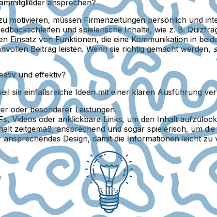
ammitglieder ansprechen?
u motivieren, müssen Firmenzeitungen persönlich und inte
edbackschleifen und spielerische Inhalte, wie z. B. Quizfr
en Einsatz von Funktionen, die eine Kommunikation in bei
nvollen Beitrag leisten. Wenn sie richtig gemacht werden,
tiv und effektiv?
il sie einfallsreiche Ideen mit einer klaren Ausführung ve
ter oder besonderer Leistungen.
s, Videos oder anklickbare Links, um den Inhalt aufzulock
halt zeitgemäß, ansprechend und sogar spielerisch, um di
 ansprechendes Design, damit die Informationen leicht zu 