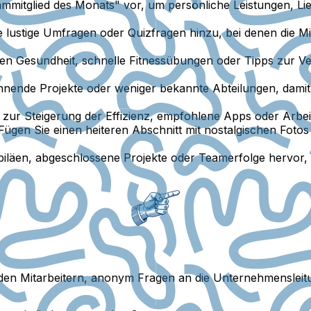
eammitglied des Monats" vor, um persönliche Leistungen, 
 lustige Umfragen oder Quizfragen hinzu, bei denen die Mi
n Gesundheit, schnelle Fitnessübungen oder Tipps zur Ve
annende Projekte oder weniger bekannte Abteilungen, damit d
zur Steigerung der Effizienz, empfohlene Apps oder Arbeit
ügen Sie einen heiteren Abschnitt mit nostalgischen Fotos
iläen, abgeschlossene Projekte oder Teamerfolge hervor,
den Mitarbeitern, anonym Fragen an die Unternehmensleitu