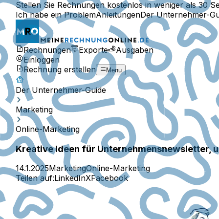
Stellen Sie Rechnungen kostenlos in weniger als 30 S
Ich habe ein Problem
Anleitungen
Der Unternehmer-Gu
Rechnungen
Exporte
Ausgaben
Einloggen
Rechnung erstellen
Menu
Der Unternehmer-Guide
Marketing
Online-Marketing
Kreative Ideen für Unternehmensnewsletter, u
14.1.2025
Marketing
Online-Marketing
Teilen auf:
LinkedIn
X
Facebook