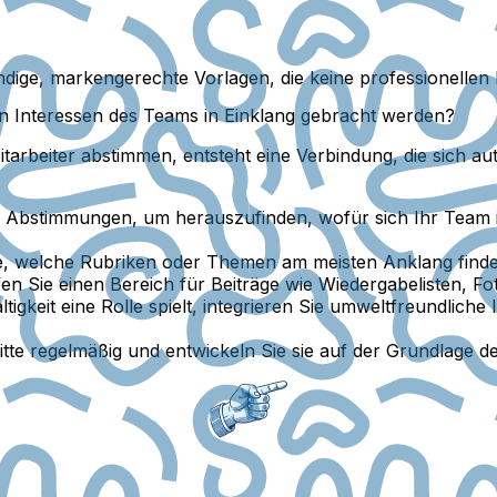
ige, markengerechte Vorlagen, die keine professionellen 
n Interessen des Teams in Einklang gebracht werden?
tarbeiter abstimmen, entsteht eine Verbindung, die sich aut
Abstimmungen, um herauszufinden, wofür sich Ihr Team in
e, welche Rubriken oder Themen am meisten Anklang finden
n Sie einen Bereich für Beiträge wie Wiedergabelisten, Fot
gkeit eine Rolle spielt, integrieren Sie umweltfreundlich
te regelmäßig und entwickeln Sie sie auf der Grundlage d