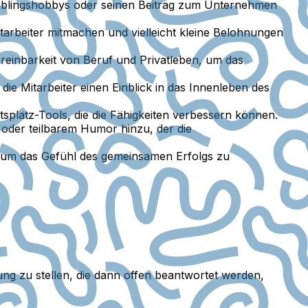
Lieblingshobbys oder seinen Beitrag zum Unternehmen
tarbeiter mitmachen und vielleicht kleine Belohnungen
reinbarkeit von Beruf und Privatleben, um das
ie Mitarbeiter einen Einblick in das Innenleben des
splatz-Tools, die die Fähigkeiten verbessern können.
 oder teilbarem Humor hinzu, der die
 um das Gefühl des gemeinsamen Erfolgs zu
ng zu stellen, die dann offen beantwortet werden,