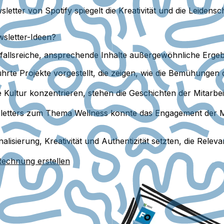
sletter von Spotify spiegelt die Kreativität und die Leidens
sletter-Ideen?
nfallsreiche, ansprechende Inhalte außergewöhnliche Ergeb
hrte Projekte vorgestellt, die zeigen, wie die Bemühungen
e Kultur konzentrieren, stehen die Geschichten der Mitarbe
etters zum Thema Wellness konnte das Engagement der Mita
alisierung, Kreativität und Authentizität setzten, die Relev
Rechnung erstellen