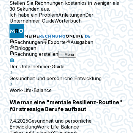
Stellen Sie Rechnungen kostenlos in weniger als
30 Sekunden aus.
Ich habe ein Problem
Anleitungen
Der
Unternehmer-Guide
Wörterbuch
Rechnungen
Exporte
Ausgaben
Einloggen
Rechnung erstellen
Menu
Der Unternehmer-Guide
Gesundheit und persönliche Entwicklung
Work-Life-Balance
Wie man eine "mentale Resilienz-Routine"
für stressige Berufe aufbaut
7.4.2025
Gesundheit und persönliche
Entwicklung
Work-Life-Balance
Teilen auf:
LinkedIn
X
Facebook