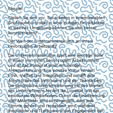
Beispiel
Stellen Sie sich vor, Sie arbeiten in einem belebten
Großraumbüro oder in einer ruhigen Einzelkabine.
In welcher Umgebung können Sie sich besser
konzentrieren?
Der Wert der Unternehmenskultur an Ihrem
bevorzugten Arbeitsplatz
Die Unternehmenskultur spielt eine wichtige Rolle
in einem von Ihnen bevorzugten Arbeitsumfeld
und ist das Rückgrat einer erfüllenden
Arbeitserfahrung. Eine positive Kultur fördert
Ethik, Vielfalt und Integration und schafft eine
Atmosphäre des Vertrauens und der Teamarbeit.
Die persönliche Übereinstimmung mit den Werten
des Unternehmens fördert die Loyalität und das
emotionale Wohlbefinden. Durch die Einbeziehung
aller Mitarbeiter wird sichergestellt, dass jede
Stimme gehört und respektiert wird, während
Innovation und Transparenz das Engagement der