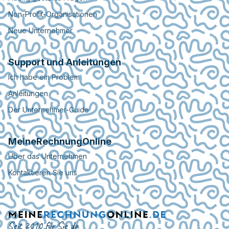
Non-Profit-Organisationen
Neue Unternehmer
Support und Anleitungen
Ich habe ein Problem
Anleitungen
Der Unternehmer-Guide
MeineRechnungOnline
Über das Unternehmen
Kontaktieren Sie uns
Seit 2010 für Sie da