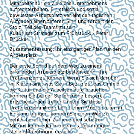
Mitarbeiter für die Ziele des Unternehmens
aufrechterhalten. Ein ethisch und sozial
bewusstes Arbeitsplatz verleiht den täglichen
Aufgaben einen tieferen Sinn und fördert den
Stolz, Teil des Teams zu sein.
Kultur isst Strategie zum Frühstück. - Peter
Drucker
Zusammenfassung: Ihr einzigartiger Plan für den
Arbeitsplatz
Der erste Schritt auf dem Weg zu einem
erfüllenden Arbeitsplatz besteht darin, Ihre
Präferenzen zu kennen. Wenn Sie sich darüber
im Klaren sind, was Sie in Bezug auf das Umfeld,
die Kultur und die Arbeitsabläufe brauchen,
können Sie bei der Stellensuche bessere
Entscheidungen treffen. Indem Sie diese
Präferenzen mit den beruflichen Möglichkeiten in
Einklang bringen, können Sie einen Weg zu
echter beruflicher Zufriedenheit schaffen.
Mit uns kann jeder problemlos Rechnungen
stellen.
Rechnung erstellen