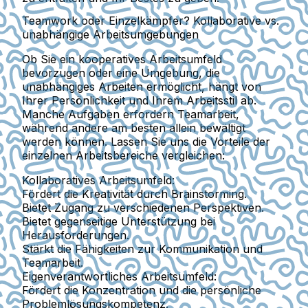
Teamwork oder Einzelkämpfer? Kollaborative vs.
unabhängige Arbeitsumgebungen
Ob Sie ein kooperatives Arbeitsumfeld
bevorzugen oder eine Umgebung, die
unabhängiges Arbeiten ermöglicht, hängt von
Ihrer Persönlichkeit und Ihrem Arbeitsstil ab.
Manche Aufgaben erfordern Teamarbeit,
während andere am besten allein bewältigt
werden können. Lassen Sie uns die Vorteile der
einzelnen Arbeitsbereiche vergleichen:
Kollaboratives Arbeitsumfeld:
Fördert die Kreativität durch Brainstorming.
Bietet Zugang zu verschiedenen Perspektiven.
Bietet gegenseitige Unterstützung bei
Herausforderungen.
Stärkt die Fähigkeiten zur Kommunikation und
Teamarbeit.
Eigenverantwortliches Arbeitsumfeld:
Fördert die Konzentration und die persönliche
Problemlösungskompetenz.