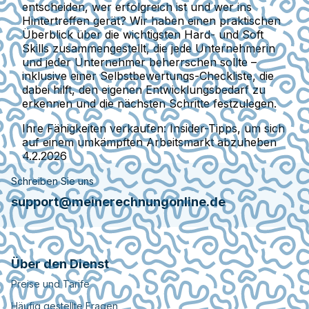
entscheiden, wer erfolgreich ist und wer ins
Hintertreffen gerät? Wir haben einen praktischen
Überblick über die wichtigsten Hard- und Soft
Skills zusammengestellt, die jede Unternehmerin
und jeder Unternehmer beherrschen sollte –
inklusive einer Selbstbewertungs-Checkliste, die
dabei hilft, den eigenen Entwicklungsbedarf zu
erkennen und die nächsten Schritte festzulegen.
Ihre Fähigkeiten verkaufen: Insider-Tipps, um sich
auf einem umkämpften Arbeitsmarkt abzuheben
4.2.2026
Schreiben Sie uns
support@meinerechnungonline.de
Über den Dienst
Preise und Tarife
Häufig gestellte Fragen