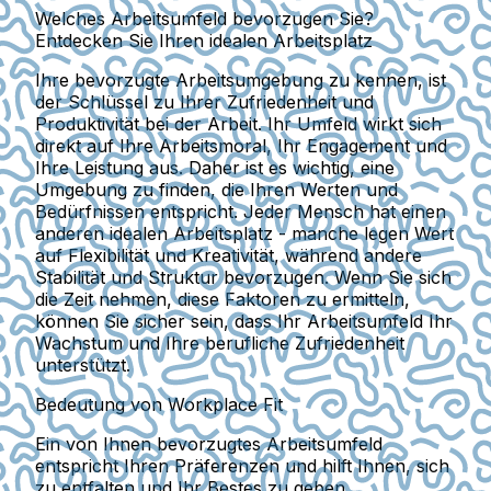
Welches Arbeitsumfeld bevorzugen Sie?
Entdecken Sie Ihren idealen Arbeitsplatz
Ihre bevorzugte Arbeitsumgebung zu kennen, ist
der Schlüssel zu Ihrer Zufriedenheit und
Produktivität bei der Arbeit. Ihr Umfeld wirkt sich
direkt auf Ihre Arbeitsmoral, Ihr Engagement und
Ihre Leistung aus. Daher ist es wichtig, eine
Umgebung zu finden, die Ihren Werten und
Bedürfnissen entspricht. Jeder Mensch hat einen
anderen idealen Arbeitsplatz - manche legen Wert
auf Flexibilität und Kreativität, während andere
Stabilität und Struktur bevorzugen. Wenn Sie sich
die Zeit nehmen, diese Faktoren zu ermitteln,
können Sie sicher sein, dass Ihr Arbeitsumfeld Ihr
Wachstum und Ihre berufliche Zufriedenheit
unterstützt.
Bedeutung von Workplace Fit
Ein von Ihnen bevorzugtes Arbeitsumfeld
entspricht Ihren Präferenzen und hilft Ihnen, sich
zu entfalten und Ihr Bestes zu geben.