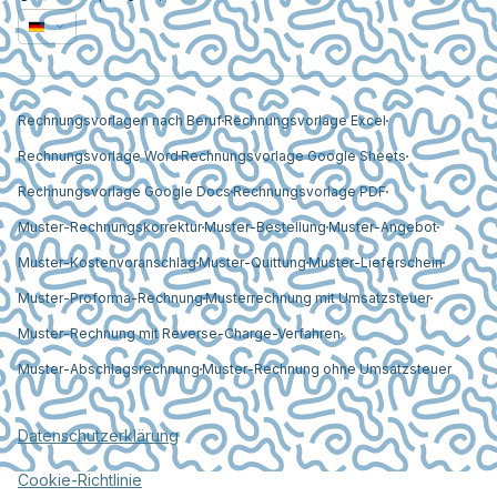
Rechnungsvorlagen nach Beruf
Rechnungsvorlage Excel
Rechnungsvorlage Word
Rechnungsvorlage Google Sheets
Rechnungsvorlage Google Docs
Rechnungsvorlage PDF
Muster-Rechnungskorrektur
Muster-Bestellung
Muster-Angebot
Muster-Kostenvoranschlag
Muster-Quittung
Muster-Lieferschein
Muster-Proforma-Rechnung
Musterrechnung mit Umsatzsteuer
Muster-Rechnung mit Reverse-Charge-Verfahren
Muster-Abschlagsrechnung
Muster-Rechnung ohne Umsatzsteuer
Datenschutzerklärung
Cookie-Richtlinie