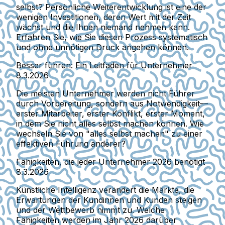
selbst? Persönliche Weiterentwicklung ist eine der
wenigen Investitionen, deren Wert mit der Zeit
wächst und die Ihnen niemand nehmen kann.
Erfahren Sie, wie Sie diesen Prozess systematisch
und ohne unnötigen Druck angehen können.
Besser führen: Ein Leitfaden für Unternehmer
8.3.2026
Die meisten Unternehmer werden nicht Führer
durch Vorbereitung, sondern aus Notwendigkeit—
erster Mitarbeiter, erster Konflikt, erster Moment,
in dem Sie nicht alles selbst machen können. Wie
wechseln Sie von "alles selbst machen" zu einer
effektiven Führung anderer?
Fähigkeiten, die jeder Unternehmer 2026 benötigt
8.3.2026
Künstliche Intelligenz verändert die Märkte, die
Erwartungen der Kundinnen und Kunden steigen
und der Wettbewerb nimmt zu. Welche
Fähigkeiten werden im Jahr 2026 darüber