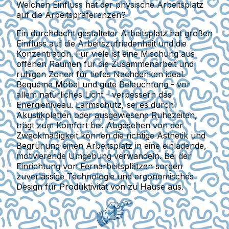
Welchen Einfluss hat der physische Arbeitsplatz
auf die Arbeitspräferenzen?
Ein durchdacht gestalteter Arbeitsplatz hat großen
Einfluss auf die Arbeitszufriedenheit und die
Konzentration. Für viele ist eine Mischung aus
offenen Räumen für die Zusammenarbeit und
ruhigen Zonen für tiefes Nachdenken ideal.
Bequeme Möbel und gute Beleuchtung - vor
allem natürliches Licht - verbessern das
Energieniveau. Lärmschutz, sei es durch
Akustikplatten oder ausgewiesene Ruhezeiten,
trägt zum Komfort bei. Abgesehen von der
Zweckmäßigkeit können die richtige Ästhetik und
Begrünung einen Arbeitsplatz in eine einladende,
motivierende Umgebung verwandeln. Bei der
Einrichtung von Fernarbeitsplätzen sorgen
zuverlässige Technologie und ergonomisches
Design für Produktivität von zu Hause aus.