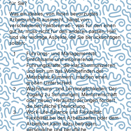
für Sie?
Was ein ideales, von Ihnen bevorzugtes
Arbeitsumfeld ausmacht, hängt von
verschiedenen Faktoren ab - was für den einen
gut ist, muss nicht für den anderen passen. Hier
sind vier wichtige Aspekte, die Sie berücksichtigen
sollten:
Führungs- und Managementstil:
Einfühlsame und inspirierende
Führungskräfte, die klar kommunizieren
und sich um das Wohlbefinden der
Mitarbeiter kümmern, machen einen
großen Unterschied.
Wachstums- und Lernmöglichkeiten:
Der
Zugang zu Schulungen, Mentorenschaft
oder neuen Herausforderungen fördert
die berufliche Entwicklung.
Work-Life-Balance und Flexibilität:
Flexibilität bei den Arbeitszeiten oder dem
Arbeitsort kann dazu beitragen,
persönliche und berufliche