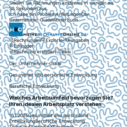
Stellen Sie Rechnungen kostenlos in weniger als
30 Sekunden aus.
Ich habe ein Problem
Anleitungen
Der
Unternehmer-Guide
Wörterbuch
Rechnungen
Exporte
Ausgaben
Einloggen
Rechnung erstellen
Menu
Der Unternehmer-Guide
Gesundheit und persönliche Entwicklung
Berufliche Entwicklung
Welches Arbeitsumfeld bevorzugen Sie?
Ihren idealen Arbeitsplatz verstehen
16.1.2025
Gesundheit und persönliche
Entwicklung
Berufliche Entwicklung
Teilen auf:
LinkedIn
X
Facebook