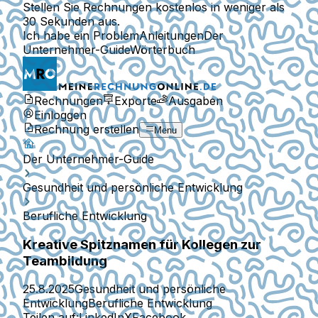
Stellen Sie Rechnungen kostenlos in weniger als
30 Sekunden aus.
Ich habe ein Problem
Anleitungen
Der
Unternehmer-Guide
Wörterbuch
Rechnungen
Exporte
Ausgaben
Einloggen
Rechnung erstellen
Menu
Der Unternehmer-Guide
Gesundheit und persönliche Entwicklung
Berufliche Entwicklung
Kreative Spitznamen für Kollegen zur
Teambildung
25.8.2025
Gesundheit und persönliche
Entwicklung
Berufliche Entwicklung
Teilen auf:
LinkedIn
X
Facebook