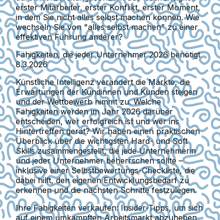
erster Mitarbeiter, erster Konflikt, erster Moment,
in dem Sie nicht alles selbst machen können. Wie
wechseln Sie von "alles selbst machen" zu einer
effektiven Führung anderer?
Fähigkeiten, die jeder Unternehmer 2026 benötigt
8.3.2026
Künstliche Intelligenz verändert die Märkte, die
Erwartungen der Kundinnen und Kunden steigen
und der Wettbewerb nimmt zu. Welche
Fähigkeiten werden im Jahr 2026 darüber
entscheiden, wer erfolgreich ist und wer ins
Hintertreffen gerät? Wir haben einen praktischen
Überblick über die wichtigsten Hard- und Soft
Skills zusammengestellt, die jede Unternehmerin
und jeder Unternehmer beherrschen sollte –
inklusive einer Selbstbewertungs-Checkliste, die
dabei hilft, den eigenen Entwicklungsbedarf zu
erkennen und die nächsten Schritte festzulegen.
Ihre Fähigkeiten verkaufen: Insider-Tipps, um sich
auf einem umkämpften Arbeitsmarkt abzuheben