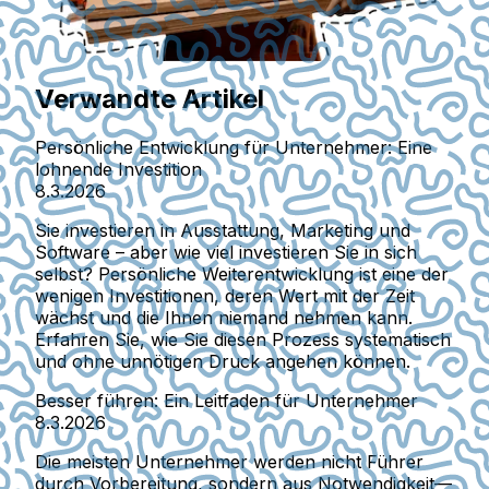
Verwandte Artikel
Persönliche Entwicklung für Unternehmer: Eine
lohnende Investition
8.3.2026
Sie investieren in Ausstattung, Marketing und
Software – aber wie viel investieren Sie in sich
selbst? Persönliche Weiterentwicklung ist eine der
wenigen Investitionen, deren Wert mit der Zeit
wächst und die Ihnen niemand nehmen kann.
Erfahren Sie, wie Sie diesen Prozess systematisch
und ohne unnötigen Druck angehen können.
Besser führen: Ein Leitfaden für Unternehmer
8.3.2026
Die meisten Unternehmer werden nicht Führer
durch Vorbereitung, sondern aus Notwendigkeit—