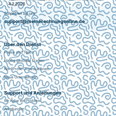
4.2.2026
Schreiben Sie uns
support@meinerechnungonline.de
Über den Dienst
Preise und Tarife
Häufig gestellte Fragen
Non-Profit-Organisationen
Neue Unternehmer
Support und Anleitungen
Ich habe ein Problem
Anleitungen