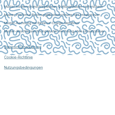
Muster-Kostenvoranschlag
Muster-Quittung
Muster-Lieferschein
Muster-Proforma-Rechnung
Musterrechnung mit Umsatzsteuer
Muster-Rechnung mit Reverse-Charge-Verfahren
Muster-Abschlagsrechnung
Muster-Rechnung ohne Umsatzsteuer
Datenschutzerklärung
Cookie-Richtlinie
Nutzungsbedingungen