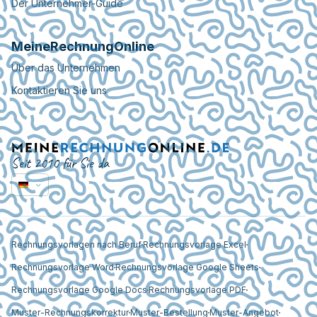
Der Unternehmer-Guide
MeineRechnungOnline
Über das Unternehmen
Kontaktieren Sie uns
Seit 2010 für Sie da
Rechnungsvorlagen nach Beruf
Rechnungsvorlage Excel
Rechnungsvorlage Word
Rechnungsvorlage Google Sheets
Rechnungsvorlage Google Docs
Rechnungsvorlage PDF
Muster-Rechnungskorrektur
Muster-Bestellung
Muster-Angebot