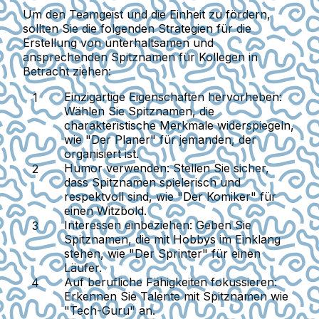
Um den Teamgeist und die Einheit zu fördern,
sollten Sie die folgenden Strategien für die
Erstellung von unterhaltsamen und
ansprechenden Spitznamen für Kollegen in
Betracht ziehen:
Einzigartige Eigenschaften hervorheben
:
Wählen Sie Spitznamen, die
charakteristische Merkmale widerspiegeln,
wie "Der Planer" für jemanden, der
organisiert ist.
Humor verwenden
: Stellen Sie sicher,
dass Spitznamen spielerisch und
respektvoll sind, wie "Der Komiker" für
einen Witzbold.
Interessen einbeziehen
: Geben Sie
Spitznamen, die mit Hobbys im Einklang
stehen, wie "Der Sprinter" für einen
Läufer.
Auf berufliche Fähigkeiten fokussieren
:
Erkennen Sie Talente mit Spitznamen wie
"Tech-Guru" an.