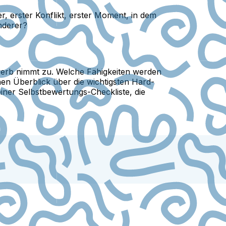
, erster Konflikt, erster Moment, in dem
nderer?
werb nimmt zu. Welche Fähigkeiten werden
hen Überblick über die wichtigsten Hard-
iner Selbstbewertungs-Checkliste, die