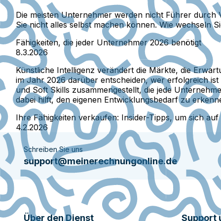
Die meisten Unternehmer werden nicht Führer durch Vo
Sie nicht alles selbst machen können. Wie wechseln Si
Fähigkeiten, die jeder Unternehmer 2026 benötigt
8.3.2026
Künstliche Intelligenz verändert die Märkte, die Erw
im Jahr 2026 darüber entscheiden, wer erfolgreich ist
und Soft Skills zusammengestellt, die jede Unternehme
dabei hilft, den eigenen Entwicklungsbedarf zu erkenn
Ihre Fähigkeiten verkaufen: Insider-Tipps, um sich 
4.2.2026
Schreiben Sie uns
support@meinerechnungonline.de
Über den Dienst
Support 