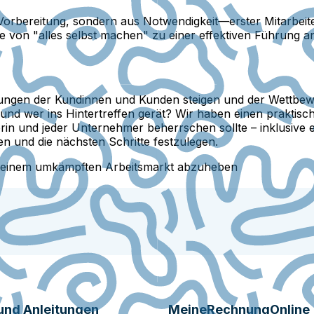
rbereitung, sondern aus Notwendigkeit—erster Mitarbeiter
e von "alles selbst machen" zu einer effektiven Führung a
artungen der Kundinnen und Kunden steigen und der Wettbe
 und wer ins Hintertreffen gerät? Wir haben einen praktisc
rin und jeder Unternehmer beherrschen sollte – inklusive e
en und die nächsten Schritte festzulegen.
auf einem umkämpften Arbeitsmarkt abzuheben
und Anleitungen
MeineRechnungOnline