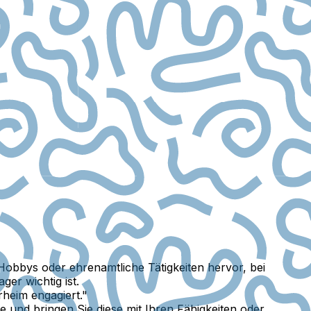
obbys oder ehrenamtliche Tätigkeiten hervor, bei
er wichtig ist.
rheim engagiert."
und bringen Sie diese mit Ihren Fähigkeiten oder