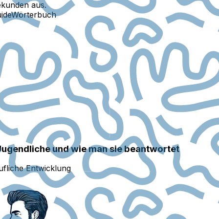
ekunden aus.
ide
Wörterbuch
Jugendliche und wie man sie beantwortet
ufliche Entwicklung