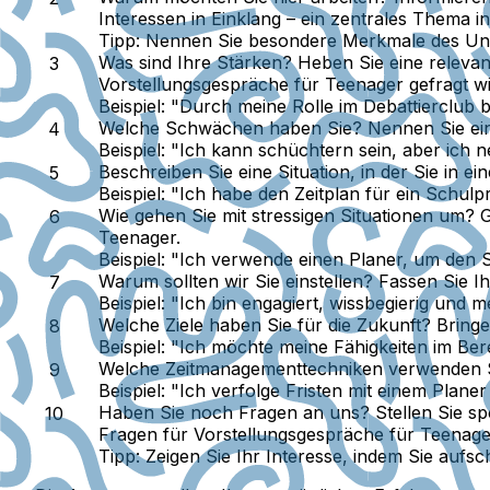
Interessen in Einklang – ein zentrales Thema 
Tipp:
Nennen Sie besondere Merkmale des Unte
Was sind Ihre Stärken?
Heben Sie eine relevant
Vorstellungsgespräche für Teenager gefragt wi
Beispiel:
"Durch meine Rolle im Debattierclub b
Welche Schwächen haben Sie?
Nennen Sie ein
Beispiel:
"Ich kann schüchtern sein, aber ich 
Beschreiben Sie eine Situation, in der Sie in 
Beispiel:
"Ich habe den Zeitplan für ein Schulpro
Wie gehen Sie mit stressigen Situationen um?
G
Teenager.
Beispiel:
"Ich verwende einen Planer, um den Str
Warum sollten wir Sie einstellen?
Fassen Sie Ih
Beispiel:
"Ich bin engagiert, wissbegierig und 
Welche Ziele haben Sie für die Zukunft?
Bringen
Beispiel:
"Ich möchte meine Fähigkeiten im Bere
Welche Zeitmanagementtechniken verwenden 
Beispiel:
"Ich verfolge Fristen mit einem Planer 
Haben Sie noch Fragen an uns?
Stellen Sie sp
Fragen für Vorstellungsgespräche für Teenage
Tipp:
Zeigen Sie Ihr Interesse, indem Sie aufsc