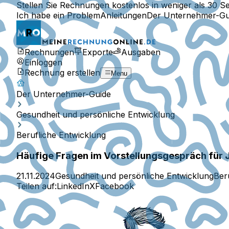
Stellen Sie Rechnungen kostenlos in weniger als 30 S
Ich habe ein Problem
Anleitungen
Der Unternehmer-Gu
Rechnungen
Exporte
Ausgaben
Einloggen
Rechnung erstellen
Menu
Der Unternehmer-Guide
Gesundheit und persönliche Entwicklung
Berufliche Entwicklung
Häufige Fragen im Vorstellungsgespräch für 
21.11.2024
Gesundheit und persönliche Entwicklung
Ber
Teilen auf:
LinkedIn
X
Facebook