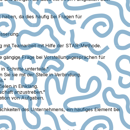
t haben, da dies häufig bei Fragen für
esserung.
g mit Teamarbeit mit Hilfe der STAR-Methode.
ne gängige Frage bei Vorstellungsgesprächen für
 Schritte unterteile."
ie sie mit der Stelle in Verbindung.
s."
Zielen in Einklang.
schaft anzustreben."
ation von Aufgaben.
lichkeiten des Unternehmens, ein häufiges Element bei