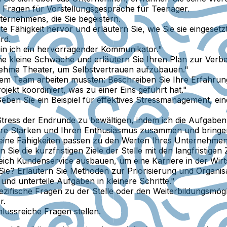
in Fragen für Vorstellungsgespräche für Teenager.
rnehmens, die Sie begeistern.
e Fähigkeit hervor und erläutern Sie, wie Sie sie eingesetz
rd.
in ich ein hervorragender Kommunikator."
e kleine Schwäche und erläutern Sie Ihren Plan zur Verb
nehme Theater, um Selbstvertrauen aufzubauen."
einem Team arbeiten mussten:
Beschreiben Sie Ihre Erfahrun
jekt koordiniert, was zu einer Eins geführt hat."
eben Sie ein Beispiel für effektives Stressmanagement, ei
ess der Endrunde zu bewältigen, indem ich die Aufgaben in
re Stärken und Ihren Enthusiasmus zusammen und bringen S
meine Fähigkeiten passen zu den Werten Ihres Unternehmen
 Sie die kurzfristigen Ziele der Stelle mit den langfristigen 
ich Kundenservice ausbauen, um eine Karriere in der Wirt
Sie?
Erläutern Sie Methoden zur Priorisierung und Organis
und unterteile Aufgaben in kleinere Schritte."
ezifische Fragen zu der Stelle oder den Weiterbildungsmög
r.
hlussreiche Fragen stellen.