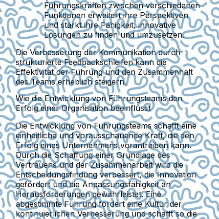
Führungskräften zwischen verschiedenen
Funktionen erweitert ihre Perspektiven
und stärkt ihre Fähigkeit, innovative
Lösungen zu finden und umzusetzen.
Die Verbesserung der Kommunikation durch
strukturierte Feedbackschleifen kann die
Effektivität der Führung und den Zusammenhalt
des Teams erheblich steigern.
Wie die Entwicklung von Führungsteams den
Erfolg einer Organisation beeinflusst
Die Entwicklung von Führungsteams schafft eine
einheitliche und vorausschauende Kraft, die den
Erfolg eines Unternehmens vorantreiben kann.
Durch die Schaffung einer Grundlage des
Vertrauens und der Zusammenarbeit wird die
Entscheidungsfindung verbessert, die Innovation
gefördert und die Anpassungsfähigkeit an
Herausforderungen gewährleistet. Eine
abgestimmte Führung fördert eine Kultur der
kontinuierlichen Verbesserung und schafft so die