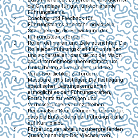
die Grundlage für gut funktionierende
Führungsteams.
Coaching und Feedback für
Führungsteams anbieten:
Individuelle
Sitzungen, die die Entwicklung der
Führungsteams fördern.
Rollen definieren und Ziele ausrichten:
Die
Rolle jeder Führungskraft klar umreißen
und sicherstellen, dass sie mit der Vision
des Unternehmens übereinstimmt, um
Unklarheiten zu verringern und die
Verantwortlichkeit zu fördern.
Messbare KPIs festlegen:
Die Festlegung
spezifischer Leistungskennzahlen
ermöglicht es den Führungskräften,
Fortschritte zu verfolgen und
Verbesserungen voranzutreiben.
Regelmäßige Beurteilungen sorgen dafür,
dass die Entwicklung der Führungskräfte
auf Kurs bleibt.
Förderung der abteilungsübergreifenden
Zusammenarbeit:
Der Wechsel von