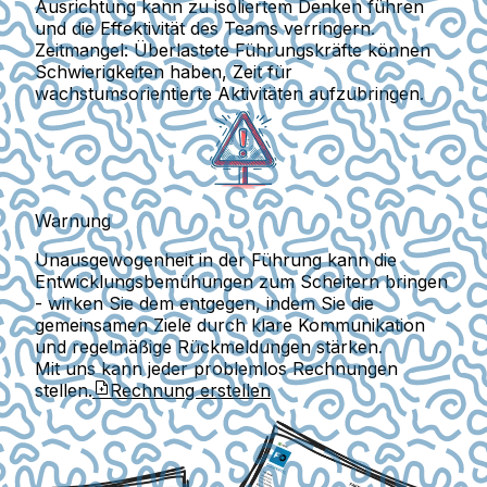
Ausrichtung kann zu isoliertem Denken führen
und die Effektivität des Teams verringern.
Zeitmangel:
Überlastete Führungskräfte können
Schwierigkeiten haben, Zeit für
wachstumsorientierte Aktivitäten aufzubringen.
Warnung
Unausgewogenheit in der Führung kann die
Entwicklungsbemühungen zum Scheitern bringen
- wirken Sie dem entgegen, indem Sie die
gemeinsamen Ziele durch klare Kommunikation
und regelmäßige Rückmeldungen stärken.
Mit uns kann jeder problemlos Rechnungen
stellen.
Rechnung erstellen