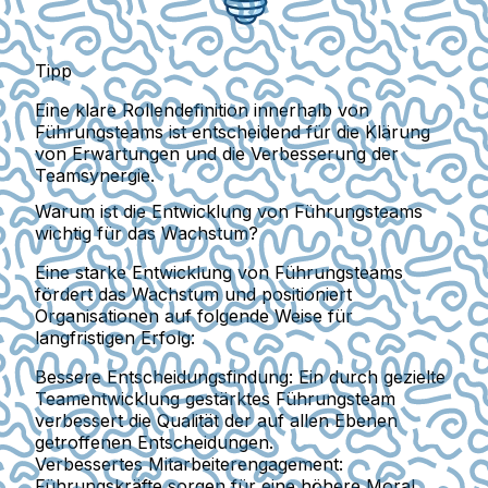
Tipp
Eine klare Rollendefinition innerhalb von
Führungsteams ist entscheidend für die Klärung
von Erwartungen und die Verbesserung der
Teamsynergie.
Warum ist die Entwicklung von Führungsteams
wichtig für das Wachstum?
Eine starke Entwicklung von Führungsteams
fördert das Wachstum und positioniert
Organisationen auf folgende Weise für
langfristigen Erfolg:
Bessere Entscheidungsfindung:
Ein durch gezielte
Teamentwicklung gestärktes Führungsteam
verbessert die Qualität der auf allen Ebenen
getroffenen Entscheidungen.
Verbessertes Mitarbeiterengagement:
Führungskräfte sorgen für eine höhere Moral,