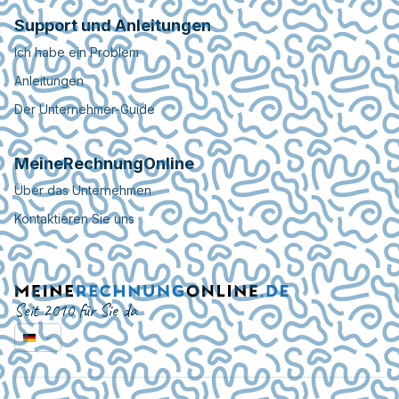
Support und Anleitungen
Ich habe ein Problem
Anleitungen
Der Unternehmer-Guide
MeineRechnungOnline
Über das Unternehmen
Kontaktieren Sie uns
Seit 2010 für Sie da