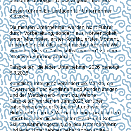
und ohne unnötigen Druck angehen können.
Besser führen: Ein Leitfaden für Unternehmer
8.3.2026
Die meisten Unternehmer werden nicht Führer
durch Vorbereitung, sondern aus Notwendigkeit—
erster Mitarbeiter, erster Konflikt, erster Moment,
in dem Sie nicht alles selbst machen können. Wie
wechseln Sie von "alles selbst machen" zu einer
effektiven Führung anderer?
Fähigkeiten, die jeder Unternehmer 2026 benötigt
8.3.2026
Künstliche Intelligenz verändert die Märkte, die
Erwartungen der Kundinnen und Kunden steigen
und der Wettbewerb nimmt zu. Welche
Fähigkeiten werden im Jahr 2026 darüber
entscheiden, wer erfolgreich ist und wer ins
Hintertreffen gerät? Wir haben einen praktischen
Überblick über die wichtigsten Hard- und Soft
Skills zusammengestellt, die jede Unternehmerin
und jeder Unternehmer beherrschen sollte –