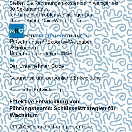
Stellen Sie Rechnungen kostenlos in weniger als
30 Sekunden aus.
Ich habe ein Problem
Anleitungen
Der
Unternehmer-Guide
Wörterbuch
Rechnungen
Exporte
Ausgaben
Einloggen
Rechnung erstellen
Menu
Der Unternehmer-Guide
Gesundheit und persönliche Entwicklung
Berufliche Entwicklung
Effektive Entwicklung von
Führungsteams: Schlüsselstrategien für
Wachstum
13.1.2025
Gesundheit und persönliche