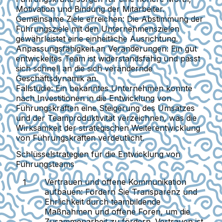
Motivation und Bindung der Mitarbeiter.
Gemeinsame Ziele erreichen:
Die Abstimmung der
Führungsziele mit den Unternehmenszielen
gewährleistet eine einheitliche Ausrichtung.
Anpassungsfähigkeit an Veränderungen:
Ein gut
entwickeltes Team ist widerstandsfähig und passt
sich schnell an die sich verändernde
Geschäftsdynamik an.
Fallstudie:
Ein bekanntes Unternehmen konnte
nach Investitionen in die Entwicklung von
Führungskräften eine Steigerung des Umsatzes
und der Teamproduktivität verzeichnen, was die
Wirksamkeit der strategischen Weiterentwicklung
von Führungskräften verdeutlicht.
Schlüsselstrategien für die Entwicklung von
Führungsteams
Vertrauen und offene Kommunikation
aufbauen:
Fördern Sie Transparenz und
Ehrlichkeit durch teambildende
Maßnahmen und offene Foren, um die
Zusammenarbeit zu fördern. Vertrauen ist