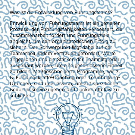
Was ist die Entwicklung von Führungsteams?
Entwicklung von Führungsteams ist ein gezielter
Prozess, der Führungsfähigkeiten verbessert, die
Zusammenarbeit fördert und Führungsziele
angleicht, um den organisatorischen Erfolg zu
sichern. Der Schwerpunkt liegt dabei auf der
Teamarbeit, indem Vertrauen gefördert, Werte
angeglichen und die Stärken der Teammitglieder
ausgebaut werden, um eine geschlossene Einheit
zu bilden. Maßgeschneiderte Programme, wie z.
B. Führungskräfte-Coaching oder Teambuilding-
Übungen, sind unerlässlich, um auf spezifische
Bedürfnisse einzugehen und Lücken effektiv zu
schließen.