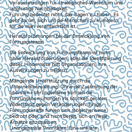
Voraussetzungen für strategisches Wachstum und
langfristige Nachhaltigkeit.
Führung bedeutet nicht, das Sagen zu haben. Es
geht darum, sich um die Menschen zu kümmern,
für die man verantwortlich ist.
Herausforderungen bei der Entwicklung von
Führungsteams
Die Entwicklung von Führungsteams ist nicht
ohne Herausforderungen, aber die Identifizierung
dieser Hindernisse hilft Organisationen, ihre
Auswirkungen zu mildern:
Mangelnde Unterstützung durch die
Unternehmensleitung:
Ohne die Zustimmung der
obersten Führungsebene können die
Führungsbemühungen ins Stocken geraten.
Widerstand gegen Veränderungen:
Einige
Führungskräfte fühlen sich möglicherweise
bedroht oder sind nicht bereit, sich an neue
Ansätze anzupassen.
Unangepasste Prioritäten:
Eine unklare