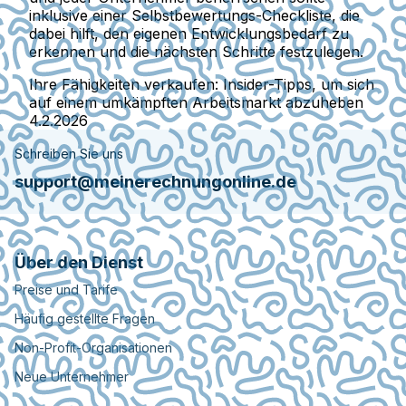
inklusive einer Selbstbewertungs-Checkliste, die
dabei hilft, den eigenen Entwicklungsbedarf zu
erkennen und die nächsten Schritte festzulegen.
Ihre Fähigkeiten verkaufen: Insider-Tipps, um sich
auf einem umkämpften Arbeitsmarkt abzuheben
4.2.2026
Schreiben Sie uns
support@meinerechnungonline.de
Über den Dienst
Preise und Tarife
Häufig gestellte Fragen
Non-Profit-Organisationen
Neue Unternehmer