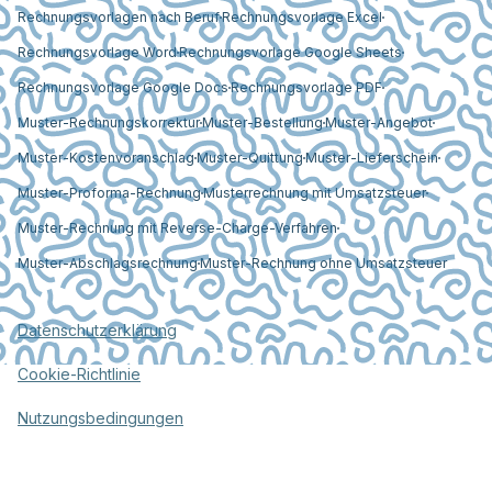
Rechnungsvorlagen nach Beruf
Rechnungsvorlage Excel
Rechnungsvorlage Word
Rechnungsvorlage Google Sheets
Rechnungsvorlage Google Docs
Rechnungsvorlage PDF
Muster-Rechnungskorrektur
Muster-Bestellung
Muster-Angebot
Muster-Kostenvoranschlag
Muster-Quittung
Muster-Lieferschein
Muster-Proforma-Rechnung
Musterrechnung mit Umsatzsteuer
Muster-Rechnung mit Reverse-Charge-Verfahren
Muster-Abschlagsrechnung
Muster-Rechnung ohne Umsatzsteuer
Datenschutzerklärung
Cookie-Richtlinie
Nutzungsbedingungen