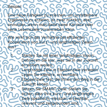
Beispiel
Eine neue Fähigkeit zu erlernen, um unmittelbare
Ergebnisse zu erzielen, ist zwar nützlich, aber
sinnvoller, wenn man damit seine Karriere oder
seine Lebensziele vorantreiben kann.
Wie wirkt sich das Verhältnis bei effizienter
Kooperation von kurz- und langfristigen Zielen
aus?
Starten Sie mit einer langfristigen Vision
:
Definieren Sie klar, was Sie in der Zukunft
erreichen wollen.
Langfristige Ziele in Etappenziele zerlegen
:
Legen Sie kleinere, erreichbare
Etappenziele fest, die Ihnen den Weg in die
Zukunft ebnen.
Setzen Sie SMART-Ziele
: Stellen Sie
sicher, dass Ihre kurz- und langfristigen
Ziele spezifisch, messbar, erreichbar,
relevant und zeitgebunden sind.