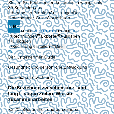
Stellen Sie Rechnungen kostenlos in weniger als
30 Sekunden aus.
Ich habe ein Problem
Anleitungen
Der
Unternehmer-Guide
Wörterbuch
Rechnungen
Exporte
Ausgaben
Einloggen
Rechnung erstellen
Menu
Der Unternehmer-Guide
Gesundheit und persönliche Entwicklung
Berufliche Entwicklung
Die Beziehung zwischen kurz- und
langfristigen Zielen: Wie sie
zusammenarbeiten
7.3.2025
Gesundheit und persönliche