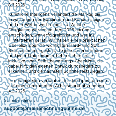
8.3.2026
Künstliche Intelligenz verändert die Märkte, die
Erwartungen der Kundinnen und Kunden steigen
und der Wettbewerb nimmt zu. Welche
Fähigkeiten werden im Jahr 2026 darüber
entscheiden, wer erfolgreich ist und wer ins
Hintertreffen gerät? Wir haben einen praktischen
Überblick über die wichtigsten Hard- und Soft
Skills zusammengestellt, die jede Unternehmerin
und jeder Unternehmer beherrschen sollte –
inklusive einer Selbstbewertungs-Checkliste, die
dabei hilft, den eigenen Entwicklungsbedarf zu
erkennen und die nächsten Schritte festzulegen.
Ihre Fähigkeiten verkaufen: Insider-Tipps, um sich
auf einem umkämpften Arbeitsmarkt abzuheben
4.2.2026
Schreiben Sie uns
support@meinerechnungonline.de