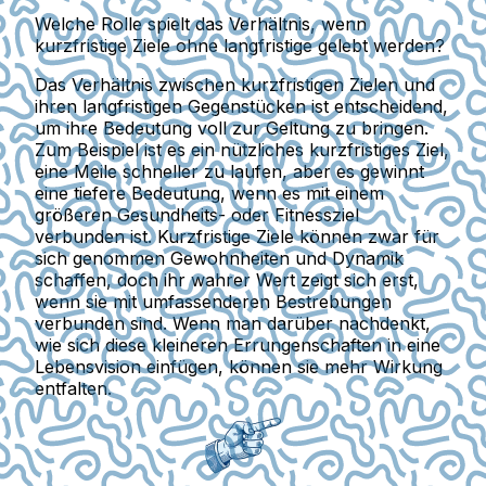
Welche Rolle spielt das Verhältnis, wenn
kurzfristige Ziele ohne langfristige gelebt werden?
Das Verhältnis zwischen kurzfristigen Zielen und
ihren langfristigen Gegenstücken ist entscheidend,
um ihre Bedeutung voll zur Geltung zu bringen.
Zum Beispiel ist es ein nützliches kurzfristiges Ziel,
eine Meile schneller zu laufen, aber es gewinnt
eine tiefere Bedeutung, wenn es mit einem
größeren Gesundheits- oder Fitnessziel
verbunden ist. Kurzfristige Ziele können zwar für
sich genommen Gewohnheiten und Dynamik
schaffen, doch ihr wahrer Wert zeigt sich erst,
wenn sie mit umfassenderen Bestrebungen
verbunden sind. Wenn man darüber nachdenkt,
wie sich diese kleineren Errungenschaften in eine
Lebensvision einfügen, können sie mehr Wirkung
entfalten.