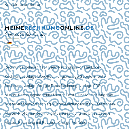
Kontaktieren Sie uns
Seit 2010 für Sie da
Rechnungsvorlagen nach Beruf
Rechnungsvorlage Excel
Rechnungsvorlage Word
Rechnungsvorlage Google Sheets
Rechnungsvorlage Google Docs
Rechnungsvorlage PDF
Muster-Rechnungskorrektur
Muster-Bestellung
Muster-Angebot
Muster-Kostenvoranschlag
Muster-Quittung
Muster-Lieferschein
Muster-Proforma-Rechnung
Musterrechnung mit Umsatzsteuer
Muster-Rechnung mit Reverse-Charge-Verfahren