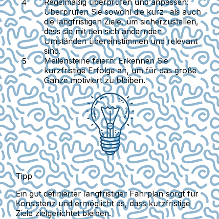
Regelmäßig überprüfen und anpassen
:
Überprüfen Sie sowohl die kurz- als auch
die langfristigen Ziele, um sicherzustellen,
dass sie mit den sich ändernden
Umständen übereinstimmen und relevant
sind.
Meilensteine feiern
: Erkennen Sie
kurzfristige Erfolge an, um für das große
Ganze motiviert zu bleiben.
Tipp
Ein gut definierter langfristiger Fahrplan sorgt für
Konsistenz und ermöglicht es, dass kurzfristige
Ziele zielgerichtet bleiben.