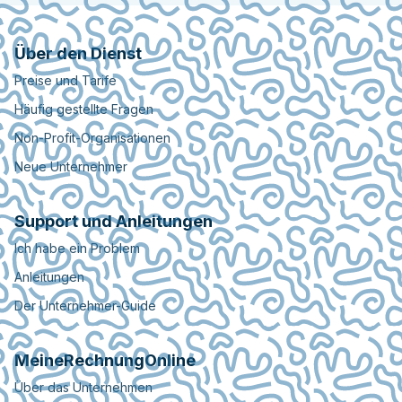
Über den Dienst
Preise und Tarife
Häufig gestellte Fragen
Non-Profit-Organisationen
Neue Unternehmer
Support und Anleitungen
Ich habe ein Problem
Anleitungen
Der Unternehmer-Guide
MeineRechnungOnline
Über das Unternehmen