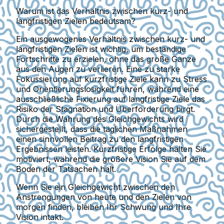
Warum ist das Verhältnis zwischen kurz- und
langfristigen Zielen bedeutsam?
Ein ausgewogenes Verhältnis zwischen kurz- und
langfristigen Zielen ist wichtig, um beständige
Fortschritte zu erzielen, ohne das große Ganze
aus den Augen zu verlieren. Eine zu starke
Fokussierung auf kurzfristige Ziele kann zu Stress
und Orientierungslosigkeit führen, während eine
ausschließliche Fixierung auf langfristige Ziele das
Risiko der Stagnation und Überforderung birgt.
Durch die Wahrung des Gleichgewichts wird
sichergestellt, dass die täglichen Maßnahmen
einen sinnvollen Beitrag zu den langfristigen
Ergebnissen leisten. Kurzfristige Erfolge halten Sie
motiviert, während die größere Vision Sie auf dem
Boden der Tatsachen hält.
Wenn Sie ein Gleichgewicht zwischen den
Anstrengungen von heute und den Zielen von
morgen finden, bleiben Ihr Schwung und Ihre
Vision intakt.