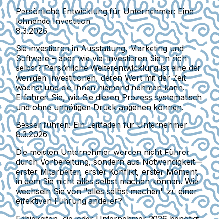
Persönliche Entwicklung für Unternehmer: Eine
lohnende Investition
8.3.2026
Sie investieren in Ausstattung, Marketing und
Software – aber wie viel investieren Sie in sich
selbst? Persönliche Weiterentwicklung ist eine der
wenigen Investitionen, deren Wert mit der Zeit
wächst und die Ihnen niemand nehmen kann.
Erfahren Sie, wie Sie diesen Prozess systematisch
und ohne unnötigen Druck angehen können.
Besser führen: Ein Leitfaden für Unternehmer
8.3.2026
Die meisten Unternehmer werden nicht Führer
durch Vorbereitung, sondern aus Notwendigkeit—
erster Mitarbeiter, erster Konflikt, erster Moment,
in dem Sie nicht alles selbst machen können. Wie
wechseln Sie von "alles selbst machen" zu einer
effektiven Führung anderer?
Fähigkeiten, die jeder Unternehmer 2026 benötigt