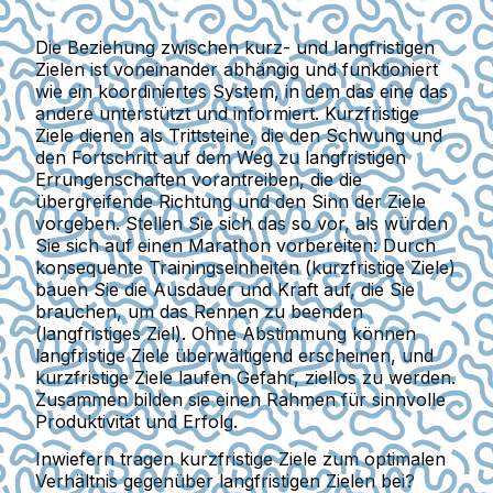
Die Beziehung zwischen kurz- und langfristigen
Zielen ist voneinander abhängig und funktioniert
wie ein koordiniertes System, in dem das eine das
andere unterstützt und informiert. Kurzfristige
Ziele dienen als Trittsteine, die den Schwung und
den Fortschritt auf dem Weg zu langfristigen
Errungenschaften vorantreiben, die die
übergreifende Richtung und den Sinn der Ziele
vorgeben. Stellen Sie sich das so vor, als würden
Sie sich auf einen Marathon vorbereiten: Durch
konsequente Trainingseinheiten (kurzfristige Ziele)
bauen Sie die Ausdauer und Kraft auf, die Sie
brauchen, um das Rennen zu beenden
(langfristiges Ziel). Ohne Abstimmung können
langfristige Ziele überwältigend erscheinen, und
kurzfristige Ziele laufen Gefahr, ziellos zu werden.
Zusammen bilden sie einen Rahmen für sinnvolle
Produktivität und Erfolg.
Inwiefern tragen kurzfristige Ziele zum optimalen
Verhältnis gegenüber langfristigen Zielen bei?