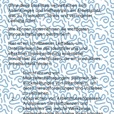
Ohne diese Essentials vervielfachen sich
Ablenkungen und Ineffizienzen am Arbeitsplatz,
was zu Frustration, Stress und verringerter
Leistung führt.
Wie können Unternehmen die wichtigsten
Büroausstattungen bestimmen?
Hier ist ein schrittweiser Leitfaden, um
Unternehmen bei der Identifizierung und
effektiven Implementierung essentieller
Büroartikel zu unterstützen, die ein produktives
Arbeitsumfeld fördern:
Durchführung von
Mitarbeiterbefragungen
: Sammeln Sie
Rückmeldungen von Mitarbeitern, um
deren Herausforderungen und Vorlieben
zu verstehen.
Ansprechen von Arbeitsflussengpässen
:
Analysieren Sie Ineffizienzen und
bestimmen Sie, welche Werkzeuge
wiederkehrende Probleme lösen könnten.