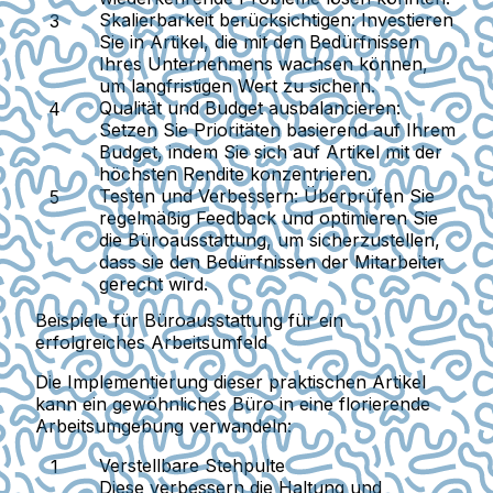
Skalierbarkeit berücksichtigen
: Investieren
Sie in Artikel, die mit den Bedürfnissen
Ihres Unternehmens wachsen können,
um langfristigen Wert zu sichern.
Qualität und Budget ausbalancieren
:
Setzen Sie Prioritäten basierend auf Ihrem
Budget, indem Sie sich auf Artikel mit der
höchsten Rendite konzentrieren.
Testen und Verbessern
: Überprüfen Sie
regelmäßig Feedback und optimieren Sie
die Büroausstattung, um sicherzustellen,
dass sie den Bedürfnissen der Mitarbeiter
gerecht wird.
Beispiele für Büroausstattung für ein
erfolgreiches Arbeitsumfeld
Die Implementierung dieser praktischen Artikel
kann ein gewöhnliches Büro in eine florierende
Arbeitsumgebung verwandeln:
Verstellbare Stehpulte
Diese verbessern die Haltung und