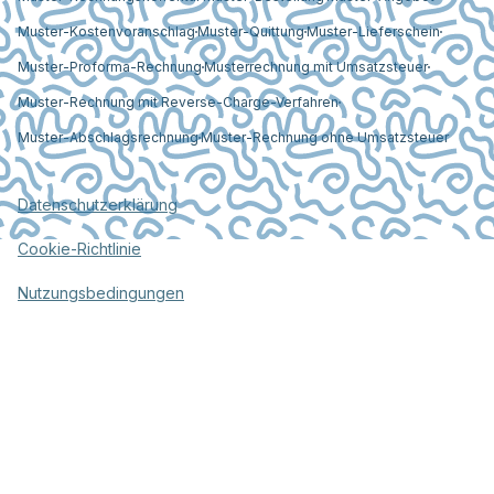
Muster-Kostenvoranschlag
Muster-Quittung
Muster-Lieferschein
Muster-Proforma-Rechnung
Musterrechnung mit Umsatzsteuer
Muster-Rechnung mit Reverse-Charge-Verfahren
Muster-Abschlagsrechnung
Muster-Rechnung ohne Umsatzsteuer
Datenschutzerklärung
Cookie-Richtlinie
Nutzungsbedingungen