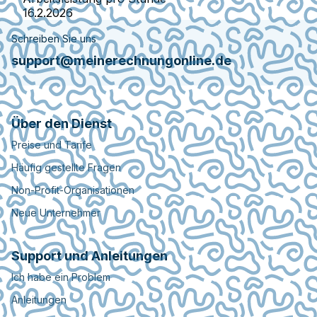
16.2.2026
Schreiben Sie uns
support@meinerechnungonline.de
Über den Dienst
Preise und Tarife
Häufig gestellte Fragen
Non-Profit-Organisationen
Neue Unternehmer
Support und Anleitungen
Ich habe ein Problem
Anleitungen