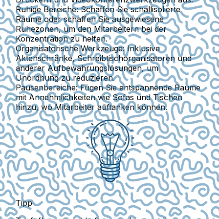
Ruhige Bereiche
: Schaffen Sie schallisolierte
Räume oder schaffen Sie ausgewiesene
Ruhezonen, um den Mitarbeitern bei der
Konzentration zu helfen.
Organisatorische Werkzeuge
: Inklusive
Aktenschränke, Schreibtischorganisatoren und
anderer Aufbewahrungslösungen, um
Unordnung zu reduzieren.
Pausenbereiche
: Fügen Sie entspannende Räume
mit Annehmlichkeiten wie Sofas und Tischen
hinzu, wo Mitarbeiter auftanken können.
Tipp