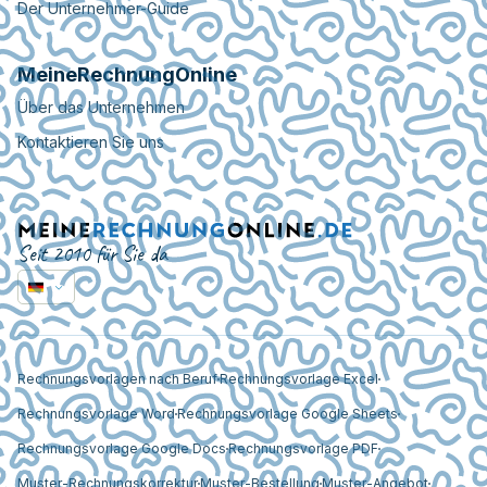
Der Unternehmer-Guide
MeineRechnungOnline
Über das Unternehmen
Kontaktieren Sie uns
Seit 2010 für Sie da
Rechnungsvorlagen nach Beruf
Rechnungsvorlage Excel
Rechnungsvorlage Word
Rechnungsvorlage Google Sheets
Rechnungsvorlage Google Docs
Rechnungsvorlage PDF
Muster-Rechnungskorrektur
Muster-Bestellung
Muster-Angebot