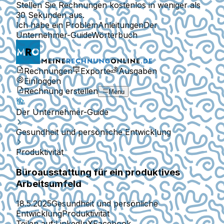
Stellen Sie Rechnungen kostenlos in weniger als
30 Sekunden aus.
Ich habe ein Problem
Anleitungen
Der
Unternehmer-Guide
Wörterbuch
Rechnungen
Exporte
Ausgaben
Einloggen
Rechnung erstellen
Menu
Der Unternehmer-Guide
Gesundheit und persönliche Entwicklung
Produktivität
Büroausstattung für ein produktives
Arbeitsumfeld
18.5.2025
Gesundheit und persönliche
Entwicklung
Produktivität
Teilen auf:
LinkedIn
X
Facebook