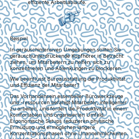
effiziente Arbeitsabläufe.
Beispiel
In geräuschintensiven Umgebungen sollten Sie
geräuschunterdrückende Kopfhörer in Betracht
ziehen, um Mitarbeitern zu helfen, sich zu
konzentrieren und Ablenkungen zu blockieren.
Wie beeinflusst Büroausstattung die Produktivität
und Effizienz der Mitarbeiter?
Das Vorhandensein essentieller Bürowerkzeuge
und -ressourcen befähigt Mitarbeiter, intelligenter
zu arbeiten, und fördert die Produktivität in einem
komfortablen und organisierten Umfeld.
Ergonomische Setups reduzieren physische
Ermüdung und ermöglichen längere
Konzentrationsphasen ohne Unannehmlichkeiten.