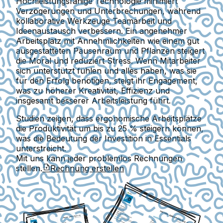
Hochleistungsfähige Technologie minimiert
Verzögerungen und Unterbrechungen, während
kollaborative Werkzeuge Teamarbeit und
Ideenaustausch verbessern. Ein angenehmer
Arbeitsplatz mit Annehmlichkeiten wie einem gut
ausgestatteten Pausenraum und Pflanzen steigert
die Moral und reduziert Stress. Wenn Mitarbeiter
sich unterstützt fühlen und alles haben, was sie
für den Erfolg benötigen, steigt ihr Engagement,
was zu höherer Kreativität, Effizienz und
insgesamt besserer Arbeitsleistung führt.
Studien zeigen, dass ergonomische Arbeitsplätze
die Produktivität um bis zu 25 % steigern können,
was die Bedeutung der Investition in Essentials
unterstreicht.
Mit uns kann jeder problemlos Rechnungen
stellen.
Rechnung erstellen