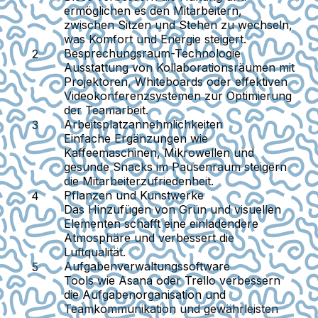
ermöglichen es den Mitarbeitern,
zwischen Sitzen und Stehen zu wechseln,
was Komfort und Energie steigert.
Besprechungsraum-Technologie
Ausstattung von Kollaborationsräumen mit
Projektoren, Whiteboards oder effektiven
Videokonferenzsystemen zur Optimierung
der Teamarbeit.
Arbeitsplatzannehmlichkeiten
Einfache Ergänzungen wie
Kaffeemaschinen, Mikrowellen und
gesunde Snacks im Pausenraum steigern
die Mitarbeiterzufriedenheit.
Pflanzen und Kunstwerke
Das Hinzufügen von Grün und visuellen
Elementen schafft eine einladendere
Atmosphäre und verbessert die
Luftqualität.
Aufgabenverwaltungssoftware
Tools wie Asana oder Trello verbessern
die Aufgabenorganisation und
Teamkommunikation und gewährleisten