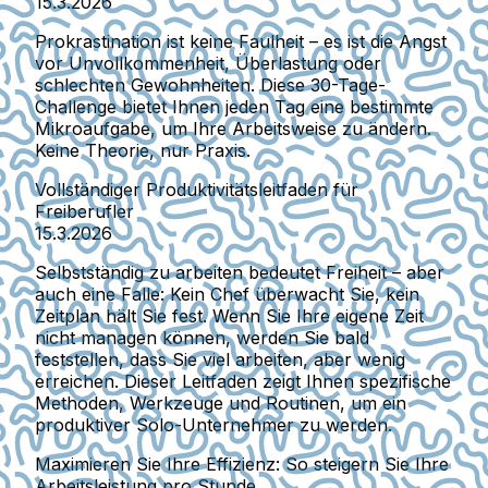
15.3.2026
Prokrastination ist keine Faulheit – es ist die Angst
vor Unvollkommenheit, Überlastung oder
schlechten Gewohnheiten. Diese 30-Tage-
Challenge bietet Ihnen jeden Tag eine bestimmte
Mikroaufgabe, um Ihre Arbeitsweise zu ändern.
Keine Theorie, nur Praxis.
Vollständiger Produktivitätsleitfaden für
Freiberufler
15.3.2026
Selbstständig zu arbeiten bedeutet Freiheit – aber
auch eine Falle: Kein Chef überwacht Sie, kein
Zeitplan hält Sie fest. Wenn Sie Ihre eigene Zeit
nicht managen können, werden Sie bald
feststellen, dass Sie viel arbeiten, aber wenig
erreichen. Dieser Leitfaden zeigt Ihnen spezifische
Methoden, Werkzeuge und Routinen, um ein
produktiver Solo-Unternehmer zu werden.
Maximieren Sie Ihre Effizienz: So steigern Sie Ihre
Arbeitsleistung pro Stunde