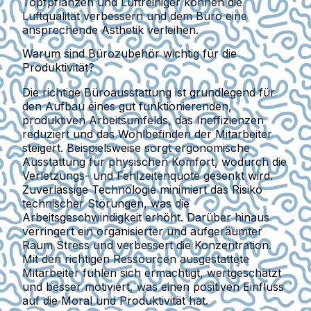
Topfpflanzen und Luftreiniger können die
Luftqualität verbessern und dem Büro eine
ansprechende Ästhetik verleihen.
Warum sind Bürozubehör wichtig für die
Produktivität?
Die richtige Büroausstattung ist grundlegend für
den Aufbau eines gut funktionierenden,
produktiven Arbeitsumfelds, das Ineffizienzen
reduziert und das Wohlbefinden der Mitarbeiter
steigert. Beispielsweise sorgt ergonomische
Ausstattung für physischen Komfort, wodurch die
Verletzungs- und Fehlzeitenquote gesenkt wird.
Zuverlässige Technologie minimiert das Risiko
technischer Störungen, was die
Arbeitsgeschwindigkeit erhöht. Darüber hinaus
verringert ein organisierter und aufgeräumter
Raum Stress und verbessert die Konzentration.
Mit den richtigen Ressourcen ausgestattete
Mitarbeiter fühlen sich ermächtigt, wertgeschätzt
und besser motiviert, was einen positiven Einfluss
auf die Moral und Produktivität hat.