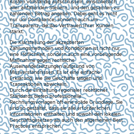
Kosten vollständig aufschlüsseln, einschließlich
aller anfallenden Steuern, und den gesamten zu
zahlenden Betrag angeben. Dabei geht es nicht
nur um Compliance, sondern auch um
Transparenz, die das Vertrauen Ihrer Kunden
stärkt.
Die Klarstellung der akzeptierten
Zahlungsmethoden und Konditionen
ist nicht nur
eine Höflichkeit, sondern auch eine vorbeugende
Maßnahme gegen rechtliche
Auseinandersetzungen aufgrund von
Missverständnissen. Es ist eine einfache
Erklärung, wie Sie Geschäfte tätigen und
Transaktionen abwickeln.
Durch die Einhaltung regionaler rechtlicher
Standards bieten
professionelle
Rechnungsvorlagen
oft eine solide Grundlage. Sie
sind so gestaltet, dass sie alle erforderlichen
Informationen enthalten und sowohl den lokalen
Geschäftsgesetzen als auch den allgemeinen Best
Practices entsprechen.