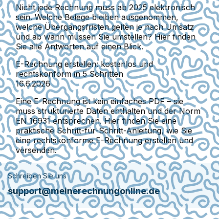
Nicht jede Rechnung muss ab 2025 elektronisch
sein. Welche Belege bleiben ausgenommen,
welche Übergangsfristen gelten je nach Umsatz
und ab wann müssen Sie umstellen? Hier finden
Sie alle Antworten auf einen Blick.
E-Rechnung erstellen: kostenlos und
rechtskonform in 5 Schritten
16.6.2026
Eine E-Rechnung ist kein einfaches PDF – sie
muss strukturierte Daten enthalten und der Norm
EN 16931 entsprechen. Hier finden Sie eine
praktische Schritt-für-Schritt-Anleitung, wie Sie
eine rechtskonforme E-Rechnung erstellen und
versenden.
Schreiben Sie uns
support@meinerechnungonline.de