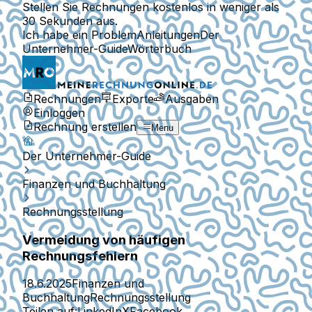
Stellen Sie Rechnungen kostenlos in weniger als
30 Sekunden aus.
Ich habe ein Problem
Anleitungen
Der
Unternehmer-Guide
Wörterbuch
Rechnungen
Exporte
Ausgaben
Einloggen
Rechnung erstellen
Menu
Der Unternehmer-Guide
Finanzen und Buchhaltung
Rechnungsstellung
Vermeidung von häufigen
Rechnungsfehlern
18.6.2025
Finanzen und
Buchhaltung
Rechnungsstellung
Teilen auf:
LinkedIn
X
Facebook