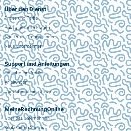
Über den Dienst
Preise und Tarife
Häufig gestellte Fragen
Non-Profit-Organisationen
Neue Unternehmer
Support und Anleitungen
Ich habe ein Problem
Anleitungen
Der Unternehmer-Guide
MeineRechnungOnline
Über das Unternehmen
Kontaktieren Sie uns