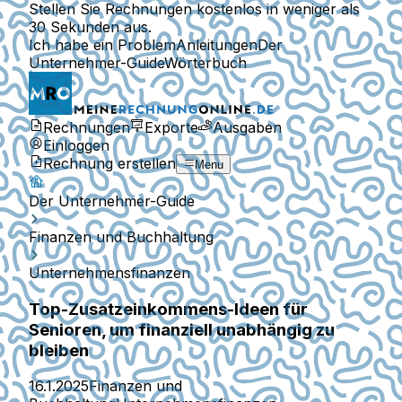
Stellen Sie Rechnungen kostenlos in weniger als
30 Sekunden aus.
Ich habe ein Problem
Anleitungen
Der
Unternehmer-Guide
Wörterbuch
Rechnungen
Exporte
Ausgaben
Einloggen
Rechnung erstellen
Menu
Der Unternehmer-Guide
Finanzen und Buchhaltung
Unternehmensfinanzen
Top-Zusatzeinkommens-Ideen für
Senioren, um finanziell unabhängig zu
bleiben
16.1.2025
Finanzen und