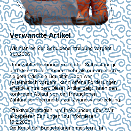
Verwandte Artikel
Wie man bei der Schuldeneintreibung vorgeht
31.3.2026
Unbezahlte Rechnungen sind für Selbstständige
und kleine Unternehmen mehr als nur ärgerlich –
sie gefährden die Liquidität. Doch wer
systematisch vorgeht, kann offene Forderungen
effektiv eintreiben. Dieser Artikel zeigt Ihnen den
konkreten Ablauf von der freundlichen
Zahlungserinnerung bis zur Zwangsvollstreckung.
Effektive Strategien, um Ihre Kunden über 'Wir
akzeptieren Zahlungen' zu informieren
19.2.2026
Die Kunst der Budgetplanung meistern: Ihr