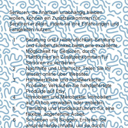
Senioren, die finanziell unabhängig bleiben
wollen, können ein Zusatzeinkommen für
Senioren erzielen, indem sie ihre Erfahrungen und
Fähigkeiten nutzen:
Beratung und Freiberuflichkeit:
Beratung
und Freiberuflichkeit bietet eine exzellente
Möglichkeit für Senioren, durch
Plattformen ein Zusatzeinkommen für
Senioren zu verdienen.
Nachhilfe und Unterricht:
Teilen Sie Ihr
Wissen online über Websites.
Handwerkliche und handwerkliche
Produkte:
Verkaufen Sie handgefertigte
Produkte auf Etsy.
Immobilien und Mietobjekte:
Immobilien
auf Airbnb verwalten oder anbieten.
Tiersitting und Hundeausführen:
für eine
flexible, angenehme Arbeit.
Schreiben und Bloggen:
Erstellen Sie
ansprechende Inhalte, um sie durch