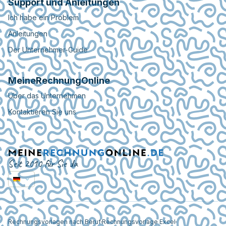
Support und Anleitungen
Ich habe ein Problem
Anleitungen
Der Unternehmer-Guide
MeineRechnungOnline
Über das Unternehmen
Kontaktieren Sie uns
Seit 2010 für Sie da
Rechnungsvorlagen nach Beruf
Rechnungsvorlage Excel