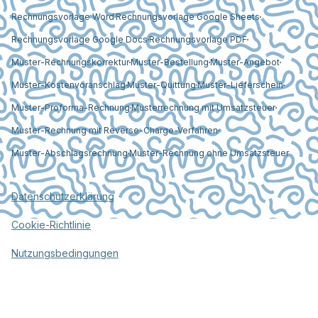
Rechnungsvorlage Word
Rechnungsvorlage Google Sheets
Rechnungsvorlage Google Docs
Rechnungsvorlage PDF
Muster-Rechnungskorrektur
Muster-Bestellung
Muster-Angebot
Muster-Kostenvoranschlag
Muster-Quittung
Muster-Lieferschein
Muster-Proforma-Rechnung
Musterrechnung mit Umsatzsteuer
Muster-Rechnung mit Reverse-Charge-Verfahren
Muster-Abschlagsrechnung
Muster-Rechnung ohne Umsatzsteuer
Datenschutzerklärung
Cookie-Richtlinie
Nutzungsbedingungen