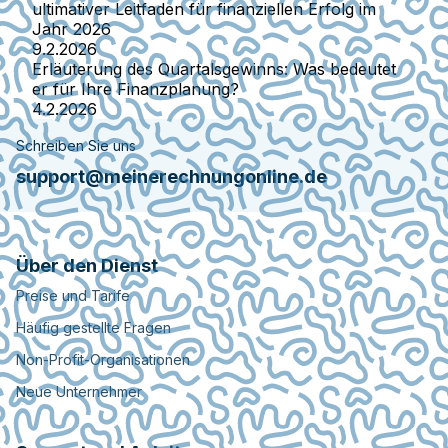
ultimativer Leitfaden für finanziellen Erfolg im
Jahr 2026
9.2.2026
Erläuterung des Quartalsgewinns: Was bedeutet
er für Ihre Finanzplanung?
4.2.2026
Schreiben Sie uns
support@meinerechnungonline.de
Über den Dienst
Preise und Tarife
Häufig gestellte Fragen
Non-Profit-Organisationen
Neue Unternehmer