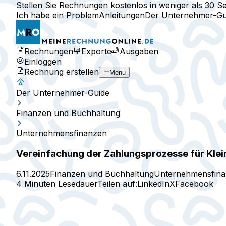
Stellen Sie Rechnungen kostenlos in weniger als 30 S
Ich habe ein Problem
Anleitungen
Der Unternehmer-Gu
Rechnungen
Exporte
Ausgaben
Einloggen
Rechnung erstellen
Menu
Der Unternehmer-Guide
Finanzen und Buchhaltung
Unternehmensfinanzen
Vereinfachung der Zahlungsprozesse für Kle
6.11.2025
Finanzen und Buchhaltung
Unternehmensfin
4 Minuten Lesedauer
Teilen auf:
LinkedIn
X
Facebook