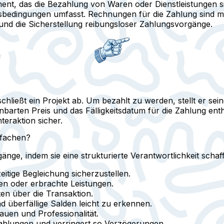
ent, das die Bezahlung von Waren oder Dienstleistungen si
bedingungen umfasst. Rechnungen für die Zahlung sind meh
und die Sicherstellung reibungsloser Zahlungsvorgänge.
r schließt ein Projekt ab. Um bezahlt zu werden, stellt er 
barten Preis und das Fälligkeitsdatum für die Zahlung enth
nteraktion sicher.
nfachen?
nge, indem sie eine strukturierte Verantwortlichkeit schaf
itige Begleichung sicherzustellen.
n oder erbrachte Leistungen.
ten über die Transaktion.
 überfällige Salden leicht zu erkennen.
auen und Professionalität.
ahlungen und verringert so Verzögerungen.