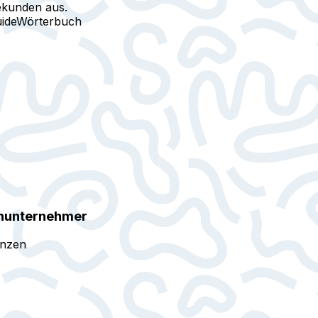
ekunden aus.
ide
Wörterbuch
inunternehmer
anzen