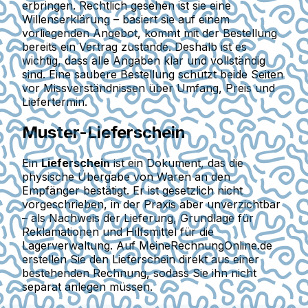
erbringen. Rechtlich gesehen ist sie eine
Willenserklärung – basiert sie auf einem
vorliegenden Angebot, kommt mit der Bestellung
bereits ein Vertrag zustande. Deshalb ist es
wichtig, dass alle Angaben klar und vollständig
sind. Eine saubere Bestellung schützt beide Seiten
vor Missverständnissen über Umfang, Preis und
Liefertermin.
Muster-Lieferschein
Ein
Lieferschein
ist ein Dokument, das die
physische Übergabe von Waren an den
Empfänger bestätigt. Er ist gesetzlich nicht
vorgeschrieben, in der Praxis aber unverzichtbar
– als Nachweis der Lieferung, Grundlage für
Reklamationen und Hilfsmittel für die
Lagerverwaltung. Auf
MeineRechnungOnline.de
erstellen Sie den Lieferschein direkt aus einer
bestehenden Rechnung, sodass Sie ihn nicht
separat anlegen müssen.