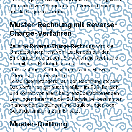
aber negative Beträge aus und verweist eindeutig
auf die Originalrechnung.
Muster-Rechnung mit Reverse-
Charge-Verfahren
Bei einer
Reverse-Charge-Rechnung
wird die
Umsatzsteuerpflicht vom Leistenden auf den
Empfänger übertragen. Sie stellen die Rechnung
nur mit dem Nettobetrag aus – ohne
Umsatzsteuer. Stattdessen muss der Hinweis
„Steuerschuldnerschaft des
Leistungsempfängers" auf der Rechnung stehen.
Das Verfahren gilt ausschließlich im B2B-Bereich
und kommt vor allem bei grenzüberschreitenden
Leistungen innerhalb der EU sowie bei bestimmten
inländischen Leistungen wie Bauleistungen oder
Gebäudereinigung zum Einsatz.
Muster-Quittung