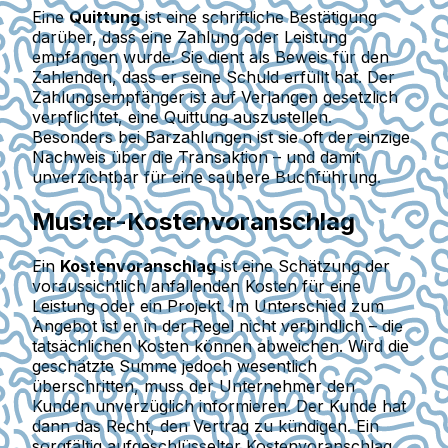
Eine
Quittung
ist eine schriftliche Bestätigung
darüber, dass eine Zahlung oder Leistung
empfangen wurde. Sie dient als Beweis für den
Zahlenden, dass er seine Schuld erfüllt hat. Der
Zahlungsempfänger ist auf Verlangen gesetzlich
verpflichtet, eine Quittung auszustellen.
Besonders bei Barzahlungen ist sie oft der einzige
Nachweis über die Transaktion – und damit
unverzichtbar für eine saubere Buchführung.
Muster-Kostenvoranschlag
Ein
Kostenvoranschlag
ist eine Schätzung der
voraussichtlich anfallenden Kosten für eine
Leistung oder ein Projekt. Im Unterschied zum
Angebot ist er in der Regel nicht verbindlich – die
tatsächlichen Kosten können abweichen. Wird die
geschätzte Summe jedoch wesentlich
überschritten, muss der Unternehmer den
Kunden unverzüglich informieren. Der Kunde hat
dann das Recht, den Vertrag zu kündigen. Ein
sorgfältig aufgeschlüsselter Kostenvoranschlag