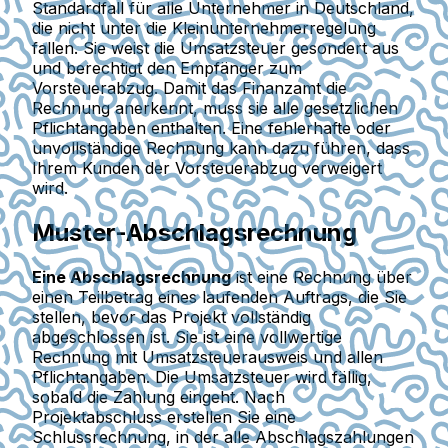
Standardfall für alle Unternehmer in Deutschland,
die nicht unter die Kleinunternehmerregelung
fallen. Sie weist die Umsatzsteuer gesondert aus
und berechtigt den Empfänger zum
Vorsteuerabzug. Damit das Finanzamt die
Rechnung anerkennt, muss sie alle gesetzlichen
Pflichtangaben enthalten. Eine fehlerhafte oder
unvollständige Rechnung kann dazu führen, dass
Ihrem Kunden der Vorsteuerabzug verweigert
wird.
Muster-Abschlagsrechnung
Eine Abschlagsrechnung
ist eine Rechnung über
einen Teilbetrag eines laufenden Auftrags, die Sie
stellen, bevor das Projekt vollständig
abgeschlossen ist. Sie ist eine vollwertige
Rechnung mit Umsatzsteuerausweis und allen
Pflichtangaben. Die Umsatzsteuer wird fällig,
sobald die Zahlung eingeht. Nach
Projektabschluss erstellen Sie eine
Schlussrechnung, in der alle Abschlagszahlungen