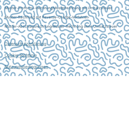
Muster-Proforma-Rechnung
Musterrechnung mit Umsatzsteuer
Muster-Rechnung mit Reverse-Charge-Verfahren
Muster-Abschlagsrechnung
Muster-Rechnung ohne Umsatzsteuer
Datenschutzerklärung
Cookie-Richtlinie
Nutzungsbedingungen