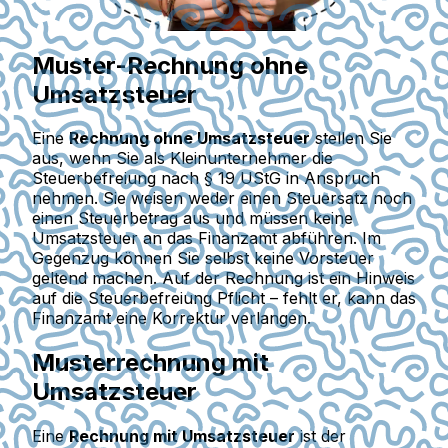
Muster-Rechnung ohne
Umsatzsteuer
Eine
Rechnung ohne Umsatzsteuer
stellen Sie
aus, wenn Sie als Kleinunternehmer die
Steuerbefreiung nach § 19 UStG in Anspruch
nehmen. Sie weisen weder einen Steuersatz noch
einen Steuerbetrag aus und müssen keine
Umsatzsteuer an das Finanzamt abführen. Im
Gegenzug können Sie selbst keine Vorsteuer
geltend machen. Auf der Rechnung ist ein Hinweis
auf die Steuerbefreiung Pflicht – fehlt er, kann das
Finanzamt eine Korrektur verlangen.
Musterrechnung mit
Umsatzsteuer
Eine
Rechnung mit Umsatzsteuer
ist der