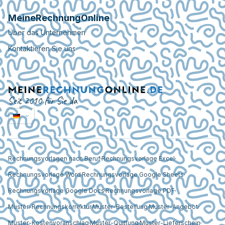
MeineRechnungOnline
Über das Unternehmen
Kontaktieren Sie uns
Seit 2010 für Sie da
Rechnungsvorlagen nach Beruf
Rechnungsvorlage Excel
Rechnungsvorlage Word
Rechnungsvorlage Google Sheets
Rechnungsvorlage Google Docs
Rechnungsvorlage PDF
Muster-Rechnungskorrektur
Muster-Bestellung
Muster-Angebot
Muster-Kostenvoranschlag
Muster-Quittung
Muster-Lieferschein