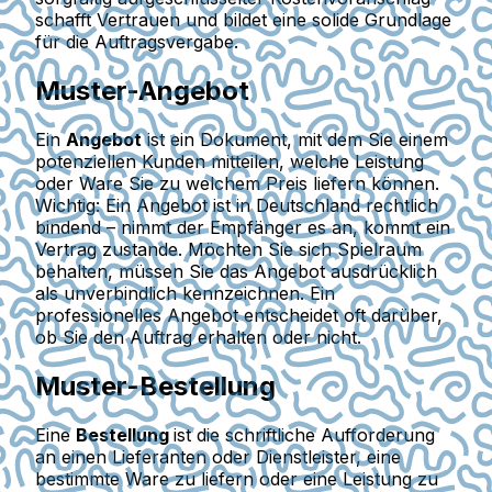
schafft Vertrauen und bildet eine solide Grundlage
für die Auftragsvergabe.
Muster-Angebot
Ein
Angebot
ist ein Dokument, mit dem Sie einem
potenziellen Kunden mitteilen, welche Leistung
oder Ware Sie zu welchem Preis liefern können.
Wichtig: Ein Angebot ist in Deutschland rechtlich
bindend – nimmt der Empfänger es an, kommt ein
Vertrag zustande. Möchten Sie sich Spielraum
behalten, müssen Sie das Angebot ausdrücklich
als unverbindlich kennzeichnen. Ein
professionelles Angebot entscheidet oft darüber,
ob Sie den Auftrag erhalten oder nicht.
Muster-Bestellung
Eine
Bestellung
ist die schriftliche Aufforderung
an einen Lieferanten oder Dienstleister, eine
bestimmte Ware zu liefern oder eine Leistung zu