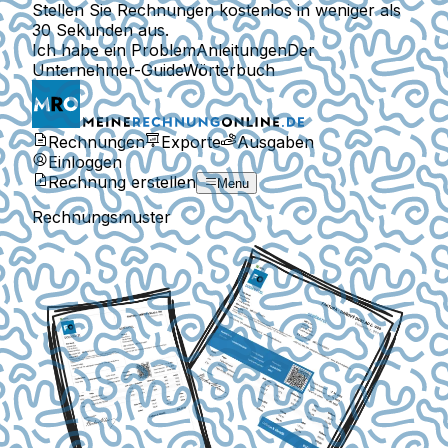
Stellen Sie Rechnungen kostenlos in weniger als
30 Sekunden aus.
Ich habe ein Problem
Anleitungen
Der
Unternehmer-Guide
Wörterbuch
Rechnungen
Exporte
Ausgaben
Einloggen
Rechnung erstellen
Menu
Rechnungsmuster