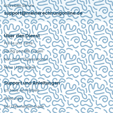
Schreiben Sie uns
support@meinerechnungonline.de
Über den Dienst
Preise und Tarife
Häufig gestellte Fragen
Non-Profit-Organisationen
Neue Unternehmer
Support und Anleitungen
Ich habe ein Problem
Anleitungen
Der Unternehmer-Guide