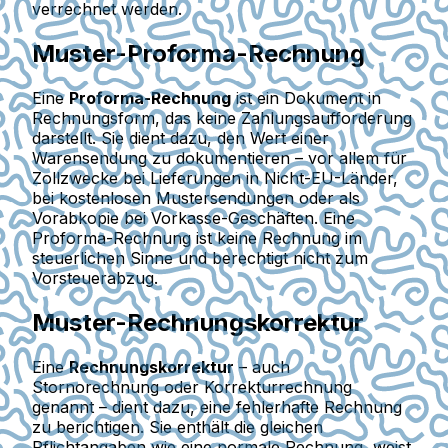
verrechnet werden.
Muster-Proforma-Rechnung
Eine
Proforma-Rechnung
ist ein Dokument in
Rechnungsform, das keine Zahlungsaufforderung
darstellt. Sie dient dazu, den Wert einer
Warensendung zu dokumentieren – vor allem für
Zollzwecke bei Lieferungen in Nicht-EU-Länder,
bei kostenlosen Mustersendungen oder als
Vorabkopie bei Vorkasse-Geschäften. Eine
Proforma-Rechnung ist keine Rechnung im
steuerlichen Sinne und berechtigt nicht zum
Vorsteuerabzug.
Muster-Rechnungskorrektur
Eine
Rechnungskorrektur
– auch
Stornorechnung oder Korrekturrechnung
genannt – dient dazu, eine fehlerhafte Rechnung
zu berichtigen. Sie enthält die gleichen
Pflichtangaben wie eine normale Rechnung, weist