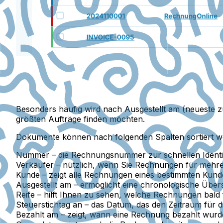
Besonders häufig wird nach Ausgestellt am (neueste zu
größten Aufträge finden möchten.
Dokumente können nach folgenden Spalten sortiert w
Nummer
– die Rechnungsnummer zur schnellen Identi
Verkäufer
– nützlich, wenn Sie Rechnungen für mehrer
Kunde
– zeigt alle Rechnungen eines bestimmten Ku
Ausgestellt am
– ermöglicht eine chronologische Über
Reife
– hilft Ihnen zu sehen, welche Rechnungen bald f
Steuerstichtag an
– das Datum, das den Zeitraum für 
Bezahlt am
– zeigt, wann eine Rechnung bezahlt wurd