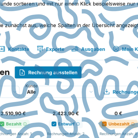
e sortieren und mit nur einem Klick beispielsweise nur
e zunächst aus, welche Spalten in der Übersicht angezeigt 