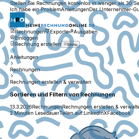
Stellen Sie Rechnungen kostenlos in weniger als 30 S
Ich habe ein Problem
Anleitungen
Der Unternehmer-Gu
Rechnungen
Exporte
Ausgaben
Einloggen
Rechnung erstellen
Menu
Anleitungen
Rechnungen
Rechnungen erstellen & verwalten
Sortieren und Filtern von Rechnungen
13.3.2026
Rechnungen
Rechnungen erstellen & verwalt
2 Minuten Lesedauer
Teilen auf:
LinkedIn
X
Facebook