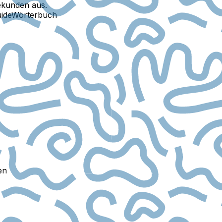
ekunden aus.
ide
Wörterbuch
en