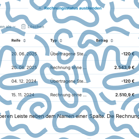
r oberen Leiste neben dem Namen einer Spalte. Die Rechnun