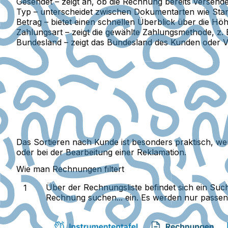
Gesendet
– zeigt an, ob die Rechnung bereits versend
Typ
– unterscheidet zwischen Dokumentarten wie St
Betrag
– bietet einen schnellen Überblick über die H
Zahlungsart
– zeigt die gewählte Zahlungsmethode, z.
Bundesland
– zeigt das Bundesland des Kunden oder Ve
Das Sortieren nach Kunde ist besonders praktisch, w
oder bei der Bearbeitung einer Reklamation.
Wie man Rechnungen filtert
Über der Rechnungsliste befindet sich ein S
Rechnung suchen...
ein. Es werden nur passen