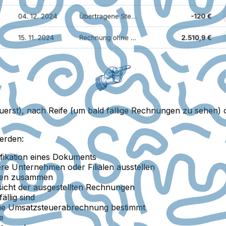
erst), nach Reife (um bald fällige Rechnungen zu sehen) o
erden:
fikation eines Dokuments
e Unternehmen oder Filialen ausstellen
nden zusammen
sicht der ausgestellten Rechnungen
ällig sind
die Umsatzsteuerabrechnung bestimmt
e