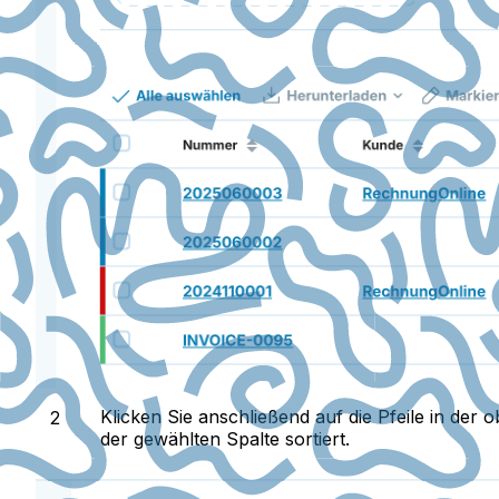
Klicken Sie
anschließend
auf die Pfeile in de
der gewählten Spalte sortiert.